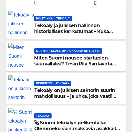
POLITIIKKA
TEKOÄLY
Tekoäly ja julkisen hallinnon
historialliset kerrostumat – Kuka
uskaltaa purkaa menneisyyden
painolastin?
STARTUP, SCALE-UP JA KASVUYRITTÄJYYS
Miten Suomi nousee startupien
suurvallaksi? Tesin Piia Santavirta
lataa kovat luvut pöytään 🚀
DISRUPTIO
TEKOÄLY
Tekoäly on julkisen sektorin suurin
mahdollisuus – ja uhka, joka vaatii
välittömiä tekoja
TEKOÄLY
🚀 Suomi tekoälyn pelikentällä:
Olemmeko vain maksavia asiakkaita