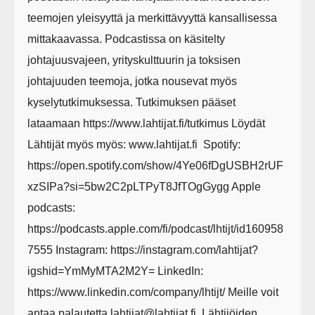
teemojen yleisyyttä ja merkittävyyttä kansallisessa
mittakaavassa. Podcastissa on käsitelty
johtajuusvajeen, yrityskulttuurin ja toksisen
johtajuuden teemoja, jotka nousevat myös
kyselytutkimuksessa. Tutkimuksen pääset
lataamaan https://www.lahtijat.fi/tutkimus Löydät
Lähtijät myös myös: ⁠⁠⁠⁠⁠www.lahtijat.fi ⁠⁠⁠⁠⁠ Spotify:
⁠⁠⁠⁠⁠https://open.spotify.com/show/4Ye06fDgUSBH2rUF
xzSIPa?si=5bw2C2pLTPyT8JfTOgGygg⁠⁠⁠⁠⁠ Apple
podcasts:
⁠⁠⁠⁠⁠https://podcasts.apple.com/fi/podcast/lhtijt/id160958
7555⁠⁠⁠⁠⁠ Instagram: ⁠⁠⁠⁠⁠https://instagram.com/lahtijat?
igshid=YmMyMTA2M2Y=⁠⁠⁠⁠⁠ LinkedIn:
⁠⁠⁠⁠⁠https://www.linkedin.com/company/lhtijt/⁠⁠⁠⁠⁠ Meille voit
antaa palautetta lahtijat@lahtijat.fi. Lähtijöiden