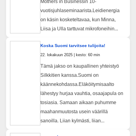
Mothers in Businessin 10-
vuotisjuhlaseminaarista.Leidienergia
on käsin kosketeltavaa, kun Minna,
Liisa ja Ulla tarttuvat mikrofoneihin...
Koska Suomi tarvitsee tulijoita!
22. lokakuun 2025 | kesto: 60 min
Tämä jakso on kaupallinen yhteistyö
Silkkitien kanssa.Suomi on
käännekohdassa.Eläköitymisaalto
lähestyy hurjaa vauhtia, osaajapula on
tosiasia. Samaan aikaan puhumme
maahanmuutosta usein väärillä
sanoilla. Liian kylmästi, liian...