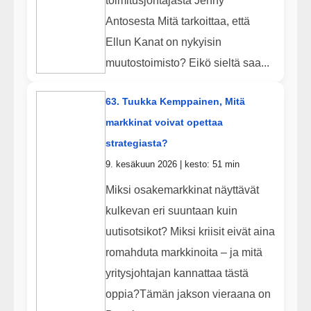
toimitusjohtajasta Jenny
Antosesta Mitä tarkoittaa, että
Ellun Kanat on nykyisin
muutostoimisto? Eikö sieltä saa...
63. Tuukka Kemppainen, Mitä
markkinat voivat opettaa
strategiasta?
9. kesäkuun 2026 | kesto: 51 min
Miksi osakemarkkinat näyttävät
kulkevan eri suuntaan kuin
uutisotsikot? Miksi kriisit eivät aina
romahduta markkinoita – ja mitä
yritysjohtajan kannattaa tästä
oppia?Tämän jakson vieraana on