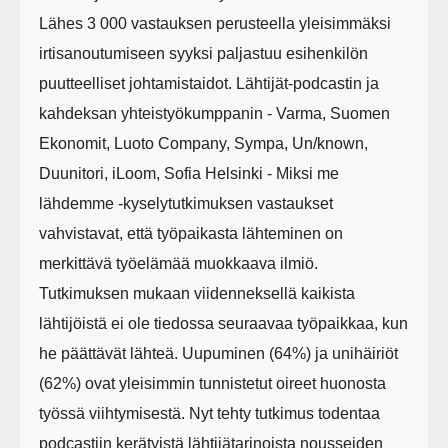
Lähes 3 000 vastauksen perusteella yleisimmäksi
irtisanoutumiseen syyksi paljastuu esihenkilön
puutteelliset johtamistaidot. Lähtijät-podcastin ja
kahdeksan yhteistyökumppanin - Varma, Suomen
Ekonomit, Luoto Company, Sympa, Un/known,
Duunitori, iLoom, Sofia Helsinki - Miksi me
lähdemme -kyselytutkimuksen vastaukset
vahvistavat, että työpaikasta lähteminen on
merkittävä työelämää muokkaava ilmiö.
Tutkimuksen mukaan viidenneksellä kaikista
lähtijöistä ei ole tiedossa seuraavaa työpaikkaa, kun
he päättävät lähteä. Uupuminen (64%) ja unihäiriöt
(62%) ovat yleisimmin tunnistetut oireet huonosta
työssä viihtymisestä. Nyt tehty tutkimus todentaa
podcastiin kerätyistä lähtijätarinoista nousseiden