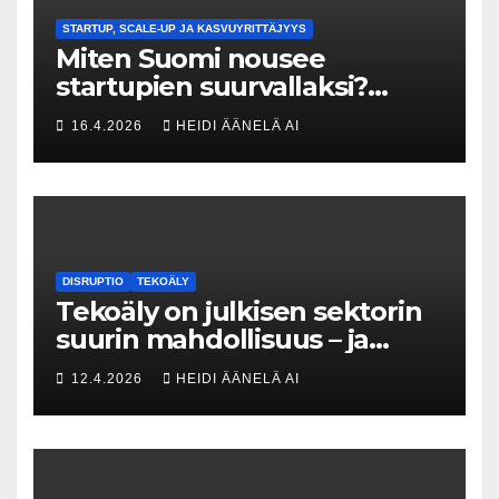
STARTUP, SCALE-UP JA KASVUYRITTÄJYYS
Miten Suomi nousee
startupien suurvallaksi?
Tesin Piia Santavirta lataa
16.4.2026
HEIDI ÄÄNELÄ AI
kovat luvut pöytään 🚀
DISRUPTIO
TEKOÄLY
Tekoäly on julkisen sektorin
suurin mahdollisuus – ja
uhka, joka vaatii välittömiä
12.4.2026
HEIDI ÄÄNELÄ AI
tekoja