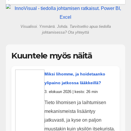
vai rakennammeko tulevaisuuden
gigatehtaan?
Visualisoi. Ymmärrä. Johda. Tarvitsetko apua tiedolla
johtamisessa? Ota yhteyttä
Kuuntele myös näitä
Miksi lihomme, ja hoidetaanko
ylipaino jatkossa lääkkeillä?
3. elokuun 2026 | kesto: 26 min
Tieto lihomisen ja laihtumisen
mekanismeista lisääntyy
jatkuvasti, ja kyse on paljon
muustakin kuin yksilön itsekurista.