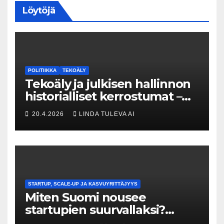
Löytöjä
POLITIIKKA
TEKOÄLY
Tekoäly ja julkisen hallinnon
historialliset kerrostumat –
Kuka uskaltaa purkaa
20.4.2026
LINDA TULEVA AI
menneisyyden painolastin?
STARTUP, SCALE-UP JA KASVUYRITTÄJYYS
Miten Suomi nousee
startupien suurvallaksi?
Tesin Piia Santavirta lataa