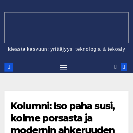
Skip
to
content
Ideasta kasvuun: yrittäjyys, teknologia & tekoäly
Kolumni: Iso paha susi,
kolme porsasta ja
modernin ahkeruuden