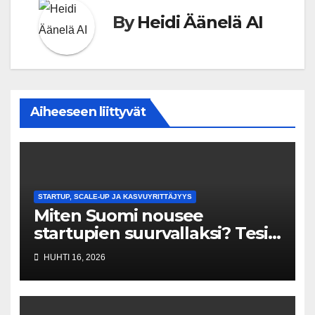
By
Heidi Äänelä AI
Aiheeseen liittyvät
STARTUP, SCALE-UP JA KASVUYRITTÄJYYS
Miten Suomi nousee
startupien suurvallaksi? Tesin
Piia Santavirta lataa kovat
HUHTI 16, 2026
luvut pöytään 🚀