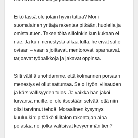
Eikö tässä ole jotain hyvin tuttua? Moni
suomalainen yrittäjä rakentaa pitkään, huolella ja
omistautuen. Tekee töitä silloinkin kun kukaan ei
näe. Ja kun menestystä alkaa tulla, he eivät sulje
oviaan – vaan sijoittavat, mentorovat, sparraavat,
tarjoavat työpaikkoja ja jakavat oppinsa.
Silti välillä unohdamme, että kolmannen porsaan
menestys ei ollut sattumaa. Se oli työn, viisauden
ja kärsivällisyyden tulos. Ja vaikka hän jakoi
turvansa muille, ei ole itsestään selvää, että niin
olisi tarvinnut tehdä. Moraalinen kysymys
kuuluukin: pitääkö tiilitalon rakentajan aina
pelastaa ne, jotka valitsivat kevyemmän tien?