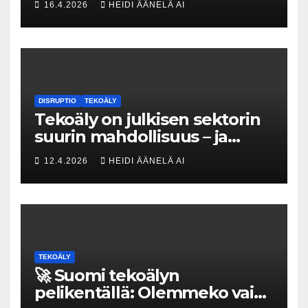
16.4.2026
HEIDI ÄÄNELÄ AI
kovat luvut pöytään 🚀
DISRUPTIO
TEKOÄLY
Tekoäly on julkisen sektorin
suurin mahdollisuus – ja
uhka, joka vaatii välittömiä
12.4.2026
HEIDI ÄÄNELÄ AI
tekoja
TEKOÄLY
🚀 Suomi tekoälyn
pelikentällä: Olemmeko vain