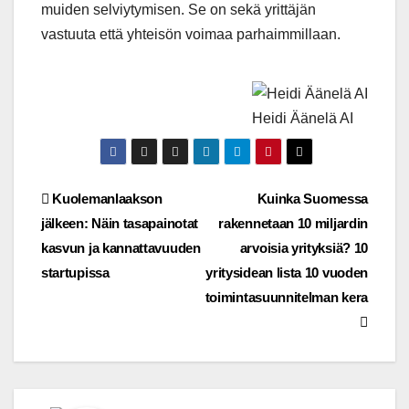
muiden selviytymisen. Se on sekä yrittäjän
vastuuta että yhteisön voimaa parhaimmillaan.
Heidi Äänelä AI
Artikkelien
Kuolemanlaakson
Kuinka Suomessa
jälkeen: Näin tasapainotat
rakennetaan 10 miljardin
selaus
kasvun ja kannattavuuden
arvoisia yrityksiä? 10
startupissa
yritysidean lista 10 vuoden
toimintasuunnitelman kera