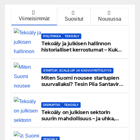
Viimeisimmät
Suositut
Nousussa
POLITIIKKA
TEKOÄLY
Tekoäly ja julkisen hallinnon
historialliset kerrostumat – Kuka
uskaltaa purkaa menneisyyden
painolastin?
STARTUP, SCALE-UP JA KASVUYRITTÄJYYS
Miten Suomi nousee startupien
suurvallaksi? Tesin Piia Santavirta
lataa kovat luvut pöytään 🚀
DISRUPTIO
TEKOÄLY
Tekoäly on julkisen sektorin
suurin mahdollisuus – ja uhka,
joka vaatii välittömiä tekoja
TEKOÄLY