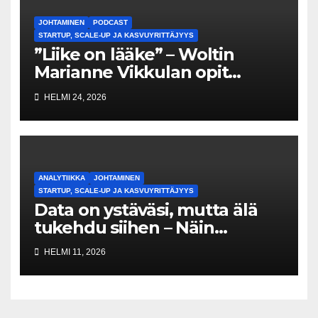
JOHTAMINEN
PODCAST
STARTUP, SCALE-UP JA KASVUYRITTÄJYYS
”Liike on lääke” – Woltin
Marianne Vikkulan opit
kasvusta, palavereista ja
HELMI 24, 2026
ihmisiin investoimisesta
ANALYTIIKKA
JOHTAMINEN
STARTUP, SCALE-UP JA KASVUYRITTÄJYYS
Data on ystäväsi, mutta älä
tukehdu siihen – Näin
rakennat voittavan startupin
HELMI 11, 2026
mittariston