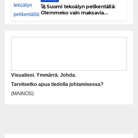
🚀 Suomi tekoälyn pelikentällä:
Olemmeko vain maksavia
asiakkaita vai rakennammeko
tulevaisuuden gigatehtaan?
Visualisoi. Ymmärrä. Johda.
Tarvitsetko apua tiedolla johtamisessa?
(MAINOS)