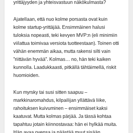
yrittäjyyden ja yhteisvastuun näkökulmasta?
Ajatellaan, että nuo kolme porsasta ovat kuin
kolme startup-yrittäjää. Ensimmäinen halusi
tuloksia nopeasti, teki kevyen MVP:n (eli minimiin
viilattua toimivaa versiota tuotteestaan). Toinen otti
vähän enemmän aikaa, mutta rakensi silti vain
”riittävän hyvää”. Kolmas… no, hän teki kaiken
kunnolla. Laadukkaasti, pitkällä tähtäimellä, riskit
huomioiden.
Kun myrsky tai susi sitten saapuu –
markkinaromahdus, kilpailijan yllättävä liike,
rahoituksen kuivuminen – ensimmäiset kaksi
kaatuvat. Mutta kolmas pärjää. Ja tässä kohtaa
tapahtuu jotain kiinnostavaa: hän ei hylkää muita.
Hän avaa ovensa ja päästää muut sisään.