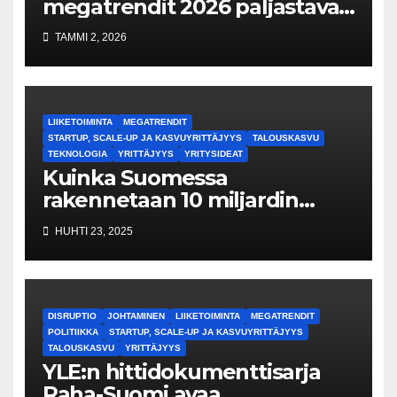
megatrendit 2026 paljastavat
karun totuuden – Suomi on
TAMMI 2, 2026
vanhainkoti, joka pyörii vain
tuontivoimalla ja tekoälyllä
LIIKETOIMINTA
MEGATRENDIT
STARTUP, SCALE-UP JA KASVUYRITTÄJYYS
TALOUSKASVU
TEKNOLOGIA
YRITTÄJYYS
YRITYSIDEAT
Kuinka Suomessa
rakennetaan 10 miljardin
arvoisia yrityksiä? 10
HUHTI 23, 2025
yritysidean lista 10 vuoden
toimintasuunnitelman kera
DISRUPTIO
JOHTAMINEN
LIIKETOIMINTA
MEGATRENDIT
POLITIIKKA
STARTUP, SCALE-UP JA KASVUYRITTÄJYYS
TALOUSKASVU
YRITTÄJYYS
YLE:n hittidokumenttisarja
Raha-Suomi avaa