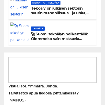
DISRUPTIO
TEKOÄLY
Tekoäly on julkisen sektorin
suurin mahdollisuus – ja uhka,
joka vaatii välittömiä tekoja
TEKOÄLY
🚀 Suomi tekoälyn pelikentällä:
Olemmeko vain maksavia
asiakkaita vai rakennammeko
tulevaisuuden gigatehtaan?
Visualisoi. Ymmärrä. Johda.
Tarvitsetko apua tiedolla johtamisessa?
(MAINOS)