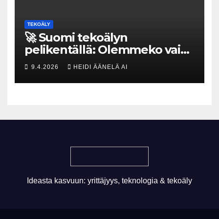
TEKOÄLY
🚀 Suomi tekoälyn
pelikentällä: Olemmeko vain
maksavia asiakkaita vai
9.4.2026
HEIDI ÄÄNELÄ AI
rakennammeko
tulevaisuuden gigatehtaan?
Ideasta kasvuun: yrittäjyys, teknologia & tekoäly