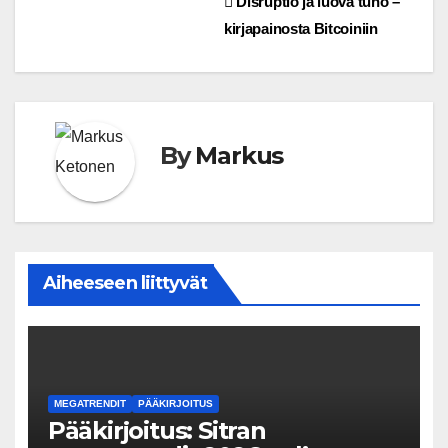
Artikkelien
Disruptio ja luova tuho –
kirjapainosta Bitcoiniin
selaus
By
Markus
Aiheeseen liittyvät
MEGATRENDIT
PÄÄKIRJOITUS
Pääkirjoitus: Sitran