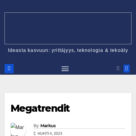
Skip
to
content
Ideasta kasvuun: yrittäjyys, teknologia & tekoäly
Megatrendit
By
Markus
HUHTI 4, 2023