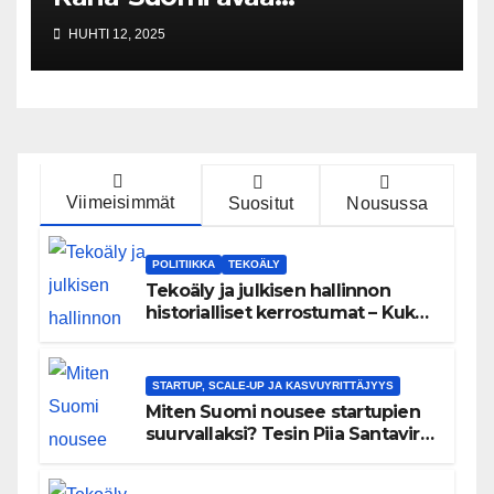
menestyksen salaisuudet ja
HUHTI 12, 2025
lähihistorian talouden
käänteet
Viimeisimmät
Suositut
Nousussa
POLITIIKKA
TEKOÄLY
Tekoäly ja julkisen hallinnon
historialliset kerrostumat – Kuka
uskaltaa purkaa menneisyyden
painolastin?
STARTUP, SCALE-UP JA KASVUYRITTÄJYYS
Miten Suomi nousee startupien
suurvallaksi? Tesin Piia Santavirta
lataa kovat luvut pöytään 🚀