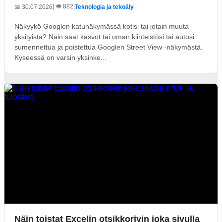
| 👁️ 882
📅 30.07.2026
|
Teknologia ja tekoäly
Näkyykö Googlen katunäkymässä kotisi tai jotain muuta
yksityistä? Näin saat kasvot tai oman kiinteistösi tai autosi
sumennettua ja poistettua Googlen Street View -näkymästä.
Kyseessä on varsin yksinke...
Näin toistat Excelin otsikkorivin joka sivulla