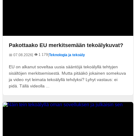
Pakottaako EU merkitsemään tekoälykuvat?
| 👁️ 1 179
📅 07.08.2026
|
Teknologia ja tekoäly
EU on alkanut soveltaa uusia sääntöjä tekoälyllä tehtyjen
sisältöjen merkitsemisestä. Mutta pitääkö jokainen somekuva
ja video nyt leimata tekoälyllä tehdyksi? Lyhyt vastaus: ei
pidä. Tällä videolla ...