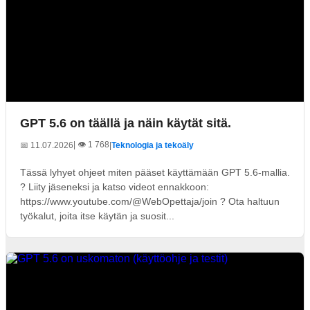
GPT 5.6 on täällä ja näin käytät sitä.
| 👁️ 1 768
📅 11.07.2026
|
Teknologia ja tekoäly
Tässä lyhyet ohjeet miten pääset käyttämään GPT 5.6-mallia.
? Liity jäseneksi ja katso videot ennakkoon:
https://www.youtube.com/@WebOpettaja/join ? Ota haltuun
työkalut, joita itse käytän ja suosit...