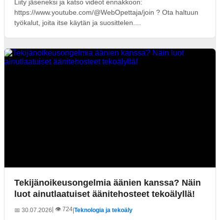
Liity jäseneksi ja katso videot ennakkoon:
https://www.youtube.com/@WebOpettaja/join ? Ota haltuun
työkalut, joita itse käytän ja suosittelen....
Tekijänoikeusongelmia äänien kanssa? Näin
luot ainutlaatuiset äänitehosteet tekoälyllä!
| 👁️ 724
📅 30.07.2026
|
Teknologia ja tekoäly