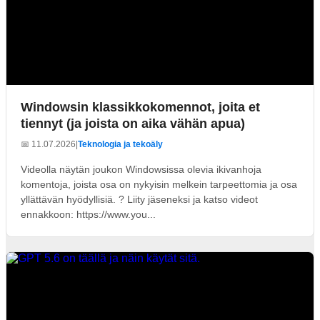
Windowsin klassikkokomennot, joita et
tiennyt (ja joista on aika vähän apua)
📅 11.07.2026
|
Teknologia ja tekoäly
Videolla näytän joukon Windowsissa olevia ikivanhoja
komentoja, joista osa on nykyisin melkein tarpeettomia ja osa
yllättävän hyödyllisiä. ? Liity jäseneksi ja katso videot
ennakkoon: https://www.you...