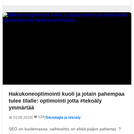
Hakukoneoptimointi kuoli ja jotain pahempaa
tulee tilalle: optimointi jotta #tekoäly
ymmärtää
| 👁️ 534
📅 03.08.2026
|
Teknologia ja tekoäly
SEO on kuolemassa, vaihtoehto on ehkä paljon pahempi. ?