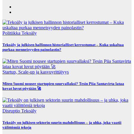
Politiikka
Tekoäly
Tekoäly ja julkisen hallinnon historialliset kerrostumat – Kuka uskaltaa
purkaa menneisyyden painolastin?
Startup, Scale-up ja kasvuyrittäjyys
Miten Suomi nousee startupien suurvallaksi? Tesin Piia Santavirta lataa
kovat luvut pöytään 🚀
Disruptio
Tekoäly
Tekoäly on julkisen sektorin suurin mahdollisuus – ja uhka, joka vaatii
välittömiä tekoja