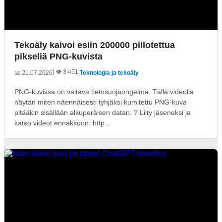
Tekoäly kaivoi esiin 200000 piilotettua
pikseliä PNG-kuvista
| 👁️ 3 451
📅 21.07.2026
|
Teknologia ja tekoäly
PNG-kuvissa on valtava tietosuojaongelma. Tällä videolla
näytän miten näennäisesti tyhjäksi kumitettu PNG-kuva
pitääkin sisällään alkuperäisen datan. ? Liity jäseneksi ja
katso videot ennakkoon: http...