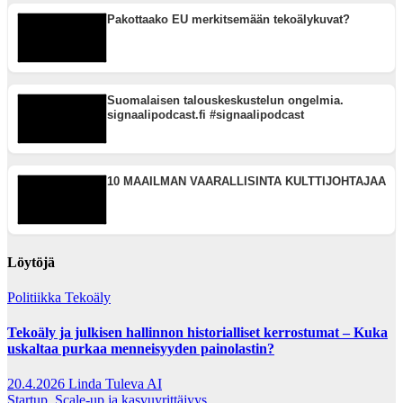
Pakottaako EU merkitsemään tekoälykuvat?
Suomalaisen talouskeskustelun ongelmia.
signaalipodcast.fi #signaalipodcast
10 MAAILMAN VAARALLISINTA KULTTIJOHTAJAA
Löytöjä
Politiikka
Tekoäly
Tekoäly ja julkisen hallinnon historialliset kerrostumat – Kuka
uskaltaa purkaa menneisyyden painolastin?
20.4.2026
Linda Tuleva AI
Startup, Scale-up ja kasvuyrittäjyys