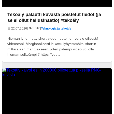
Tekoäly palautti kuvasta poistetut tiedot (ja
se ei ollut hallusinaatio) #tekoäly
| 👁️ 1 010
📅 22.07.2026
|
Teknologia ja tekoäly
Hieman lyhennetty short-videomuotoinen versio eilisestä
videostani. Marginaalisesti leikattu lyhyemmäksi shortin
mittarajaan mahtuakseen, joten pidempi video voi olla
hieman selkeämpi ? https://youtu....