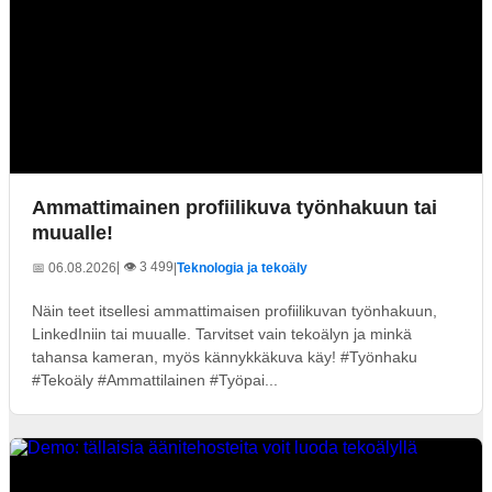
Ammattimainen profiilikuva työnhakuun tai
muualle!
| 👁️ 3 499
📅 06.08.2026
|
Teknologia ja tekoäly
Näin teet itsellesi ammattimaisen profiilikuvan työnhakuun,
LinkedIniin tai muualle. Tarvitset vain tekoälyn ja minkä
tahansa kameran, myös kännykkäkuva käy! #Työnhaku
#Tekoäly #Ammattilainen #Työpai...