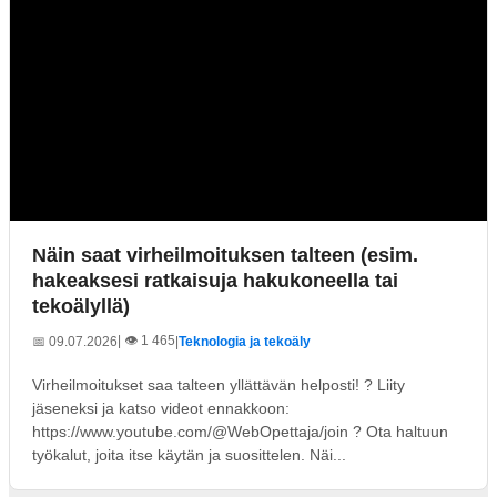
Näin saat virheilmoituksen talteen (esim.
hakeaksesi ratkaisuja hakukoneella tai
tekoälyllä)
| 👁️ 1 465
📅 09.07.2026
|
Teknologia ja tekoäly
Virheilmoitukset saa talteen yllättävän helposti! ? Liity
jäseneksi ja katso videot ennakkoon:
https://www.youtube.com/@WebOpettaja/join ? Ota haltuun
työkalut, joita itse käytän ja suosittelen. Näi...