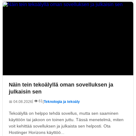
Näin tein tekoälyllä oman sovelluksen ja
julkaisin sen
| 👁️ 61
📅 04.08.2026
|
Teknologia ja tekoäly
Tekoälyllä on helppo tehdä sovellus, mutta sen saaminen
käyttöön tai jakoon on toinen juttu. Tässä menetelmä, miten
voit kehittää sovelluksen ja julkaista sen helposti. Ota
Hostinger Horizons käyttöö...