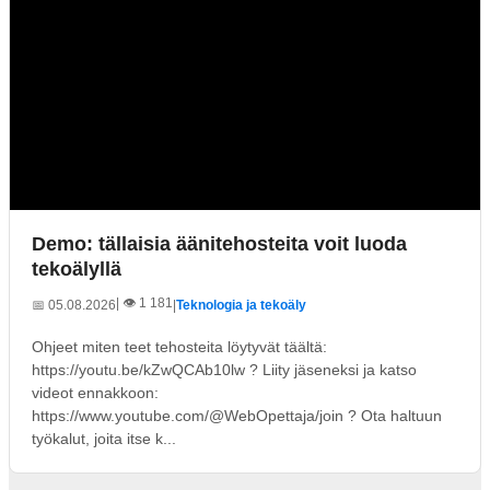
Demo: tällaisia äänitehosteita voit luoda
tekoälyllä
| 👁️ 1 181
📅 05.08.2026
|
Teknologia ja tekoäly
Ohjeet miten teet tehosteita löytyvät täältä:
https://youtu.be/kZwQCAb10lw ? Liity jäseneksi ja katso
videot ennakkoon:
https://www.youtube.com/@WebOpettaja/join ? Ota haltuun
työkalut, joita itse k...