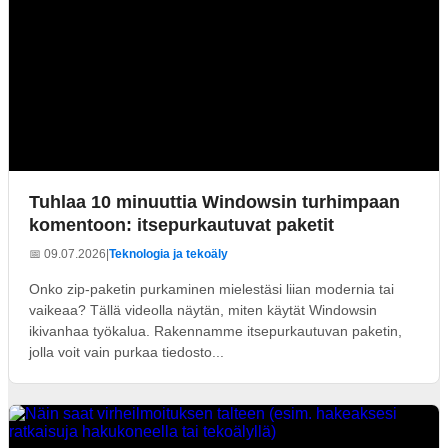
Tuhlaa 10 minuuttia Windowsin turhimpaan
komentoon: itsepurkautuvat paketit
📅 09.07.2026
|
Teknologia ja tekoäly
Onko zip-paketin purkaminen mielestäsi liian modernia tai
vaikeaa? Tällä videolla näytän, miten käytät Windowsin
ikivanhaa työkalua. Rakennamme itsepurkautuvan paketin,
jolla voit vain purkaa tiedosto...