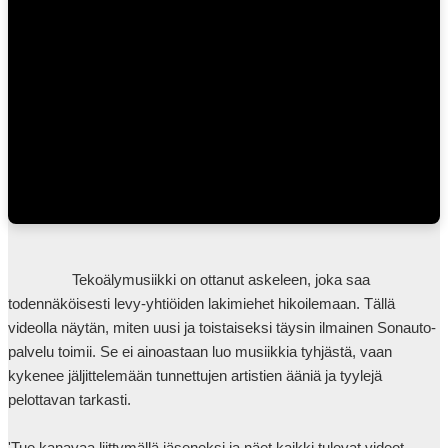
kommentoimalla jotain videotani ja laita mukaan sana "bonus", mutta
älä kerro muille että täällä on jotain piilossa! ?
                Tekoälymusiikki on ottanut askeleen, joka saa 
todennäköisesti levy-yhtiöiden lakimiehet hikoilemaan. Tällä 
videolla näytän, miten uusi ja toistaiseksi täysin ilmainen Sonauto-
palvelu toimii. Se ei ainoastaan luo musiikkia tyhjästä, vaan 
kykenee jäljittelemään tunnettujen artistien ääniä ja tyylejä 
pelottavan tarkasti.

'Tue kanavaa liittymällä jäseneksi ja näet kaikki tulevat videot 