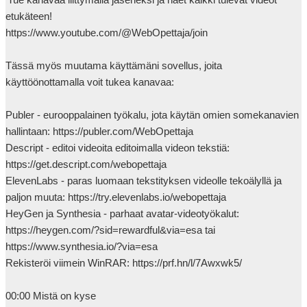
etukäteen! 

https://www.youtube.com/@WebOpettaja/join

Tässä myös muutama käyttämäni sovellus, joita 
käyttöönottamalla voit tukea kanavaa:

Publer - eurooppalainen työkalu, jota käytän omien somekanavien 
hallintaan: https://publer.com/WebOpettaja

Descript - editoi videoita editoimalla videon tekstiä: 
https://get.descript.com/webopettaja

ElevenLabs - paras luomaan tekstityksen videolle tekoälyllä ja 
paljon muuta: https://try.elevenlabs.io/webopettaja

HeyGen ja Synthesia - parhaat avatar-videotyökalut: 
https://heygen.com/?sid=rewardful&via=esa tai 
https://www.synthesia.io/?via=esa

Rekisteröi viimein WinRAR: https://prf.hn/l/7Awxwk5/

00:00 Mistä on kyse
