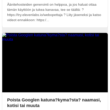
Äänitehosteiden generointi on helppoa, ja jos haluat ottaa
tämän käyttöön ja tukea kanavaa, tee se täältä: ?
https://try.elevenlabs.io/webopettaja ? Liity jäseneksi ja katso
videot ennakkoon: https:/...
Poista Googlen katuna?kyma?sta? naamasi,
kotisi tai muuta