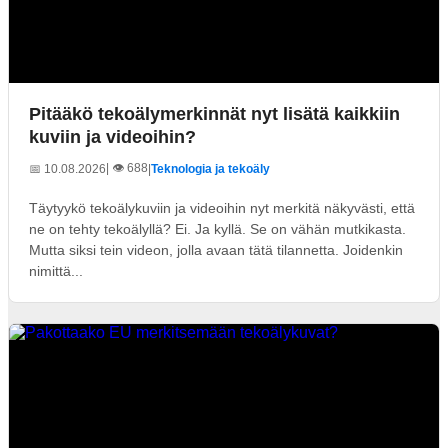
Pitääkö tekoälymerkinnät nyt lisätä kaikkiin
kuviin ja videoihin?
| 👁️ 688
📅 10.08.2026
|
Teknologia ja tekoäly
Täytyykö tekoälykuviin ja videoihin nyt merkitä näkyvästi, että
ne on tehty tekoälyllä? Ei. Ja kyllä. Se on vähän mutkikasta.
Mutta siksi tein videon, jolla avaan tätä tilannetta. Joidenkin
nimittä...