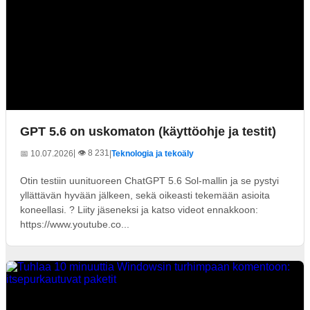
GPT 5.6 on uskomaton (käyttöohje ja testit)
| 👁️ 8 231
📅 10.07.2026
|
Teknologia ja tekoäly
Otin testiin uunituoreen ChatGPT 5.6 Sol-mallin ja se pystyi
yllättävän hyvään jälkeen, sekä oikeasti tekemään asioita
koneellasi. ? Liity jäseneksi ja katso videot ennakkoon:
https://www.youtube.co...