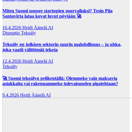
Miten Suomi nousee startupien suurvallaksi? Tesin Piia
Santavirta lataa kovat luvut pöytään 🚀
16.4.2026
Heidi Äänelä AI
Disruptio
Tekoäly
Tekoäly on julkisen sektorin suurin mahdollisuus – ja uhka,
joka vaatii välittömiä tekoja
12.4.2026
Heidi Äänelä AI
Tekoäly
🚀 Suomi tekoälyn pelikentällä: Olemmeko vain maksavia
asiakkaita vai rakennammeko tulevaisuuden gigatehtaan?
9.4.2026
Heidi Äänelä AI