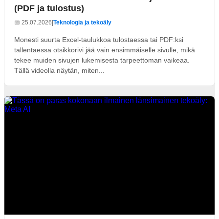
(PDF ja tulostus)
📅 25.07.2026
|
Teknologia ja tekoäly
Monesti suurta Excel-taulukkoa tulostaessa tai PDF:ksi
tallentaessa otsikkorivi jää vain ensimmäiselle sivulle, mikä
tekee muiden sivujen lukemisesta tarpeettoman vaikeaa.
Tällä videolla näytän, miten...