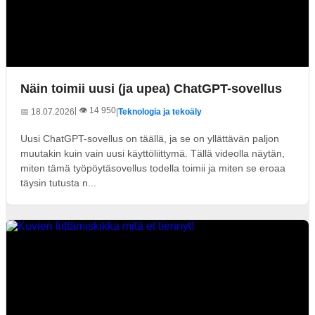
Näin toimii uusi (ja upea) ChatGPT-sovellus
| 👁️ 14 950
📅 18.07.2026
|
Teknologia ja tekoäly
Uusi ChatGPT-sovellus on täällä, ja se on yllättävän paljon
muutakin kuin vain uusi käyttöliittymä. Tällä videolla näytän,
miten tämä työpöytäsovellus todella toimii ja miten se eroaa
täysin tutusta n...