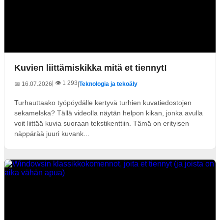
Kuvien liittämiskikka mitä et tiennyt!
| 👁️ 1 293
📅 16.07.2026
|
Teknologia ja tekoäly
Turhauttaako työpöydälle kertyvä turhien kuvatiedostojen
sekamelska? Tällä videolla näytän helpon kikan, jonka avulla
voit liittää kuvia suoraan tekstikenttiin. Tämä on erityisen
näppärää juuri kuvank...