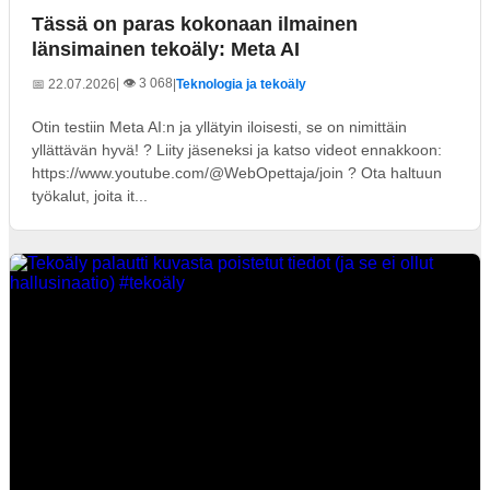
Tässä on paras kokonaan ilmainen
länsimainen tekoäly: Meta AI
| 👁️ 3 068
📅 22.07.2026
|
Teknologia ja tekoäly
Otin testiin Meta AI:n ja yllätyin iloisesti, se on nimittäin
yllättävän hyvä! ? Liity jäseneksi ja katso videot ennakkoon:
https://www.youtube.com/@WebOpettaja/join ? Ota haltuun
työkalut, joita it...