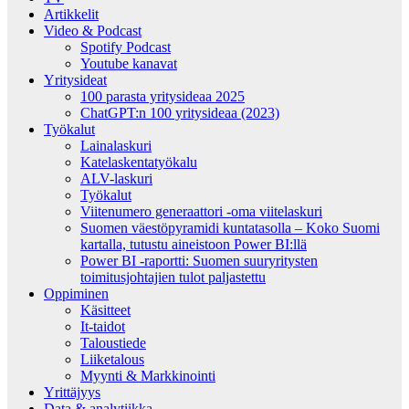
Artikkelit
Video & Podcast
Spotify Podcast
Youtube kanavat
Yritysideat
100 parasta yritysideaa 2025
ChatGPT:n 100 yritysideaa (2023)
Työkalut
Lainalaskuri
Katelaskentatyökalu
ALV-laskuri
Työkalut
Viitenumero generaattori -oma viitelaskuri
Suomen väestöpyramidi kuntatasolla – Koko Suomi
kartalla, tutustu aineistoon Power BI:llä
Power BI -raportti: Suomen suuryritysten
toimitusjohtajien tulot paljastettu
Oppiminen
Käsitteet
It-taidot
Taloustiede
Liiketalous
Myynti & Markkinointi
Yrittäjyys
Data & analytiikka