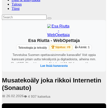
Talous
Tiimi
Esa Riutta - WebOpettaja
🏆 Sijoitus: #9
👍 Ääniä: 1
Teknologia ja tekoäly
Tervetuloa Suomen opettavaisimmalle kanavalle! Voit oppia
kanssani jotain uutta tekoälystä ja digitaidoista, aiheina mm.
ChatGPT, Flux, Ideogrami, NotebookLM, Midjourney, Heygen,
Lue lisää kanavasta
Synthesia, Teams, etäkokoukset, parempi tietotekniikan käyttö,
ergonomia, Windows, Office-ohjelmat, Excel, PowerPoint, kännykän
käyttö ja niin edespäin! Piilotetaan tänne vielä kaksi bonusvinkkia!
Musatekoäly joka rikkoi Internetin
Ensimmäinen on videolla, löydät salaisen bonusvideon täältä:
https://youtu.be/d-HUZqeC5u4 Tässä vielä toinen bonusvinkki:
(Sonauto)
haluatko pienentää ikkunat edestä kurkistaaksesi työpöytää, mutta
et varsinaisesti halua tehdä siellä mitään? Paina Windows+Pilkku
📅 26.02.2026
👁️ 4 937 katselua
pohjaan ja pidä pohjassa. Niin kauan kun ne ovat alhaalla näet
työpöytäsi ja kun vapautat ne, ikkunat palaavat taas eteen.
Toivottavasti bonusvinkeistä oli apua! Kerro että löysit piilovinkin