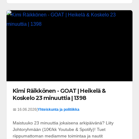
Kimi Räikkönen - GOAT | Heikelä &
Koskelo 23 minuuttia | 1398
📅 16.06.2026
|
Yhteiskunta ja politiikka
Maistuuko 23 minuuttia jokaisena arkipäivänä? Liity
Johtoryhmään (10€/kk Youtube & Spotify)! Tuet
riippumattoman mediamme toimintaa ja nautit