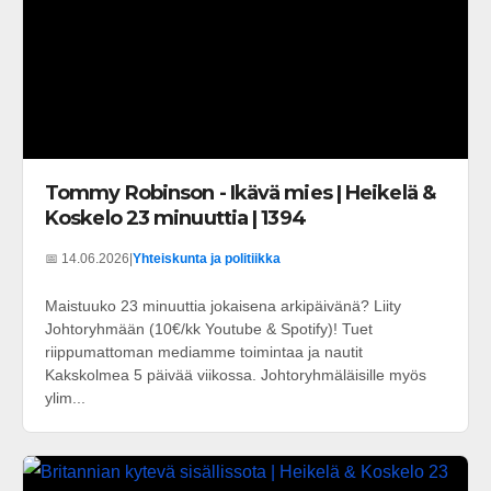
Tommy Robinson - Ikävä mies | Heikelä &
Koskelo 23 minuuttia | 1394
📅 14.06.2026
|
Yhteiskunta ja politiikka
Maistuuko 23 minuuttia jokaisena arkipäivänä? Liity
Johtoryhmään (10€/kk Youtube & Spotify)! Tuet
riippumattoman mediamme toimintaa ja nautit
Kakskolmea 5 päivää viikossa. Johtoryhmäläisille myös
ylim...