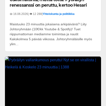
renessanssi on peruttu, kertoo Hesari
📅 16.06.2026
| 👁️ 12 288
|
Yhteiskunta ja politiikka
Maistuuko 23 minuuttia jokaisena arkipäivänä? Liity
Johtoryhmään (10€/kk Youtube & Spotify)! Tuet
riippumattoman mediamme toimintaa ja nautit
Kakskolmea 5 päivää viikossa. Johtoryhmäläisille myös
ylim...