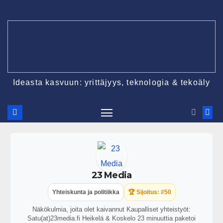
Ideasta kasvuun: yrittäjyys, teknologia & tekoäly
23 Media
Yhteiskunta ja politiikka
🏆 Sijoitus: #50
Näkökulmia, joita olet kaivannut Kaupalliset yhteistyöt:
Satu(at)23media.fi Heikelä & Koskelo 23 minuuttia paketoi