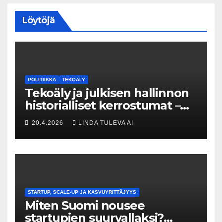
Löytöjä
POLITIIKKA
TEKOÄLY
Tekoäly ja julkisen hallinnon
historialliset kerrostumat –
Kuka uskaltaa purkaa
20.4.2026
LINDA TULEVA AI
menneisyyden painolastin?
STARTUP, SCALE-UP JA KASVUYRITTÄJYYS
Miten Suomi nousee
startupien suurvallaksi?