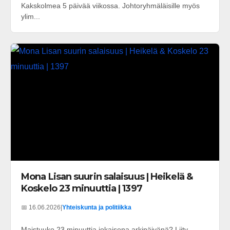
Kakskolmea 5 päivää viikossa. Johtoryhmäläisille myös
ylim...
Mona Lisan suurin salaisuus | Heikelä &
Koskelo 23 minuuttia | 1397
📅 16.06.2026
|
Yhteiskunta ja politiikka
Maistuuko 23 minuuttia jokaisena arkipäivänä? Liity