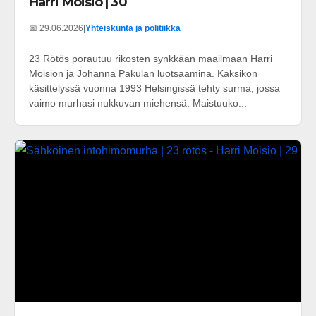
Harri Moisio | 30
📅 29.06.2026
|
Yhteiskunta ja politiikka
23 Rötös porautuu rikosten synkkään maailmaan Harri
Moision ja Johanna Pakulan luotsaamina. Kaksikon
käsittelyssä vuonna 1993 Helsingissä tehty surma, jossa
vaimo murhasi nukkuvan miehensä. Maistuuko...