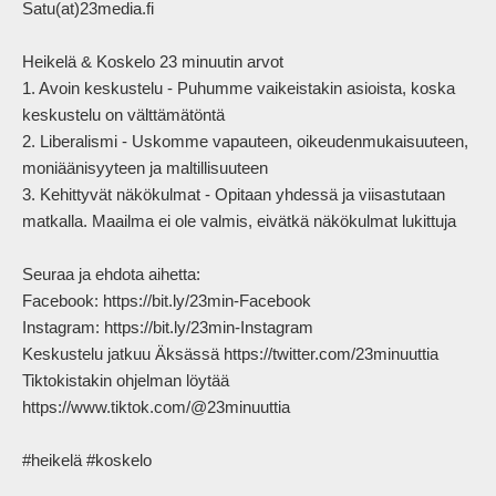
Satu(at)23media.fi

Heikelä & Koskelo 23 minuutin arvot

1. Avoin keskustelu - Puhumme vaikeistakin asioista, koska 
keskustelu on välttämätöntä

2. Liberalismi - Uskomme vapauteen, oikeudenmukaisuuteen, 
moniäänisyyteen ja maltillisuuteen

3. Kehittyvät näkökulmat - Opitaan yhdessä ja viisastutaan 
matkalla. Maailma ei ole valmis, eivätkä näkökulmat lukittuja

Seuraa ja ehdota aihetta:

Facebook: https://bit.ly/23min-Facebook

Instagram: https://bit.ly/23min-Instagram

Keskustelu jatkuu Äksässä https://twitter.com/23minuuttia

Tiktokistakin ohjelman löytää 
https://www.tiktok.com/@23minuuttia

#heikelä #koskelo            