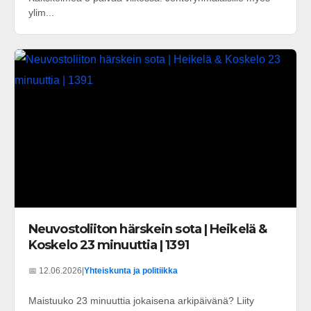
ylim...
Neuvostoliiton härskein sota | Heikelä &
Koskelo 23 minuuttia | 1391
📅 12.06.2026
|
Yhteiskunta ja politiikka
Maistuuko 23 minuuttia jokaisena arkipäivänä? Liity