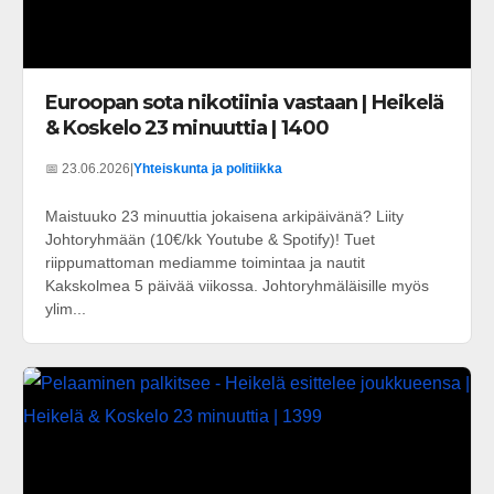
Euroopan sota nikotiinia vastaan | Heikelä
& Koskelo 23 minuuttia | 1400
📅 23.06.2026
|
Yhteiskunta ja politiikka
Maistuuko 23 minuuttia jokaisena arkipäivänä? Liity
Johtoryhmään (10€/kk Youtube & Spotify)! Tuet
riippumattoman mediamme toimintaa ja nautit
Kakskolmea 5 päivää viikossa. Johtoryhmäläisille myös
ylim...