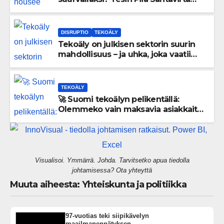
lataa kovat luvut pöytään 🚀
DISRUPTIO
TEKOÄLY
Tekoäly on julkisen sektorin suurin
mahdollisuus – ja uhka, joka vaatii
välittömiä tekoja
TEKOÄLY
🚀 Suomi tekoälyn pelikentällä:
Olemmeko vain maksavia asiakkaita
vai rakennammeko tulevaisuuden
gigatehtaan?
Visualisoi. Ymmärrä. Johda. Tarvitsetko apua tiedolla
johtamisessa? Ota yhteyttä
Muuta aiheesta: Yhteiskunta ja politiikka
97-vuotias teki siipikävelyn
maailmanennätyksen