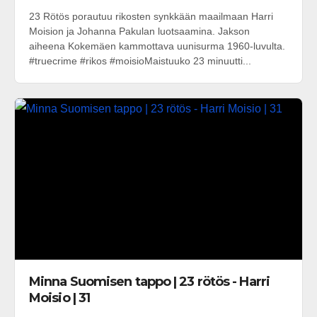
23 Rötös porautuu rikosten synkkään maailmaan Harri
Moision ja Johanna Pakulan luotsaamina. Jakson
aiheena Kokemäen kammottava uunisurma 1960-luvulta.
#truecrime #rikos #moisioMaistuuko 23 minuutti...
Minna Suomisen tappo | 23 rötös - Harri
Moisio | 31