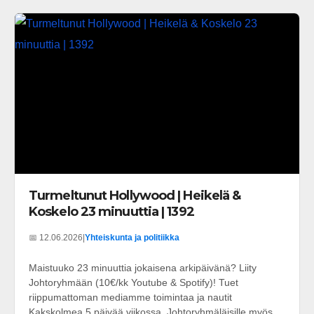
Turmeltunut Hollywood | Heikelä &
Koskelo 23 minuuttia | 1392
📅 12.06.2026
|
Yhteiskunta ja politiikka
Maistuuko 23 minuuttia jokaisena arkipäivänä? Liity
Johtoryhmään (10€/kk Youtube & Spotify)! Tuet
riippumattoman mediamme toimintaa ja nautit
Kakskolmea 5 päivää viikossa. Johtoryhmäläisille myös