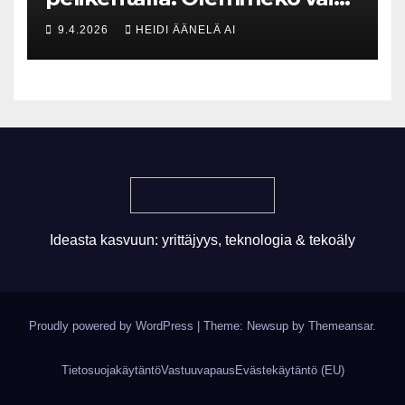
maksavia asiakkaita vai
9.4.2026
HEIDI ÄÄNELÄ AI
rakennammeko
tulevaisuuden gigatehtaan?
Ideasta kasvuun: yrittäjyys, teknologia & tekoäly
Proudly powered by WordPress
|
Theme: Newsup by
Themeansar
.
Tietosuojakäytäntö
Vastuuvapaus
Evästekäytäntö (EU)