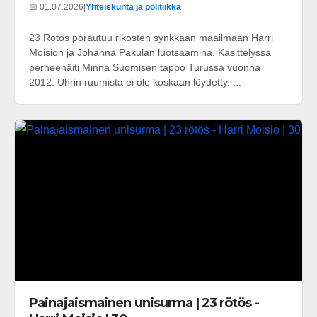
📅 01.07.2026
|
Yhteiskunta ja politiikka
23 Rötös porautuu rikosten synkkään maailmaan Harri
Moision ja Johanna Pakulan luotsaamina. Käsittelyssä
perheenäiti Minna Suomisen tappo Turussa vuonna
2012. Uhrin ruumista ei ole koskaan löydetty. ...
Painajaismainen unisurma | 23 rötös -