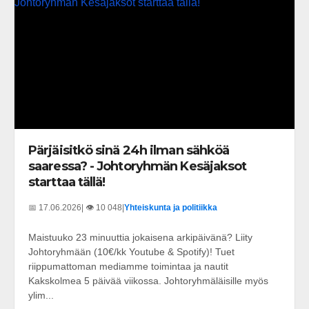
Pärjäisitkö sinä 24h ilman sähköä
saaressa? - Johtoryhmän Kesäjaksot
starttaa tällä!
📅 17.06.2026
| 👁️ 10 048
|
Yhteiskunta ja politiikka
Maistuuko 23 minuuttia jokaisena arkipäivänä? Liity
Johtoryhmään (10€/kk Youtube & Spotify)! Tuet
riippumattoman mediamme toimintaa ja nautit
Kakskolmea 5 päivää viikossa. Johtoryhmäläisille myös
ylim...