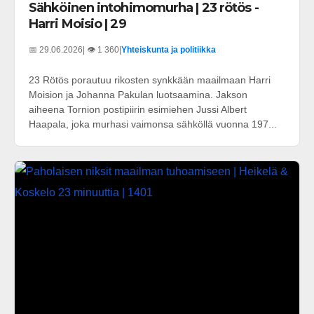
Sähköinen intohimomurha | 23 rötös -
Harri Moisio | 29
📅 29.06.2026
| 👁️ 1 360
|
Yhteiskunta ja politiikka
23 Rötös porautuu rikosten synkkään maailmaan Harri
Moision ja Johanna Pakulan luotsaamina. Jakson
aiheena Tornion postipiirin esimiehen Jussi Albert
Haapala, joka murhasi vaimonsa sähköllä vuonna 197...