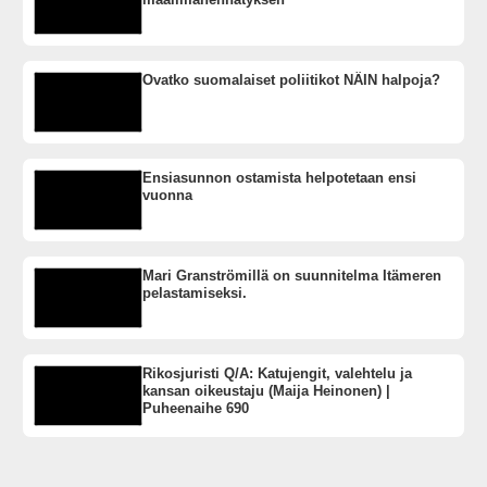
Ovatko suomalaiset poliitikot NÄIN halpoja?
Ensiasunnon ostamista helpotetaan ensi
vuonna
Mari Granströmillä on suunnitelma Itämeren
pelastamiseksi.
Rikosjuristi Q/A: Katujengit, valehtelu ja
kansan oikeustaju (Maija Heinonen) |
Puheenaihe 690