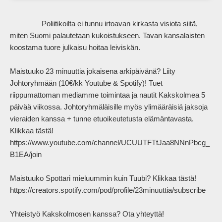
                Poliitikoilta ei tunnu irtoavan kirkasta visiota siitä, 
miten Suomi palautetaan kukoistukseen. Tavan kansalaisten 
koostama tuore julkaisu hoitaa leiviskän.

Maistuuko 23 minuuttia jokaisena arkipäivänä? Liity 
Johtoryhmään (10€/kk Youtube & Spotify)! Tuet 
riippumattoman mediamme toimintaa ja nautit Kakskolmea 5 
päivää viikossa. Johtoryhmäläisille myös ylimääräisiä jaksoja 
vieraiden kanssa + tunne etuoikeutetusta elämäntavasta. 
Klikkaa tästä! 
https://www.youtube.com/channel/UCUUTFTtJaa8NNnPbcg_
B1EA/join

Maistuuko Spottari mieluummin kuin Tuubi? Klikkaa tästä! 
https://creators.spotify.com/pod/profile/23minuuttia/subscribe

Yhteistyö Kakskolmosen kanssa? Ota yhteyttä! 