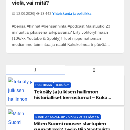
vielä, vai mitä?
📅 12.06.2026
| 👁️ 13 442
|
Yhteiskunta ja politiikka
#bensa #hinnat #bensanhinta #podcast Maistuuko 23
minuuttia jokaisena arkipäivänä? Liity Johtoryhmään
(10€/kk Youtube & Spotify)! Tuet riippumattoman
mediamme toimintaa ja nautit Kakskolmea 5 päivää...
POLITIIKKA
TEKOÄLY
Tekoäly ja julkisen hallinnon
historialliset kerrostumat – Kuka
uskaltaa purkaa menneisyyden
painolastin?
STARTUP, SCALE-UP JA KASVUYRITTÄJYYS
Miten Suomi nousee startupien
suurvallaksi? Tesin Piia Santavirta