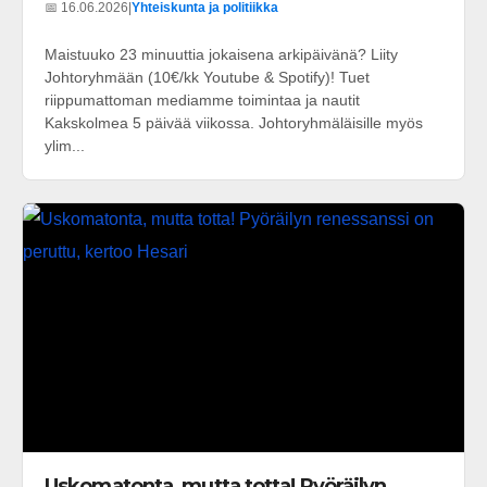
📅 16.06.2026
|
Yhteiskunta ja politiikka
Maistuuko 23 minuuttia jokaisena arkipäivänä? Liity
Johtoryhmään (10€/kk Youtube & Spotify)! Tuet
riippumattoman mediamme toimintaa ja nautit
Kakskolmea 5 päivää viikossa. Johtoryhmäläisille myös
ylim...
Uskomatonta, mutta totta! Pyöräilyn