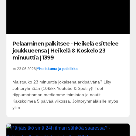
Pelaaminen palkitsee - Heikelä esittelee
joukkueensa | Heikelä & Koskelo 23
minuuttia | 1399
📅 23.06.2026
|
Yhteiskunta ja politiikka
Maistuuko 23 minuuttia jokaisena arkipäivänä? Liity
Johtoryhmään (10€/kk Youtube & Spotify)! Tuet
riippumattoman mediamme toimintaa ja nautit
Kakskolmea 5 päivää viikossa. Johtoryhmäläisille myös
ylim...