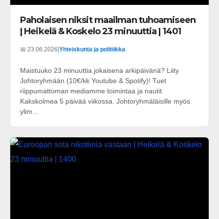
Paholaisen niksit maailman tuhoamiseen
| Heikelä & Koskelo 23 minuuttia | 1401
📅 23.06.2026
|
Yhteiskunta ja politiikka
Maistuuko 23 minuuttia jokaisena arkipäivänä? Liity
Johtoryhmään (10€/kk Youtube & Spotify)! Tuet
riippumattoman mediamme toimintaa ja nautit
Kakskolmea 5 päivää viikossa. Johtoryhmäläisille myös
ylim...