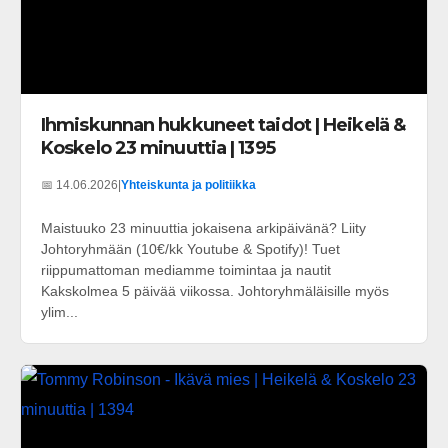
Ihmiskunnan hukkuneet taidot | Heikelä &
Koskelo 23 minuuttia | 1395
📅 14.06.2026
|
Yhteiskunta ja politiikka
Maistuuko 23 minuuttia jokaisena arkipäivänä? Liity
Johtoryhmään (10€/kk Youtube & Spotify)! Tuet
riippumattoman mediamme toimintaa ja nautit
Kakskolmea 5 päivää viikossa. Johtoryhmäläisille myös
ylim...