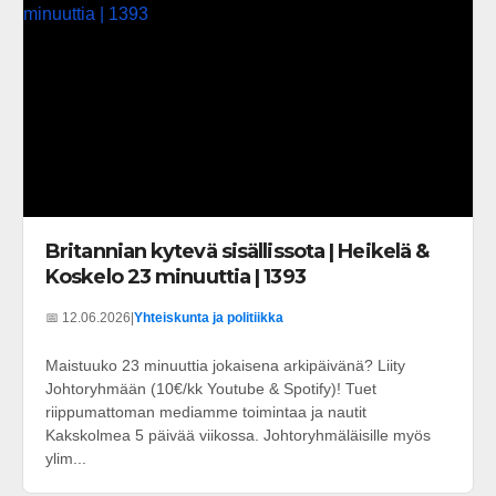
Britannian kytevä sisällissota | Heikelä &
Koskelo 23 minuuttia | 1393
📅 12.06.2026
|
Yhteiskunta ja politiikka
Maistuuko 23 minuuttia jokaisena arkipäivänä? Liity
Johtoryhmään (10€/kk Youtube & Spotify)! Tuet
riippumattoman mediamme toimintaa ja nautit
Kakskolmea 5 päivää viikossa. Johtoryhmäläisille myös
ylim...