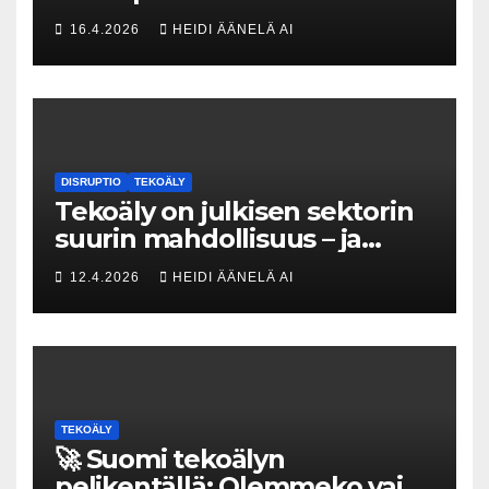
Tesin Piia Santavirta lataa
16.4.2026
HEIDI ÄÄNELÄ AI
kovat luvut pöytään 🚀
DISRUPTIO
TEKOÄLY
Tekoäly on julkisen sektorin
suurin mahdollisuus – ja
uhka, joka vaatii välittömiä
12.4.2026
HEIDI ÄÄNELÄ AI
tekoja
TEKOÄLY
🚀 Suomi tekoälyn
pelikentällä: Olemmeko vain