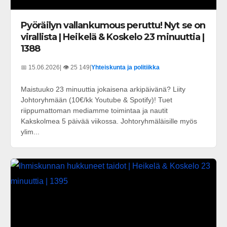
Pyöräilyn vallankumous peruttu! Nyt se on
virallista | Heikelä & Koskelo 23 minuuttia |
1388
📅 15.06.2026
| 👁️ 25 149
|
Yhteiskunta ja politiikka
Maistuuko 23 minuuttia jokaisena arkipäivänä? Liity
Johtoryhmään (10€/kk Youtube & Spotify)! Tuet
riippumattoman mediamme toimintaa ja nautit
Kakskolmea 5 päivää viikossa. Johtoryhmäläisille myös
ylim...