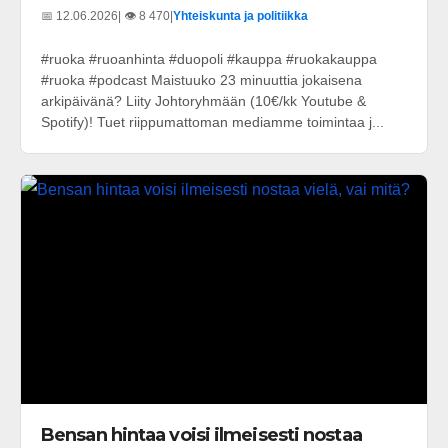
📅 12.06.2026
| 👁️ 8 470
|
Yhteiskunta ja politiikka
#ruoka #ruoanhinta #duopoli #kauppa #ruokakauppa
#ruoka #podcast Maistuuko 23 minuuttia jokaisena
arkipäivänä? Liity Johtoryhmään (10€/kk Youtube &
Spotify)! Tuet riippumattoman mediamme toimintaa j...
Bensan hintaa voisi ilmeisesti nostaa