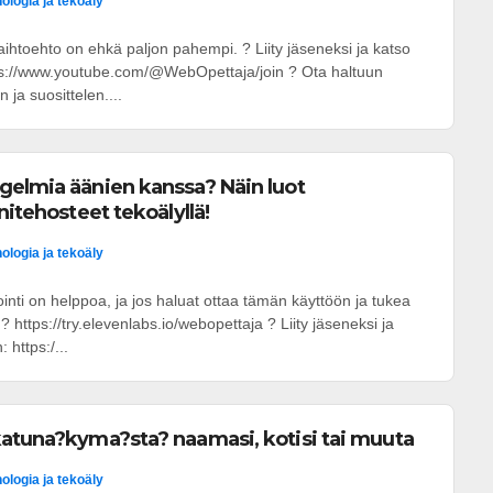
ologia ja tekoäly
htoehto on ehkä paljon pahempi. ? Liity jäseneksi ja katso
ps://www.youtube.com/@WebOpettaja/join ? Ota haltuun
n ja suosittelen....
gelmia äänien kanssa? Näin luot
nitehosteet tekoälyllä!
ologia ja tekoäly
nti on helppoa, ja jos haluat ottaa tämän käyttöön ja tukea
? https://try.elevenlabs.io/webopettaja ? Liity jäseneksi ja
 https:/...
atuna?kyma?sta? naamasi, kotisi tai muuta
ologia ja tekoäly