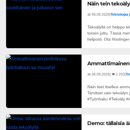
Näin tein tekoäly
📅 06.08.2026
|
Teknologia 
Tekoälyllä on helppo t
toinen juttu. Tässä men
helposti. Ota Hostinger
Ammattimainen p
📅 06.08.2026
| 👁️ 2 203
|
Te
Näin teet itsellesi amm
Tarvitset vain tekoäly
#Työnhaku #Tekoäly #A
Demo: tällaisia ä