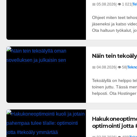
📅 05.08.2026
| 👁️ 1 021
|
Te
Ohjeet miten teet tehos
jäseneksi ja katso vid
Ota haltuun työkalut, joi
Näin tein tekoäly
📅 04.08.2026
| 👁️ 58
|
Tekno
Tekoälyllä on helppo t
toinen juttu. Tässä men
helposti. Ota Hostinger
Hakukoneoptimoin
optimointi jott