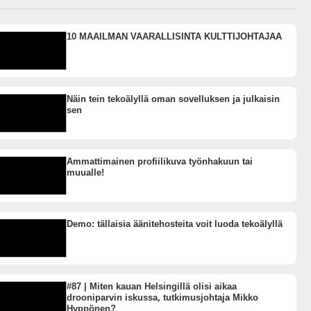
10 MAAILMAN VAARALLISINTA KULTTIJOHTAJAA
Näin tein tekoälyllä oman sovelluksen ja julkaisin
sen
Ammattimainen profiilikuva työnhakuun tai
muualle!
Demo: tällaisia äänitehosteita voit luoda tekoälyllä
#87 | Miten kauan Helsingillä olisi aikaa
drooniparvin iskussa, tutkimusjohtaja Mikko
Hyppönen?