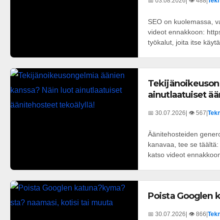
📅 03.08.2026
| 👁️ 488
|
Tekn
SEO on kuolemassa, vai
videot ennakkoon: htt
työkalut, joita itse käytä
Tekijänoikeuson
ainutlaatuiset ää
📅 30.07.2026
| 👁️ 567
|
Tekn
Äänitehosteiden generoi
kanavaa, tee se täältä: 
katso videot ennakkoon:
Poista Googlen k
📅 30.07.2026
| 👁️ 866
|
Tekn