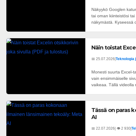
Näkyykö Googlen katunä
tai oman kiinteistösi t
näkymästä. Kyseessä on
Näin toistat Excel
📅 25.07.2026
|
Teknologia 
Monesti suurta Excel-ta
vain ensimmäiselle siv
vaikeaa. Tällä videolla 
Tässä on paras k
AI
📅 22.07.2026
| 👁️ 2 930
|
Te