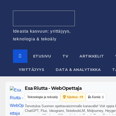
Ideasta kasvuun: yrittäjyys,
teknologia & tekoäly
ETUSIVU
TV
ARTIKKELIT
YRITTÄJYYS
DATA & ANALYTIIKKA
T
Esa Riutta - WebOpettaja
Teknologia ja tekoäly
🏆 Sijoitus: #9
👍 Ääniä: 1
Tervetuloa Suomen opettavaisimmalle kanavalle! Voit oppia ka
ChatGPT, Flux, Ideogrami, NotebookLM, Midjourney, Heygen,
ergonomia, Windows, Office-ohjelmat, Excel, PowerPoint, kän