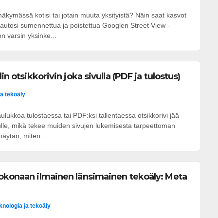
kymässä kotisi tai jotain muuta yksityistä? Näin saat kasvot
ai autosi sumennettua ja poistettua Googlen Street View -
 varsin yksinke...
in otsikkorivin joka sivulla (PDF ja tulostus)
ja tekoäly
ulukkoa tulostaessa tai PDF:ksi tallentaessa otsikkorivi jää
ulle, mikä tekee muiden sivujen lukemisesta tarpeettoman
näytän, miten...
okonaan ilmainen länsimainen tekoäly: Meta
knologia ja tekoäly