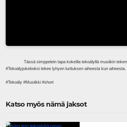
                Tässä simppelein tapa kokeilla tekoälyllä musiikin tekemistä, eikä se vaadi kirjautumista tai mitään. Tämä ilmainen 
#Tekoälyjukeboksi tekee lyhyen lurituksen aiheesta kun aiheesta.

#Tekoäly #Musiikki #short            
Katso myös nämä jaksot