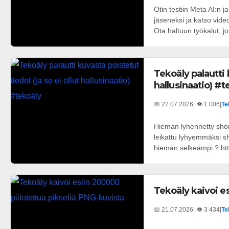
Otin testiin Meta AI:n ja 
jäseneksi ja katso vid
Ota haltuun työkalut, joit
Tekoäly palautti 
hallusinaatio) #t
📅 22.07.2026
| 👁️ 1 006
|
Te
Hieman lyhennetty short
leikattu lyhyemmäksi sh
hieman selkeämpi ? http
Tekoäly kaivoi e
📅 21.07.2026
| 👁️ 3 434
|
Te