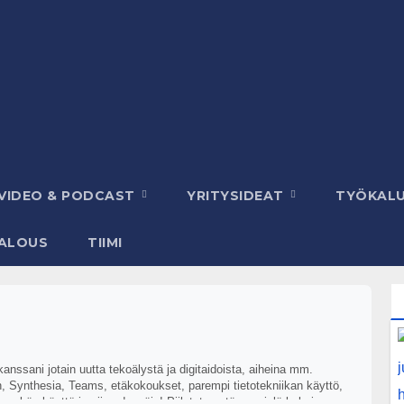
VIDEO & PODCAST
YRITYSIDEAT
TYÖKAL
ALOUS
TIIMI
nssani jotain uutta tekoälystä ja digitaidoista, aiheina mm.
 Synthesia, Teams, etäkokoukset, parempi tietotekniikan käyttö,
nykän käyttö ja niin edespäin! Piilotetaan tänne vielä kaksi