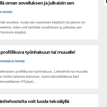
llä oman sovelluksen ja julkaisin sen
ja tekoäly
ehdä sovellus, mutta sen saaminen käyttöön tai jakoon on
etelmä, miten voit kehittää sovelluksen ja julkaista sen
 Horizons käyttöö...
rofiilikuva työnhakuun tai muualle!
knologia ja tekoäly
attimaisen profiilikuvan työnhakuun, LinkedIniin tai muualle.
n ja minkä tahansa kameran, myös kännykkäkuva käy!
mmattilainen #Työpai...
änitehosteita voit luoda tekoälyllä