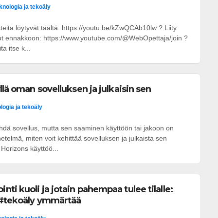
knologia ja tekoäly
teita löytyvät täältä: https://youtu.be/kZwQCAb10lw ? Liity
eot ennakkoon: https://www.youtube.com/@WebOpettaja/join ?
ta itse k...
llä oman sovelluksen ja julkaisin sen
logia ja tekoäly
ehdä sovellus, mutta sen saaminen käyttöön tai jakoon on
etelmä, miten voit kehittää sovelluksen ja julkaista sen
 Horizons käyttöö...
ti kuoli ja jotain pahempaa tulee tilalle:
a #tekoäly ymmärtää