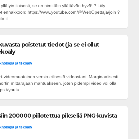
yllätyin iloisesti, se on nimittäin yllättävän hyvä! ? Liity
eot ennakkoon: https://www.youtube.com/@WebOpettaja/join ?
a it...
kuvasta poistetut tiedot (ja se ei ollut
ekoäly
knologia ja tekoäly
-videomuotoinen versio eilisestä videostani. Marginaalisesti
ortin mittarajaan mahtuakseen, joten pidempi video voi olla
s://youtu....
siin 200000 piilotettua pikseliä PNG-kuvista
knologia ja tekoäly