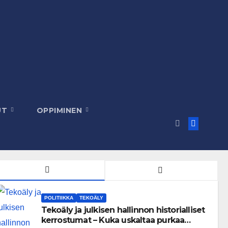
UT
OPPIMINEN
POLITIIKKA
TEKOÄLY
Tekoäly ja julkisen hallinnon historialliset
kerrostumat – Kuka uskaltaa purkaa