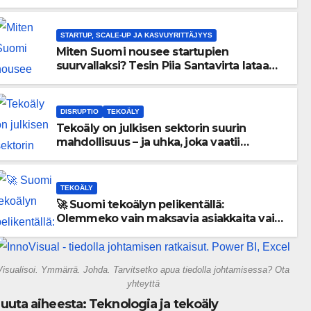
menneisyyden painolastin?
STARTUP, SCALE-UP JA KASVUYRITTÄJYYS
Miten Suomi nousee startupien
suurvallaksi? Tesin Piia Santavirta lataa
kovat luvut pöytään 🚀
DISRUPTIO
TEKOÄLY
Tekoäly on julkisen sektorin suurin
mahdollisuus – ja uhka, joka vaatii
välittömiä tekoja
TEKOÄLY
🚀 Suomi tekoälyn pelikentällä:
Olemmeko vain maksavia asiakkaita vai
rakennammeko tulevaisuuden
gigatehtaan?
Visualisoi. Ymmärrä. Johda. Tarvitsetko apua tiedolla johtamisessa? Ota
yhteyttä
uuta aiheesta: Teknologia ja tekoäly