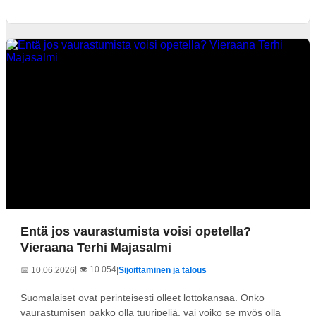
Entä jos vaurastumista voisi opetella?
Vieraana Terhi Majasalmi
| 👁️ 10 054
📅 10.06.2026
|
Sijoittaminen ja talous
Suomalaiset ovat perinteisesti olleet lottokansaa. Onko
vaurastumisen pakko olla tuuripeliä, vai voiko se myös olla