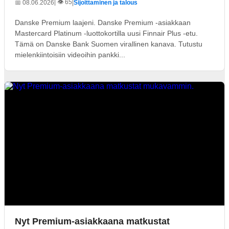
| 👁️ 65
📅 08.06.2026
|
Sijoittaminen ja talous
Danske Premium laajeni. Danske Premium -asiakkaan
Mastercard Platinum -luottokortilla uusi Finnair Plus -etu.
Tämä on Danske Bank Suomen virallinen kanava. Tutustu
mielenkiintoisiin videoihin pankki...
Nyt Premium-asiakkaana matkustat