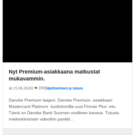
Nyt Premium-asiakkaana matkustat
mukavammin.
| 👁️ 208
📅 15.06.2026
|
Sijoittaminen ja talous
Danske Premium laajeni. Danske Premium -asiakkaan
Mastercard Platinum -luottokortilla uusi Finnair Plus -etu.
Tämä on Danske Bank Suomen virallinen kanava. Tutustu
mielenkiintoisiin videoihin pankki...