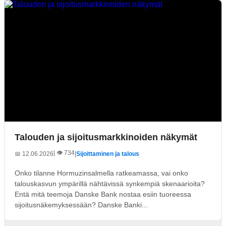
Talouden ja sijoitusmarkkinoiden näkymät
| 👁️ 734
📅 12.06.2026
|
Sijoittaminen ja talous
Onko tilanne Hormuzinsalmella ratkeamassa, vai onko
talouskasvun ympärillä nähtävissä synkempiä skenaarioita?
Entä mitä teemoja Danske Bank nostaa esiin tuoreessa
sijoitusnäkemyksessään? Danske Banki...