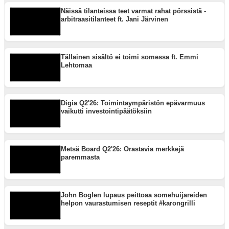
Näissä tilanteissa teet varmat rahat pörssistä -
arbitraasitilanteet ft. Jani Järvinen
Tällainen sisältö ei toimi somessa ft. Emmi
Lehtomaa
Digia Q2'26: Toimintaympäristön epävarmuus
vaikutti investointipäätöksiin
Metsä Board Q2'26: Orastavia merkkejä
paremmasta
John Boglen lupaus peittoaa somehuijareiden
helpon vaurastumisen reseptit #karongrilli