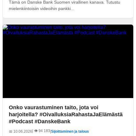
Tämä on Danske Bank Suomen virallinen kanava. Tutustu
mielenkiintoisiin videoihin pankki...
Onko vaurastuminen taito, jota voi
harjoitella? #OivalluksiaRahastaJaElämästä
#Podcast #DanskeBank
| 👁️ 94 183
📅 10.06.2026
|
Sijoittaminen ja talous