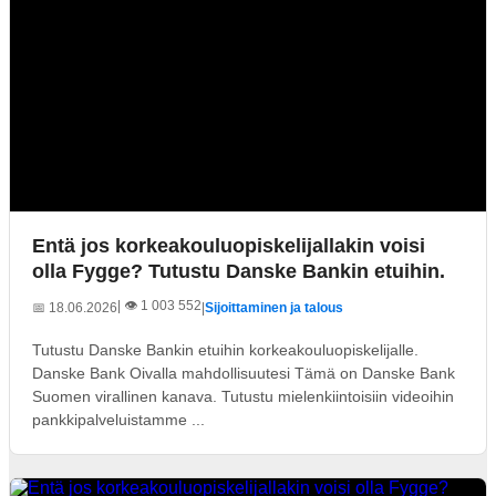
Entä jos korkeakouluopiskelijallakin voisi
olla Fygge? Tutustu Danske Bankin etuihin.
| 👁️ 1 003 552
📅 18.06.2026
|
Sijoittaminen ja talous
Tutustu Danske Bankin etuihin korkeakouluopiskelijalle.
Danske Bank Oivalla mahdollisuutesi Tämä on Danske Bank
Suomen virallinen kanava. Tutustu mielenkiintoisiin videoihin
pankkipalveluistamme ...