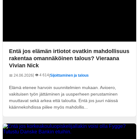
Entä jos elämän irtiotot ovatkin mahdollisuus
rakentaa omannäköinen talous? Vieraana
Vivian Nick
| 👁️ 4 614
📅 24.06.2026
|
Sijoittaminen ja talous
Elämä etenee harvoin suunnitelmien mukaan. Avioero,
vakituisen työn jättäminen ja uusperheen perustaminen
muuttavat sekä arkea että taloutta. Entä jos juuri näissä
käännekohdissa piilee myös mahdollis...