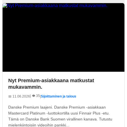
Nyt Premium-asiakkaana matkustat
mukavammin.
| 👁️ 35
📅 11.06.2026
|
Sijoittaminen ja talous
Danske Premium laajeni. Danske Premium -asiakkaan
Mastercard Platinum -luottokortilla uusi Finnair Plus -etu.
Tämä on Danske Bank Suomen virallinen kanava. Tutustu
mielenkiintoisiin videoihin pankki...