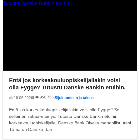
Entä jos korkeakouluopiskelijallakin voisi
olla Fygge? Tutustu Danske Bankin etuihin.
| 👁️ 950 765
📅 18.06.2026
|
Sijoittaminen ja talous
Entä jos korkeakouluopiskelijallakin voisi olla Fygge? Se
sellainen rahaa-elämys. Tutustu Danske Bankin etuihin
korkeakouluopiskelijalle. Danske Bank Oivalla mahdollisuutesi
Tämä on Danske Ban...