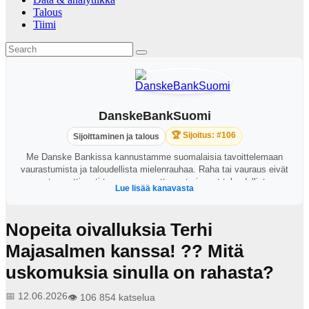
Talous
Tiimi
DanskeBankSuomi
🏆 Sijoitus: #106
Sijoittaminen ja talous
Me Danske Bankissa kannustamme suomalaisia tavoittelemaan
vaurastumista ja taloudellista mielenrauhaa. Raha tai vauraus eivät
automaattisesti tuo onnea, mutta ne tarjoavat taloudellista
Lue lisää kanavasta
itsenäisyyttä varsinkin epävarmoina aikoina. Tarjoamme
suomalaisille uusia näkökulmia oivaltaa oman taloutensa
mahdollisuudet, ottaa oma taloutensa yhä aktiivisemmin omiin
Nopeita oivalluksia Terhi
käsiinsä ja rakentaa taloudellista mielenrauhaa. Oivalla
mahdollisuutesi
Majasalmen kanssa! ?? Mitä
uskomuksia sinulla on rahasta?
📅 12.06.2026
👁️ 106 854 katselua