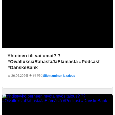
Yhteinen tili vai omat? ?
#OivalluksiaRahastaJaElämästä #Podcast
#DanskeBank
| 👁️ 98 610
📅 26.06.2026
|
Sijoittaminen ja talous