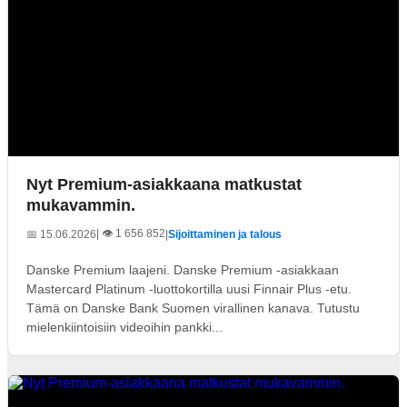
Nyt Premium-asiakkaana matkustat
mukavammin.
| 👁️ 1 656 852
📅 15.06.2026
|
Sijoittaminen ja talous
Danske Premium laajeni. Danske Premium -asiakkaan
Mastercard Platinum -luottokortilla uusi Finnair Plus -etu.
Tämä on Danske Bank Suomen virallinen kanava. Tutustu
mielenkiintoisiin videoihin pankki...