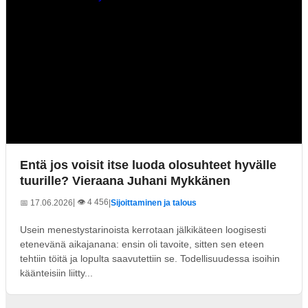
Entä jos voisit itse luoda olosuhteet hyvälle
tuurille? Vieraana Juhani Mykkänen
| 👁️ 4 456
📅 17.06.2026
|
Sijoittaminen ja talous
Usein menestystarinoista kerrotaan jälkikäteen loogisesti
etenevänä aikajanana: ensin oli tavoite, sitten sen eteen
tehtiin töitä ja lopulta saavutettiin se. Todellisuudessa isoihin
käänteisiin liitty...