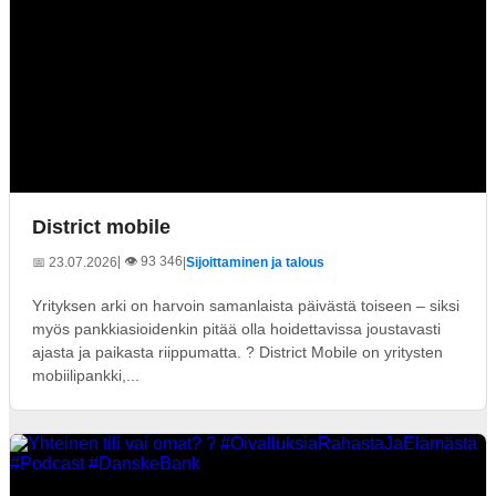
District mobile
| 👁️ 93 346
📅 23.07.2026
|
Sijoittaminen ja talous
Yrityksen arki on harvoin samanlaista päivästä toiseen – siksi
myös pankkiasioidenkin pitää olla hoidettavissa joustavasti
ajasta ja paikasta riippumatta. ? District Mobile on yritysten
mobiilipankki,...