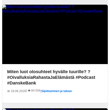
Miten luot olosuhteet hyvälle tuurille? ?
#OivalluksiaRahastaJaElämästä #Podcast
#DanskeBank
| 👁️ 84 056
📅 18.06.2026
|
Sijoittaminen ja talous