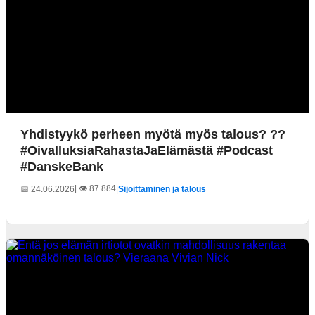
Yhdistyykö perheen myötä myös talous? ??
#OivalluksiaRahastaJaElämästä #Podcast
#DanskeBank
| 👁️ 87 884
📅 24.06.2026
|
Sijoittaminen ja talous