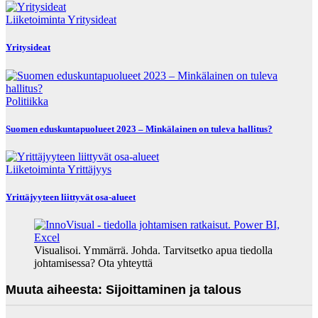
Liiketoiminta
Yritysideat
Yritysideat
Politiikka
Suomen eduskuntapuolueet 2023 – Minkälainen on tuleva hallitus?
Liiketoiminta
Yrittäjyys
Yrittäjyyteen liittyvät osa-alueet
Visualisoi. Ymmärrä. Johda. Tarvitsetko apua tiedolla
johtamisessa? Ota yhteyttä
Muuta aiheesta: Sijoittaminen ja talous