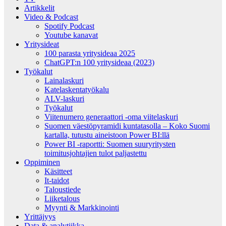
Artikkelit
Video & Podcast
Spotify Podcast
Youtube kanavat
Yritysideat
100 parasta yritysideaa 2025
ChatGPT:n 100 yritysideaa (2023)
Työkalut
Lainalaskuri
Katelaskentatyökalu
ALV-laskuri
Työkalut
Viitenumero generaattori -oma viitelaskuri
Suomen väestöpyramidi kuntatasolla – Koko Suomi
kartalla, tutustu aineistoon Power BI:llä
Power BI -raportti: Suomen suuryritysten
toimitusjohtajien tulot paljastettu
Oppiminen
Käsitteet
It-taidot
Taloustiede
Liiketalous
Myynti & Markkinointi
Yrittäjyys
Data & analytiikka