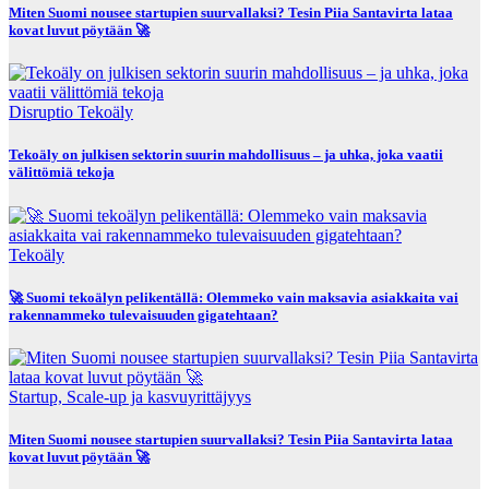
Miten Suomi nousee startupien suurvallaksi? Tesin Piia Santavirta lataa
kovat luvut pöytään 🚀
Disruptio
Tekoäly
Tekoäly on julkisen sektorin suurin mahdollisuus – ja uhka, joka vaatii
välittömiä tekoja
Tekoäly
🚀 Suomi tekoälyn pelikentällä: Olemmeko vain maksavia asiakkaita vai
rakennammeko tulevaisuuden gigatehtaan?
Startup, Scale-up ja kasvuyrittäjyys
Miten Suomi nousee startupien suurvallaksi? Tesin Piia Santavirta lataa
kovat luvut pöytään 🚀