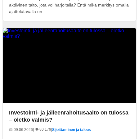
aktiivinen taito, jota voi harjoitella? Entä mikä merkitys omalla
ajattelutavalla on...
Investointi- ja jälleenrahoitusaalto on tulossa
– oletko valmis?
| 👁️ 80 179
📅 09.06.2026
|
Sijoittaminen ja talous