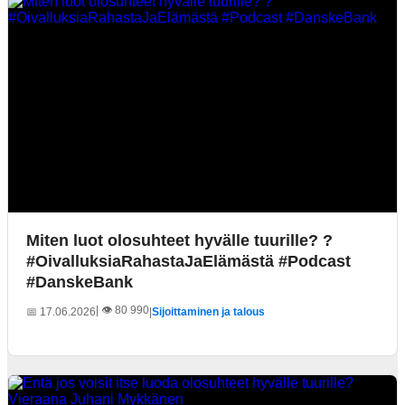
Miten luot olosuhteet hyvälle tuurille? ?
#OivalluksiaRahastaJaElämästä #Podcast
#DanskeBank
| 👁️ 80 990
📅 17.06.2026
|
Sijoittaminen ja talous