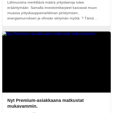
Lähivuosina merkittävä määrä yrityslainoja tulee
erääntymään. Samalla investointitarpeet kasvavat muun
muassa yrityskauppamarkkinan piristymisen,
energiamurroksen ja vihreän siirtymän myötä. ? Tämä ...
Nyt Premium-asiakkaana matkustat
mukavammin.