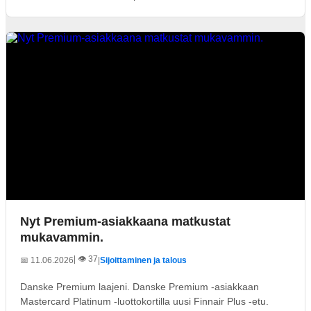
Nyt Premium-asiakkaana matkustat
mukavammin.
| 👁️ 37
📅 11.06.2026
|
Sijoittaminen ja talous
Danske Premium laajeni. Danske Premium -asiakkaan
Mastercard Platinum -luottokortilla uusi Finnair Plus -etu.