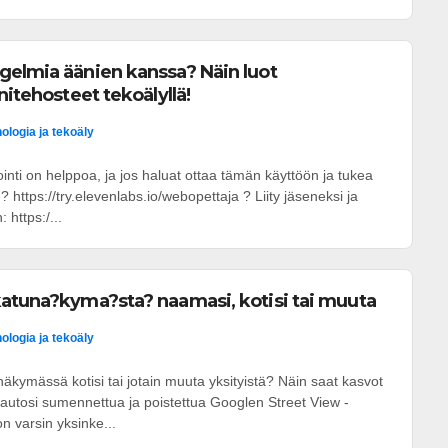
gelmia äänien kanssa? Näin luot
nitehosteet tekoälyllä!
ologia ja tekoäly
nti on helppoa, ja jos haluat ottaa tämän käyttöön ja tukea
? https://try.elevenlabs.io/webopettaja ? Liity jäseneksi ja
 https:/...
atuna?kyma?sta? naamasi, kotisi tai muuta
ologia ja tekoäly
kymässä kotisi tai jotain muuta yksityistä? Näin saat kasvot
ai autosi sumennettua ja poistettua Googlen Street View -
 varsin yksinke...