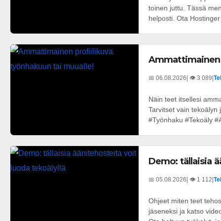
toinen juttu. Tässä men
helposti. Ota Hostinger
Ammattimainen p
📅 06.08.2026
| 👁️ 3 089
|
Te
Näin teet itsellesi amm
Tarvitset vain tekoäly
#Työnhaku #Tekoäly #A
Demo: tällaisia ä
📅 05.08.2026
| 👁️ 1 112
|
Te
Ohjeet miten teet tehos
jäseneksi ja katso vid