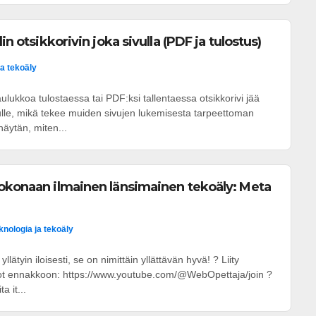
in otsikkorivin joka sivulla (PDF ja tulostus)
ja tekoäly
ulukkoa tulostaessa tai PDF:ksi tallentaessa otsikkorivi jää
ulle, mikä tekee muiden sivujen lukemisesta tarpeettoman
näytän, miten...
okonaan ilmainen länsimainen tekoäly: Meta
knologia ja tekoäly
yllätyin iloisesti, se on nimittäin yllättävän hyvä! ? Liity
eot ennakkoon: https://www.youtube.com/@WebOpettaja/join ?
a it...