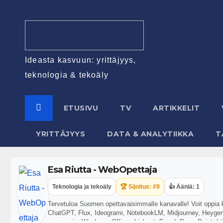
Ideasta kasvuun: yrittäjyys,
teknologia & tekoäly
ETUSIVU
TV
ARTIKKELIT
YRITTÄJYYS
DATA & ANALYTIIKKA
T
Esa Riutta - WebOpettaja
Teknologia ja tekoäly
🏆 Sijoitus: #9
👍 Ääniä: 1
Tervetuloa Suomen opettavaisimmalle kanavalle! Voit oppia ka
ChatGPT, Flux, Ideogrami, NotebookLM, Midjourney, Heygen,
ergonomia, Windows, Office-ohjelmat, Excel, PowerPoint, kän