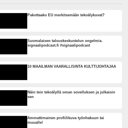
Pakottaako EU merkitsemään tekoälykuvat?
Suomalaisen talouskeskustelun ongelmia.
signaalipodcast.fi #signaalipodcast
10 MAAILMAN VAARALLISINTA KULTTIJOHTAJAA
Näin tein tekoälyllä oman sovelluksen ja julkaisin
sen
Ammattimainen profiilikuva työnhakuun tai
muualle!