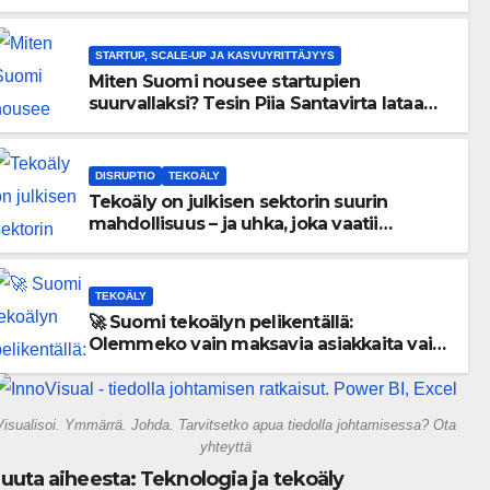
menneisyyden painolastin?
STARTUP, SCALE-UP JA KASVUYRITTÄJYYS
Miten Suomi nousee startupien
suurvallaksi? Tesin Piia Santavirta lataa
kovat luvut pöytään 🚀
DISRUPTIO
TEKOÄLY
Tekoäly on julkisen sektorin suurin
mahdollisuus – ja uhka, joka vaatii
välittömiä tekoja
TEKOÄLY
🚀 Suomi tekoälyn pelikentällä:
Olemmeko vain maksavia asiakkaita vai
rakennammeko tulevaisuuden
gigatehtaan?
Visualisoi. Ymmärrä. Johda. Tarvitsetko apua tiedolla johtamisessa? Ota
yhteyttä
uuta aiheesta: Teknologia ja tekoäly