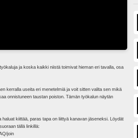
n kerralla useita eri menetelmiä ja voit sitten valita sen mikä 
kaa onnistuneen taustan poiston. Tämän työkalun näytän 
haluat kiittää, paras tapa on liittyä kanavan jäseneksi. Löydät 
oraan tällä linkillä:

in            