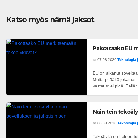
Katso myös nämä jaksot
Pakottaako EU m
📅 07.08.2026
|
Teknologia 
EU on alkanut soveltaa 
Mutta pitääkö jokainen 
vastaus: ei pidä. Tällä v
Näin tein tekoäly
📅 06.08.2026
|
Teknologia 
Tekoälyllä on helppo t