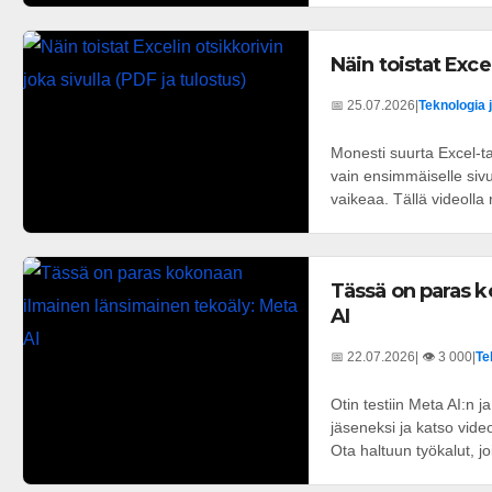
Näin toistat Excel
📅 25.07.2026
|
Teknologia 
Monesti suurta Excel-ta
vain ensimmäiselle siv
vaikeaa. Tällä videolla 
Tässä on paras k
AI
📅 22.07.2026
| 👁️ 3 000
|
Te
Otin testiin Meta AI:n ja 
jäseneksi ja katso vid
Ota haltuun työkalut, joit