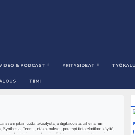
VIDEO & PODCAST
YRITYSIDEAT
TYÖKAL
ALOUS
TIIMI
nssani jotain uutta tekoälystä ja digitaidoista, aiheina mm.
 Synthesia, Teams, etäkokoukset, parempi tietotekniikan käyttö,
nykän käyttö ja niin edespäin! Piilotetaan tänne vielä kaksi