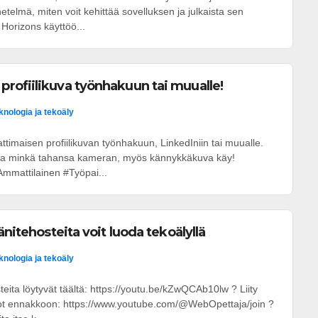
etelmä, miten voit kehittää sovelluksen ja julkaista sen
 Horizons käyttöö...
rofiilikuva työnhakuun tai muualle!
knologia ja tekoäly
attimaisen profiilikuvan työnhakuun, LinkedIniin tai muualle.
n ja minkä tahansa kameran, myös kännykkäkuva käy!
mmattilainen #Työpai...
änitehosteita voit luoda tekoälyllä
knologia ja tekoäly
teita löytyvät täältä: https://youtu.be/kZwQCAb10lw ? Liity
eot ennakkoon: https://www.youtube.com/@WebOpettaja/join ?