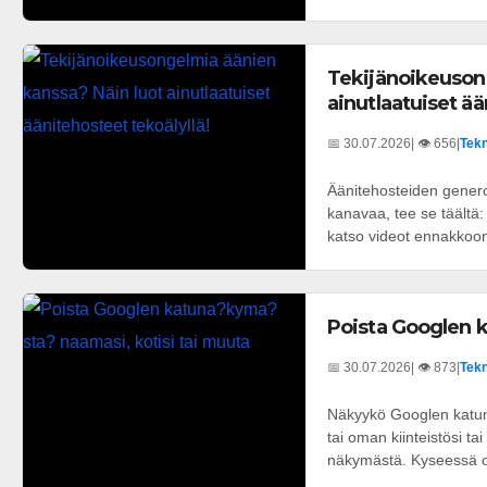
Tekijänoikeuson
ainutlaatuiset ää
📅 30.07.2026
| 👁️ 656
|
Tekn
Äänitehosteiden generoi
kanavaa, tee se täältä: 
katso videot ennakkoon:
Poista Googlen k
📅 30.07.2026
| 👁️ 873
|
Tekn
Näkyykö Googlen katunä
tai oman kiinteistösi t
näkymästä. Kyseessä on