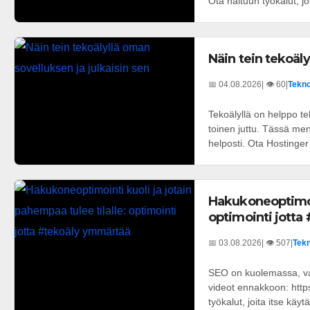
Ota haltuun työkalut, joi
Näin tein tekoäly
📅 04.08.2026
| 👁️ 60
|
Tekno
Tekoälyllä on helppo t
toinen juttu. Tässä men
helposti. Ota Hostinger
Hakukoneoptimoin
optimointi jott
📅 03.08.2026
| 👁️ 507
|
Tekn
SEO on kuolemassa, vai
videot ennakkoon: htt
työkalut, joita itse käytä