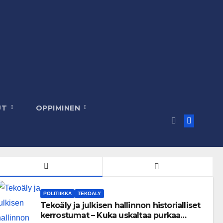
UT
OPPIMINEN
POLITIIKKA
TEKOÄLY
Tekoäly ja julkisen hallinnon historialliset
kerrostumat – Kuka uskaltaa purkaa