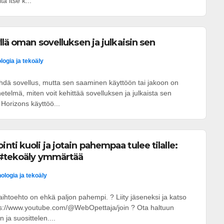
ta itse k...
llä oman sovelluksen ja julkaisin sen
logia ja tekoäly
ehdä sovellus, mutta sen saaminen käyttöön tai jakoon on
etelmä, miten voit kehittää sovelluksen ja julkaista sen
 Horizons käyttöö...
ti kuoli ja jotain pahempaa tulee tilalle:
a #tekoäly ymmärtää
ologia ja tekoäly
htoehto on ehkä paljon pahempi. ? Liity jäseneksi ja katso
ps://www.youtube.com/@WebOpettaja/join ? Ota haltuun
n ja suosittelen....