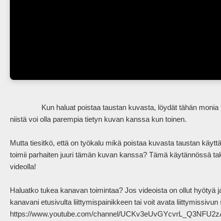
                Kun haluat poistaa taustan kuvasta, löydät tähän monia työkaluja ja koska kaikki niistä toimivat hieman eri tavalla, osa 
niistä voi olla parempia tietyn kuvan kanssa kun toinen. 

Mutta tiesitkö, että on työkalu mikä poistaa kuvasta taustan käyttäe
toimii parhaiten juuri tämän kuvan kanssa? Tämä käytännössä ta
videolla!

Haluatko tukea kanavan toimintaa? Jos videoista on ollut hyötyä ja 
kanavani etusivulta liittymispainikkeen tai voit avata liittymissivun su
https://www.youtube.com/channel/UCKv3eUvGYcvrL_Q3NFU2zAQ/jo