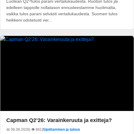
Luotean Q2?tulos parani vertailukaudesta. Ruotsin tulos jäi
edelleen tappiolle nollatason ennusteestamme huolimatta,
vaikka tulos parani selvästi vertailukaudesta. Suomen tulos
heikkeni odotetusti ver...
Capman Q2’26: Varainkeruuta ja exitteja?
📅 06.08.2026
| 👁️ 881
|
Sijoittaminen ja talous