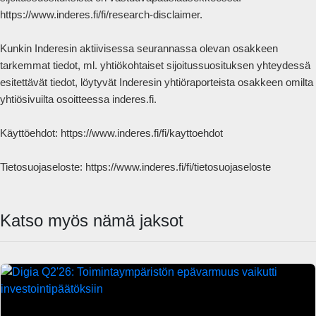
https://www.inderes.fi/fi/research-disclaimer.

Kunkin Inderesin aktiivisessa seurannassa olevan osakkeen 
tarkemmat tiedot, ml. yhtiökohtaiset sijoitussuosituksen yhteydessä 
esitettävät tiedot, löytyvät Inderesin yhtiöraporteista osakkeen omilta 
yhtiösivuilta osoitteessa inderes.fi.

Käyttöehdot: https://www.inderes.fi/fi/kayttoehdot 

Tietosuojaseloste: https://www.inderes.fi/fi/tietosuojaseloste            
Katso myös nämä jaksot