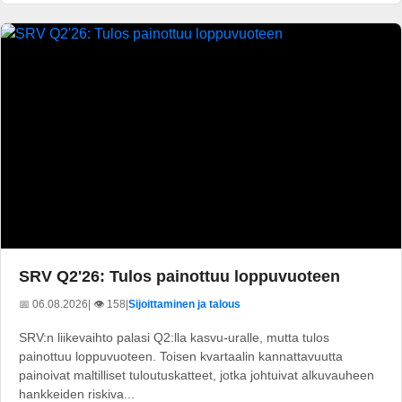
SRV Q2'26: Tulos painottuu loppuvuoteen
📅 06.08.2026
| 👁️ 158
|
Sijoittaminen ja talous
SRV:n liikevaihto palasi Q2:lla kasvu-uralle, mutta tulos
painottuu loppuvuoteen. Toisen kvartaalin kannattavuutta
painoivat maltilliset tuloutuskatteet, jotka johtuivat alkuvauheen
hankkeiden riskiva...