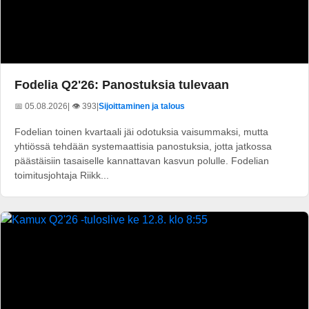
Fodelia Q2'26: Panostuksia tulevaan
📅 05.08.2026
| 👁️ 393
|
Sijoittaminen ja talous
Fodelian toinen kvartaali jäi odotuksia vaisummaksi, mutta
yhtiössä tehdään systemaattisia panostuksia, jotta jatkossa
päästäisiin tasaiselle kannattavan kasvun polulle. Fodelian
toimitusjohtaja Riikk...