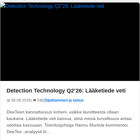
Detection Technology Q2’26: Lääketiede veti
📅 06.08.2026
| 👁️ 596
|
Sijoittaminen ja talous
DeeTeen kannattavuus koheni, vaikka tavoitteesta ollaan
kaukana. Lääketiede veti kasvua, siinä missä turvallisuus antaa
odottaa kasvuaan. Toimitusjohtaja Hannu Martola kommentoi.
DeeTee -analyysit lö...