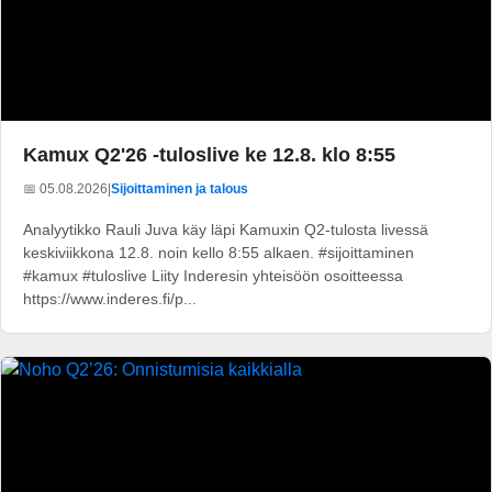
Kamux Q2'26 -tuloslive ke 12.8. klo 8:55
📅 05.08.2026
|
Sijoittaminen ja talous
Analyytikko Rauli Juva käy läpi Kamuxin Q2-tulosta livessä
keskiviikkona 12.8. noin kello 8:55 alkaen. #sijoittaminen
#kamux #tuloslive Liity Inderesin yhteisöön osoitteessa
https://www.inderes.fi/p...