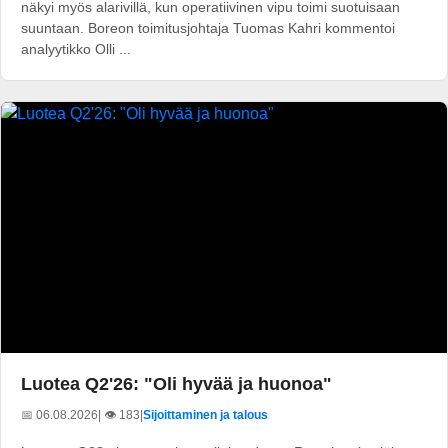
näkyi myös alarivillä, kun operatiivinen vipu toimi suotuisaan
suuntaan. Boreon toimitusjohtaja Tuomas Kahri kommentoi
analyytikko Olli ...
Luotea Q2'26: "Oli hyvää ja huonoa"
📅 06.08.2026
| 👁️ 183
|
Sijoittaminen ja talous