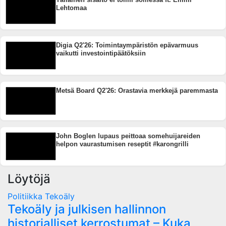
Lehtomaa
Digia Q2'26: Toimintaympäristön epävarmuus
vaikutti investointipäätöksiin
Metsä Board Q2'26: Orastavia merkkejä paremmasta
John Boglen lupaus peittoaa somehuijareiden
helpon vaurastumisen reseptit #karongrilli
Löytöjä
Politiikka
Tekoäly
Tekoäly ja julkisen hallinnon
historialliset kerrostumat – Kuka