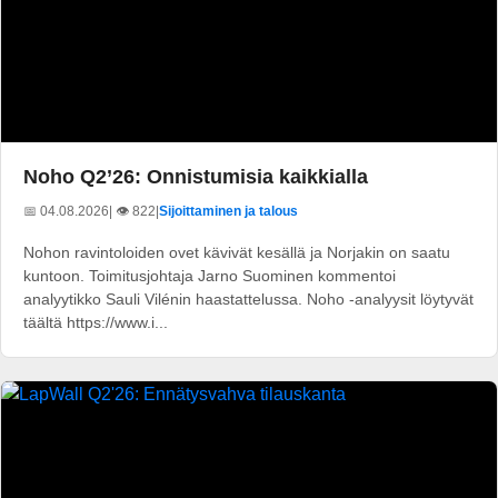
Noho Q2’26: Onnistumisia kaikkialla
📅 04.08.2026
| 👁️ 822
|
Sijoittaminen ja talous
Nohon ravintoloiden ovet kävivät kesällä ja Norjakin on saatu
kuntoon. Toimitusjohtaja Jarno Suominen kommentoi
analyytikko Sauli Vilénin haastattelussa. Noho -analyysit löytyvät
täältä https://www.i...