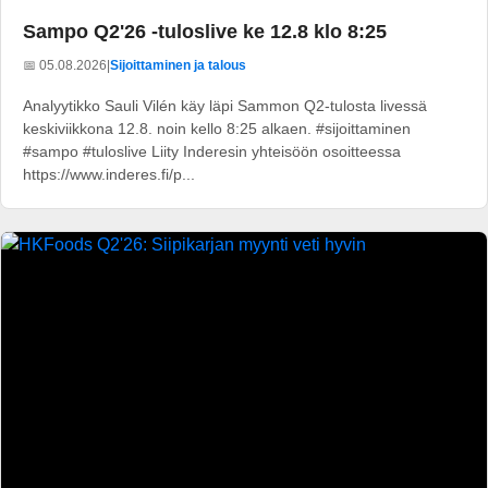
Sampo Q2'26 -tuloslive ke 12.8 klo 8:25
📅 05.08.2026
|
Sijoittaminen ja talous
Analyytikko Sauli Vilén käy läpi Sammon Q2-tulosta livessä
keskiviikkona 12.8. noin kello 8:25 alkaen. #sijoittaminen
#sampo #tuloslive Liity Inderesin yhteisöön osoitteessa
https://www.inderes.fi/p...