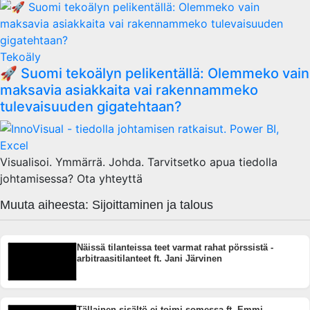
Tekoäly
🚀 Suomi tekoälyn pelikentällä: Olemmeko vain
maksavia asiakkaita vai rakennammeko
tulevaisuuden gigatehtaan?
Visualisoi. Ymmärrä. Johda. Tarvitsetko apua tiedolla
johtamisessa? Ota yhteyttä
Muuta aiheesta: Sijoittaminen ja talous
Näissä tilanteissa teet varmat rahat pörssistä -
arbitraasitilanteet ft. Jani Järvinen
Tällainen sisältö ei toimi somessa ft. Emmi