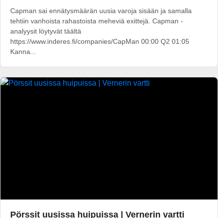
Capman sai ennätysmäärän uusia varoja sisään ja samalla
tehtiin vanhoista rahastoista meheviä exittejä. Capman -
analyysit löytyvät täältä
https://www.inderes.fi/companies/CapMan 00:00 Q2 01:05
Kanna...
Pörssit uusissa huipuissa | Vernerin vartti