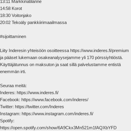
13:11 Markkinatilanne

14:58 Korot

18:30 Voitonjako

20:02 Tekoäly pankkiirimaailmassa

#sijoittaminen

Liity Inderesin yhteisöön osoitteessa https://www.inderes.fi/premium 
ja pääset lukemaan osakeanalyysejamme yli 170 pörssiyhtiöstä. 
Käyttäjätunnus on maksuton ja saat sillä palvelustamme entistä 
enemmän irti.

Seuraa meitä:

Inderes: https://www.inderes.fi/ 

Facebook: https://www.facebook.com/inderes/

Twitter: https://twitter.com/Inderes

Instagram: https://www.instagram.com/inderes.fi/

Spotify: 
https://open.spotify.com/show/6A9Ckx3Mn521m1fAQXbYFD
