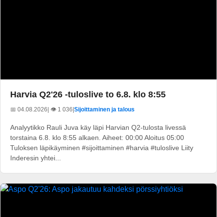
Harvia Q2'26 -tuloslive to 6.8. klo 8:55
📅 04.08.2026
| 👁️ 1 036
|
Sijoittaminen ja talous
Analyytikko Rauli Juva käy läpi Harvian Q2-tulosta livessä
torstaina 6.8. klo 8:55 alkaen. Aiheet: 00:00 Aloitus 05:00
Tuloksen läpikäyminen #sijoittaminen #harvia #tuloslive Liity
Inderesin yhtei...