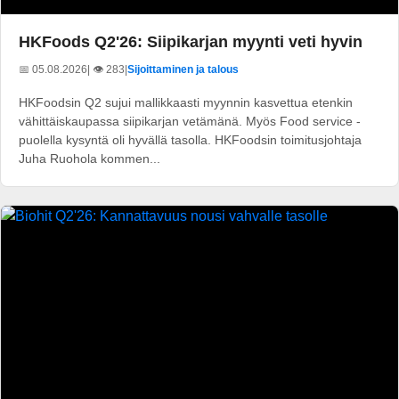
HKFoods Q2'26: Siipikarjan myynti veti hyvin
📅 05.08.2026
| 👁️ 283
|
Sijoittaminen ja talous
HKFoodsin Q2 sujui mallikkaasti myynnin kasvettua etenkin
vähittäiskaupassa siipikarjan vetämänä. Myös Food service -
puolella kysyntä oli hyvällä tasolla. HKFoodsin toimitusjohtaja
Juha Ruohola kommen...