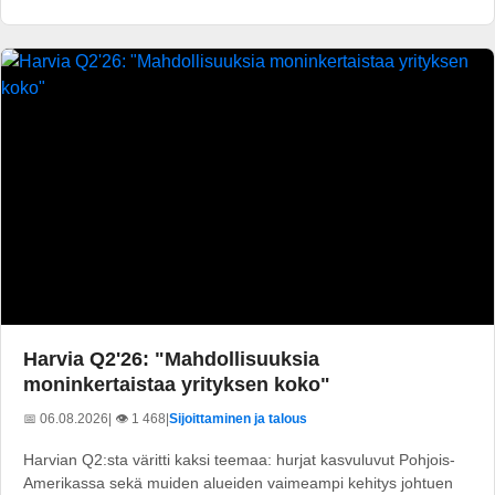
Harvia Q2'26: "Mahdollisuuksia
moninkertaistaa yrityksen koko"
📅 06.08.2026
| 👁️ 1 468
|
Sijoittaminen ja talous
Harvian Q2:sta väritti kaksi teemaa: hurjat kasvuluvut Pohjois-
Amerikassa sekä muiden alueiden vaimeampi kehitys johtuen