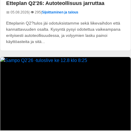
Etteplan Q2'26: Autoteollisuus jarruttaa
📅 05.08.2026
| 👁️ 295
|
Sijoittaminen ja talous
Etteplanin Q2?tulos jäi odotuksistamme sekä liikevaihdon että
kannattavuuden osalta. Kysyntä pysyi odotettua vaikeampana
erityisesti autoteollisuudessa, ja volyymien lasku painoi
käyttöasteita ja sitä...