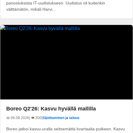
panostuksista IT-uudistukseen. Uudistus oli kuitenkin
välttämätön, mikäli Harvi...
Boreo Q2'26: Kasvu hyvällä mallilla
📅 06.08.2026
| 👁️ 200
|
Sijoittaminen ja talous
Boreo jatkoi kasvu-uralla seitsemättä kvartaalia putkeen. Kasvu