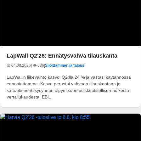
LapWall Q2'26: Ennätysvahva tilauskanta
📅 04.08.2026
| 👁️ 636
|
Sijoittaminen ja talous
LapWallin liikevaihto kasvoi Q2:lla 24 % ja vastasi käytännössä
ennustettamme. Kasvu perustui vahvaan tilauskantaan ja
kattoelementtikysynnän elpymiseen poikkeuksellisen heikosta
vertailukaudesta. EBI...