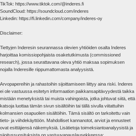
TikTok: https://www.tiktok.com/@inderes.fi

SoundCloud: https://soundcloud.com/inderes

Linkedin: https://fi.linkedin.com/company/inderes-oy

Disclaimer:

Tiettyjen Inderesin seurannassa olevien yhtiöiden osalta Inderes 
harjoittaa komissiopohjaista osaketutkimusta (commissioned 
research), jossa seurattavana oleva yhtiö maksaa sopimuksen 
nojalla Inderesille riippumattomasta analyysistä.

Arvopapereihin ja rahastoihin sijoittamiseen liittyy aina riski. Inderes 
ei ole vastuussa esitetyn informaation paikkansapitävyydestä taikka 
mistään menetyksistä tai muista vahingoista, jotka johtuvat siitä, että 
katsoja luottaa tämän sivun sisältöihin tai tällä sivulla viitattuihin 
kolmansien osapuolien sisältöihin. Tämä sisältö on tarkoitettu vain 
tieto- ja viihdekäyttöön. Mahdolliset kannanotot, arviot ja ennusteet 
ovat esittäjiensä näkemyksiä. Lisätietoja toimeksiantoanalyysistä ja 
sijoitussuosituksista on vastuuvapauslausekkeessa: 