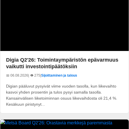
Digia Q2'26: Toimintaympäristön epävarmuus
vaikutti investointipäätöksiin
📅 06.08.2026
| 👁️ 275
|
Sijoittaminen ja talous
Digian pääluvut pysyivät viime vuoden tasolla, kun liikevaihto
kasvoi yhden prosentin ja tulos pysyi samalla tasolla.
Kansainvälisen liiketoiminnan osuus liikevaihdosta oli 21,4 %.
Kesäkuun piristynyt...