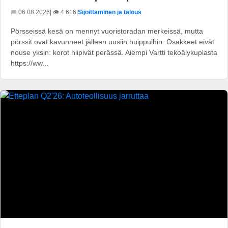
📅 06.08.2026
| 👁️ 4 616
|
Sijoittaminen ja talous
Pörsseissä kesä on mennyt vuoristoradan merkeissä, mutta
pörssit ovat kavunneet jälleen uusiin huippuihin. Osakkeet eivät
nouse yksin: korot hiipivät perässä. Aiempi Vartti tekoälykuplasta
https://ww...