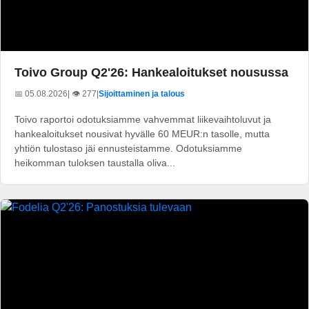
Toivo Group Q2'26: Hankealoitukset nousussa
📅 05.08.2026
| 👁️ 277
|
Sijoittaminen ja talous
Toivo raportoi odotuksiamme vahvemmat liikevaihtoluvut ja
hankealoitukset nousivat hyvälle 60 MEUR:n tasolle, mutta
yhtiön tulostaso jäi ennusteistamme. Odotuksiamme
heikomman tuloksen taustalla oliva...