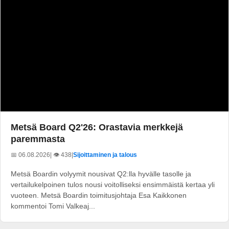
Metsä Board Q2'26: Orastavia merkkejä
paremmasta
📅 06.08.2026
| 👁️ 438
|
Sijoittaminen ja talous
Metsä Boardin volyymit nousivat Q2:lla hyvälle tasolle ja
vertailukelpoinen tulos nousi voitolliseksi ensimmäistä kertaa yli
vuoteen. Metsä Boardin toimitusjohtaja Esa Kaikkonen
kommentoi Tomi Valkeaj...