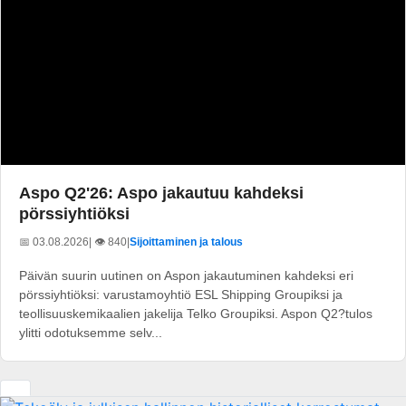
Aspo Q2'26: Aspo jakautuu kahdeksi
pörssiyhtiöksi
📅 03.08.2026
| 👁️ 840
|
Sijoittaminen ja talous
Päivän suurin uutinen on Aspon jakautuminen kahdeksi eri
pörssiyhtiöksi: varustamoyhtiö ESL Shipping Groupiksi ja
teollisuuskemikaalien jakelija Telko Groupiksi. Aspon Q2?tulos
ylitti odotuksemme selv...