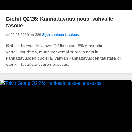
Biohit Q2'26: Kannattavuus nousi vahvalle
tasolle
📅 05.08.2026
| 👁️ 389
|
Sijoittaminen ja talous
Biohitin liikevaihto kasvoi Q2:lla vajaat 6% prosenttia
vertailukaudesta, mutta vahvempi suoritus nähtiin
kannattavuuden puolella. Vahvan kannattavuuden taustalla oli
etenkin tavallista suurempi osuus...