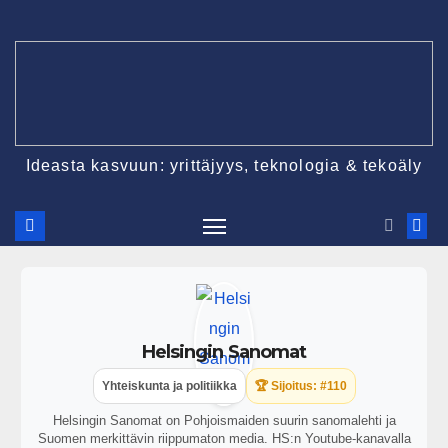
Ideasta kasvuun: yrittäjyys, teknologia & tekoäly
Helsingin Sanomat
Yhteiskunta ja politiikka
🏆 Sijoitus: #110
Helsingin Sanomat on Pohjoismaiden suurin sanomalehti ja
Suomen merkittävin riippumaton media. HS:n Youtube-kanavalla