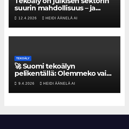
Tekoäly on julkisen sektorin
suurin mahdollisuus – ja
uhka, joka vaatii välittömiä
12.4.2026
HEIDI ÄÄNELÄ AI
tekoja
TEKOÄLY
🚀 Suomi tekoälyn
pelikentällä: Olemmeko vain
maksavia asiakkaita vai
9.4.2026
HEIDI ÄÄNELÄ AI
rakennammeko
tulevaisuuden gigatehtaan?