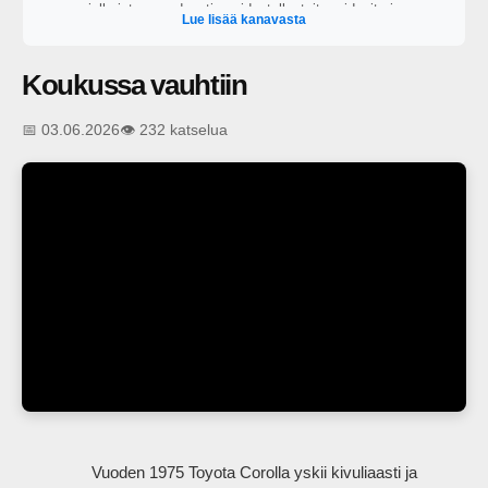
julkaistaan podcastien videotallenteita, videoita ja
Lue lisää kanavasta
minidokumentteja.
Koukussa vauhtiin
📅 03.06.2026
👁️ 232 katselua
                Vuoden 1975 Toyota Corolla yskii kivuliaasti ja 