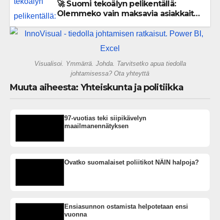
🚀 Suomi tekoälyn pelikentällä:
Olemmeko vain maksavia asiakkaita
vai rakennammeko tulevaisuuden
gigatehtaan?
Visualisoi. Ymmärrä. Johda. Tarvitsetko apua tiedolla
johtamisessa? Ota yhteyttä
Muuta aiheesta: Yhteiskunta ja politiikka
97-vuotias teki siipikävelyn
maailmanennätyksen
Ovatko suomalaiset poliitikot NÄIN halpoja?
Ensiasunnon ostamista helpotetaan ensi
vuonna