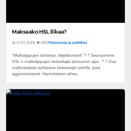
Maksaako HSL liikaa?
📅 27.07.2026
| 👁️ 465
|
Yhteiskunta ja politiikka
"Matkalippujen tarkistus, biljettkontroll."? ? Seurasimme
HSL:n matkalippujen tarkastajia työvuoron ajan. ? ? Osa
matkustajista suhtautuu tarkastajiin pelolla, jopa
aggressiivisesti. Harmituksen aihee...