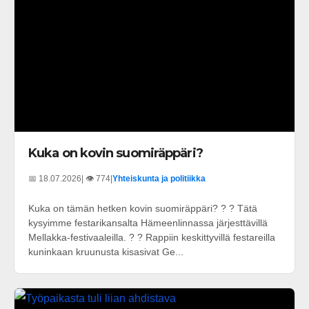
Kuka on kovin suomiräppäri?
📅 18.07.2026
| 👁️ 774
|
Yhteiskunta ja politiikka
Kuka on tämän hetken kovin suomiräppäri? ? ? Tätä
kysyimme festarikansalta Hämeenlinnassa järjesttävillä
Mellakka-festivaaleilla. ? ? Rappiin keskittyvillä festareilla
kuninkaan kruunusta kisasivat Ge...