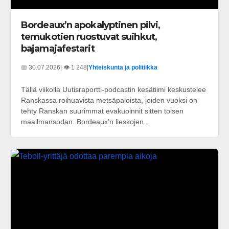
Bordeaux’n apokalyptinen pilvi,
temukotien ruostuvat suihkut,
bajamajafestarit
📅 30.07.2026
| 👁️ 1 248
|
Yhteiskunta ja politiikka
Tällä viikolla Uutisraportti-podcastin kesätiimi keskustelee
Ranskassa roihuavista metsäpaloista, joiden vuoksi on
tehty Ranskan suurimmat evakuoinnit sitten toisen
maailmansodan. Bordeaux’n lieskojen...