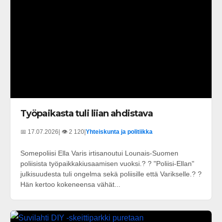
Työpaikasta tuli liian ahdistava
📅 17.07.2026
| 👁️ 2 120
|
Yhteiskunta ja politiikka
Somepoliisi Ella Varis irtisanoutui Lounais-Suomen
poliisista työpaikkakiusaamisen vuoksi.? ? "Poliisi-Ellan"
julkisuudesta tuli ongelma sekä poliisille että Varikselle.? ?
Hän kertoo kokeneensa vähät...