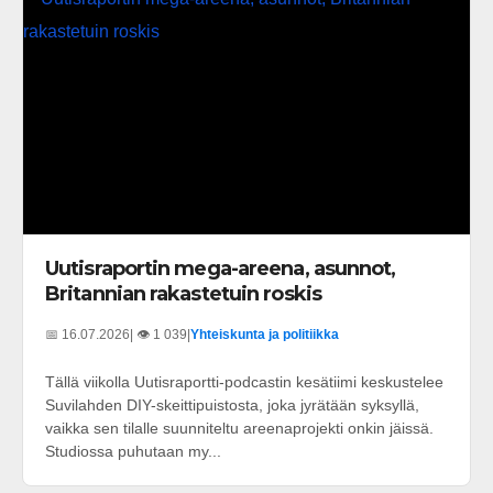
Uutisraportin mega-areena, asunnot,
Britannian rakastetuin roskis
📅 16.07.2026
| 👁️ 1 039
|
Yhteiskunta ja politiikka
Tällä viikolla Uutisraportti-podcastin kesätiimi keskustelee
Suvilahden DIY-skeittipuistosta, joka jyrätään syksyllä,
vaikka sen tilalle suunniteltu areenaprojekti onkin jäissä.
Studiossa puhutaan my...