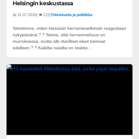
Helsingin keskustassa
📅 31.07.2026
| 👁️ 122
|
Yhteiskunta ja politiikka
Selvitimme, miten klassisiin herramieselkeisiin reagoidaan
nykypäivänä.? ? Selvisi, että herrasmiehuus on
murroksessa, mutta silti ritarilliset eleet toimivat
edelleen.? ? Kaikilta naisilta on reaktio...