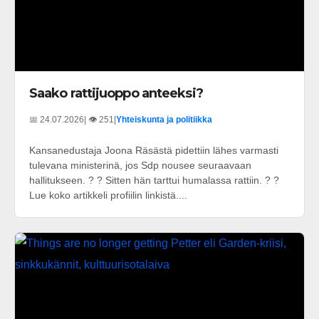
Saako rattijuoppo anteeksi?
📅 24.07.2026
| 👁️ 251
|
Yhteiskunta ja politiikka
Kansanedustaja Joona Räsästä pidettiin lähes varmasti
tulevana ministerinä, jos Sdp nousee seuraavaan
hallitukseen. ? ? Sitten hän tarttui humalassa rattiin. ? ?
Lue koko artikkeli profiilin linkistä....