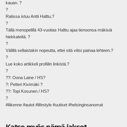
kauan. ?

?

Ratissa istuu Antti Halttu.?

?

Tällä menopelillä 43-vuotias Halttu ajaa tienoonsa mäkisiä 
hiekkateitä. ?

?

Välillä sellaistakin nopeutta, ettei sitä viitsi painaa lehteen.?

?

Lue koko artikkeli profiilin linkistä.?

?

??: Oona Laine / HS?

?: Petteri Kivimäki ?

??: Topi Kosunen / HS?

?

#liikenne #autot #lifestyle #uutiset #helsinginsanomat            
Katso myös nämä jaksot