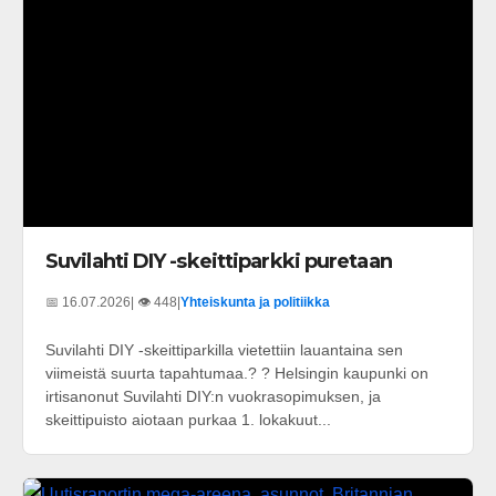
Suvilahti DIY -skeittiparkki puretaan
📅 16.07.2026
| 👁️ 448
|
Yhteiskunta ja politiikka
Suvilahti DIY -skeittiparkilla vietettiin lauantaina sen
viimeistä suurta tapahtumaa.? ? Helsingin kaupunki on
irtisanonut Suvilahti DIY:n vuokrasopimuksen, ja
skeittipuisto aiotaan purkaa 1. lokakuut...