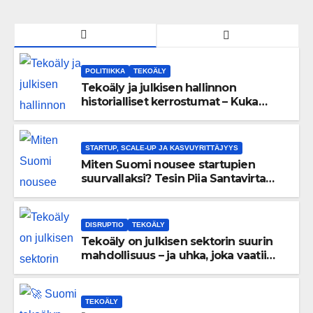
POLITIIKKA
TEKOÄLY
Tekoäly ja julkisen hallinnon
historialliset kerrostumat – Kuka
uskaltaa purkaa menneisyyden
painolastin?
STARTUP, SCALE-UP JA KASVUYRITTÄJYYS
Miten Suomi nousee startupien
suurvallaksi? Tesin Piia Santavirta
lataa kovat luvut pöytään 🚀
DISRUPTIO
TEKOÄLY
Tekoäly on julkisen sektorin suurin
mahdollisuus – ja uhka, joka vaatii
välittömiä tekoja
TEKOÄLY