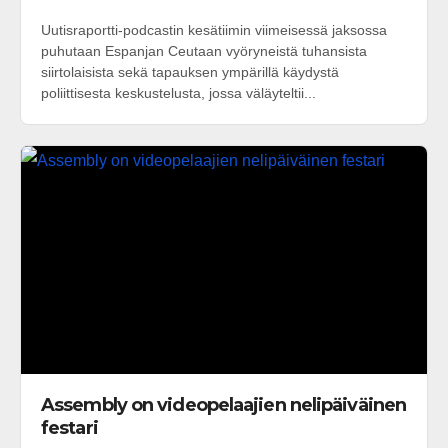
Uutisraportti-podcastin kesätiimin viimeisessä jaksossa
puhutaan Espanjan Ceutaan vyöryneistä tuhansista
siirtolaisista sekä tapauksen ympärillä käydystä
poliittisesta keskustelusta, jossa väläyteltii...
Assembly on videopelaajien nelipäiväinen
festari