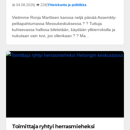
📅 04.08.2026
| 👁️ 228
|
Yhteiskunta ja politiikka
Vietimme Ronja Marttisen kanssa neljä päivää Assembly-
pelitapahtumassa Messukeskuksessa.? ? Tuttuja
kuhisevassa hallissa biletetään, käydään ylikierroksilla ja
nukutaan vain tovi, jos ollenkaan.? ? Ma...
Toimittaja ryhtyi herrasmieheksi