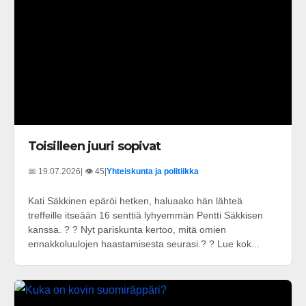
Toisilleen juuri sopivat
📅 19.07.2026
| 👁️ 45
|
Yhteiskunta ja politiikka
Kati Säkkinen epäröi hetken, haluaako hän lähteä
treffeille itseään 16 senttiä lyhyemmän Pentti Säkkisen
kanssa. ? ? Nyt pariskunta kertoo, mitä omien
ennakkoluulojen haastamisesta seurasi.? ? Lue kok...