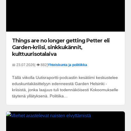
Things are no longer getting Petter eli
Garden-kriisi, sinkkukännit,
kulttuurisotalaiva
📅 23.07.2026
| 👁️ 882
|
Yhteiskunta ja politiikka
Tällä viikolla Uutisraportti-podcastin kesätiimi keskustelee
eduskuntakäsittelyyn edenneestä Garden Helsinki -
kriisistä, jonka laajuus tuli todennäköisesti Kokoomukselle
täytenä yllätyksenä. Politiika...