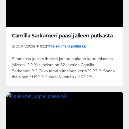
Camilla Sarkameri pääsi jälleen putkasta
📅 25.07.2026
| 👁️ 822
|
Yhteiskunta ja politiikka
Suomessa joukko ihmisiä joutuu putkaan kerta toisensa
jälkeen. ? ? Yksi heistä on 32-vuotias Camilla
Sarkameri.? ? Oliko tämä viimeinen kerta?? ?? ?: Sanna
Ihalainen / HS? ?: Juhani Niiranen / HS? ??:...