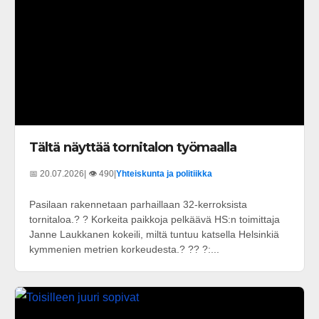
Tältä näyttää tornitalon työmaalla
📅 20.07.2026
| 👁️ 490
|
Yhteiskunta ja politiikka
Pasilaan rakennetaan parhaillaan 32-kerroksista
tornitaloa.? ? Korkeita paikkoja pelkäävä HS:n toimittaja
Janne Laukkanen kokeili, miltä tuntuu katsella Helsinkiä
kymmenien metrien korkeudesta.? ?? ?:...