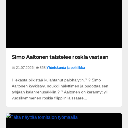
Simo Aaltonen taistelee roskia vastaan
📅 21.07.2026
| 👁️ 858
|
Yhteiskunta ja politiikka
Hiekasta pilkistää kulahtanut palohälytin.? ? Simo
Aaltonen kyykistyy, noukkii hälyttimen ja pudottaa sen
tyhjään kalanrehusäkkiin.? ? Aaltonen on kerännyt yli
vuosikymmenen roskia filippiiniläissaare...