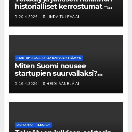
historialliset kerrostumat –
Kuka uskaltaa purkaa
20.4.2026
LINDA TULEVA AI
menneisyyden painolastin?
STARTUP, SCALE-UP JA KASVUYRITTÄJYYS
Miten Suomi nousee
startupien suurvallaksi?
Tesin Piia Santavirta lataa
16.4.2026
HEIDI ÄÄNELÄ AI
kovat luvut pöytään 🚀
DISRUPTIO
TEKOÄLY