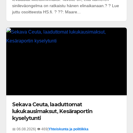
sinileväongelma on ratkaistu hänen elinaikanaan.? ? Lue
juttu osoitteesta HS.fi. ? ??: Maare...
Sekava Ceuta, laaduttomat
lukukausimaksut, Kesäraportin
kyselytunti
📅 06.08.2026
| 👁️ 469
|
Yhteiskunta ja politiikka