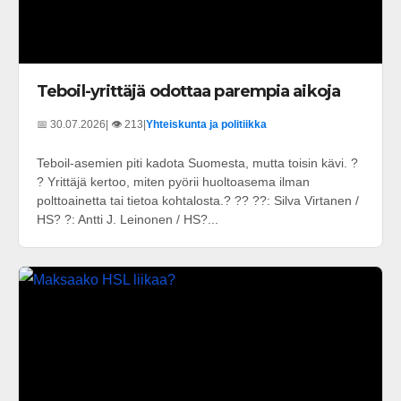
Teboil-yrittäjä odottaa parempia aikoja
📅 30.07.2026
| 👁️ 213
|
Yhteiskunta ja politiikka
Teboil-asemien piti kadota Suomesta, mutta toisin kävi. ?
? Yrittäjä kertoo, miten pyörii huoltoasema ilman
polttoainetta tai tietoa kohtalosta.? ?? ??: Silva Virtanen /
HS? ?: Antti J. Leinonen / HS?...