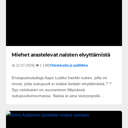
Miehet arastelevat naisten elvyttämistä
📅 22.07.2026
| 👁️ 1 148
|
Yhteiskunta ja politiikka
Ensiapukouluttaja Aapo Liukko hankki nuken, jolla on
rinnat, jotta sukupuoli ei estäisi ketään elvyttämästä.? ?
Syy ostokseen on avunantoon liittyvässä
sukupuolivinoumassa. Naisia ei aina siveyssyistä...