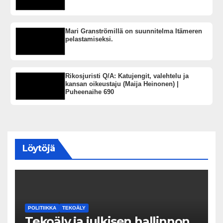
Mari Granströmillä on suunnitelma Itämeren
pelastamiseksi.
Rikosjuristi Q/A: Katujengit, valehtelu ja
kansan oikeustaju (Maija Heinonen) |
Puheenaihe 690
Löytöjä
POLITIIKKA
TEKOÄLY
Tekoäly ja julkisen hallinnon