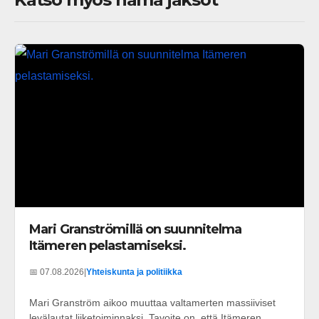
Mari Granströmillä on suunnitelma
Itämeren pelastamiseksi.
📅 07.08.2026
|
Yhteiskunta ja politiikka
Mari Granström aikoo muuttaa valtamerten massiiviset
levälautat liiketoiminnaksi. Tavoite on, että Itämeren