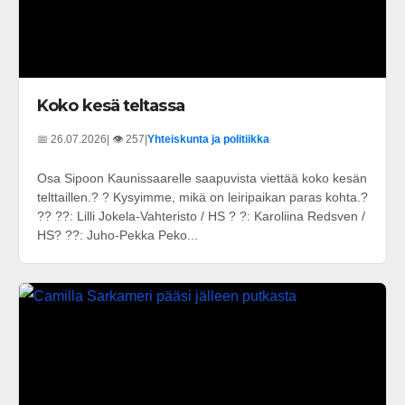
Koko kesä teltassa
📅 26.07.2026
| 👁️ 257
|
Yhteiskunta ja politiikka
Osa Sipoon Kaunissaarelle saapuvista viettää koko kesän
telttaillen.? ? Kysyimme, mikä on leiripaikan paras kohta.?
?? ??: Lilli Jokela-Vahteristo / HS ? ?: Karoliina Redsven /
HS? ??: Juho-Pekka Peko...