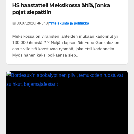
HS haastatteli Meksikossa äitiä, jonka
pojat siepattiin
📅 30.07.2026
| 👁️ 348
|
Yhteiskunta ja politiikka
Meksikossa on virallisten lähteiden mukaan kadonnut yli
130 000 ihmistä.? ? Neljän lapsen äiti Febe Gonzalez on
osa siviileistä koostuvaa ryhmää, joka etsii kadonneita.
Myös hänen kaksi poikaansa siep...