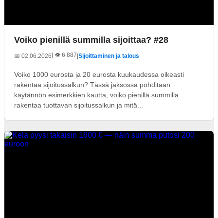
Voiko pienillä summilla sijoittaa? #28
| 👁️ 6 887
📅 02.06.2026
|
Sijoittaminen ja talous
Voiko 1000 eurosta ja 20 eurosta kuukaudessa oikeasti
rakentaa sijoitussalkun? Tässä jaksossa pohditaan
käytännön esimerkkien kautta, voiko pienillä summilla
rakentaa tuottavan sijoitussalkun ja mitä...