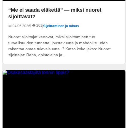
“Me ei saada eläkettä” — miksi nuoret
sijoittavat?
| 👁️ 261
📅 04.06.2026
|
Sijoittaminen ja talous
Nuoret sijoittajat kertovat, miksi sijoittaminen tuo
turvallisuuden tunnetta, joustavuutta ja mahdollisuuden
rakentaa omaa tulevaisuutta. ? Katso koko jakso: Nuoret
sijoittajat: Raha, opintolaina ja...