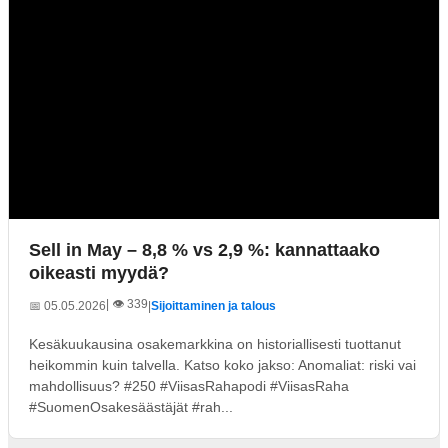
Sell in May – 8,8 % vs 2,9 %: kannattaako
oikeasti myydä?
| 👁️ 339
📅 05.05.2026
|
Sijoittaminen ja talous
Kesäkuukausina osakemarkkina on historiallisesti tuottanut
heikommin kuin talvella. Katso koko jakso: Anomaliat: riski vai
mahdollisuus? #250 #ViisasRahapodi #ViisasRaha
#SuomenOsakesäästäjät #rah...