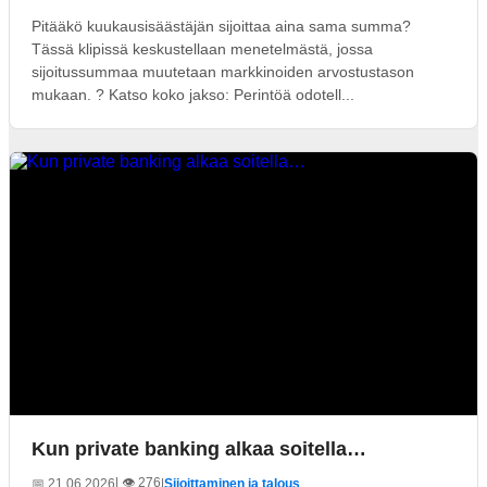
Pitääkö kuukausisäästäjän sijoittaa aina sama summa?
Tässä klipissä keskustellaan menetelmästä, jossa
sijoitussummaa muutetaan markkinoiden arvostustason
mukaan. ? Katso koko jakso: Perintöä odotell...
Kun private banking alkaa soitella…
| 👁️ 276
📅 21.06.2026
|
Sijoittaminen ja talous