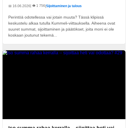
| 👁️ 1 756
📅 16.06.2026
|
Sijoittaminen ja talous
Perintöä odotellessa vai jotain muuta? Tässä klipissä
keskustelu alkaa tutulla Kummeli-viittauksella. Aiheena ovat
suuret summat, sijoittaminen ja päätökset, joita moni ei ole
koskaan joutunut tekemä...