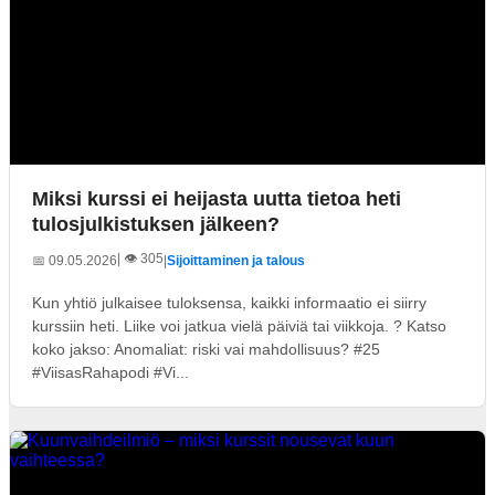
Miksi kurssi ei heijasta uutta tietoa heti
tulosjulkistuksen jälkeen?
| 👁️ 305
📅 09.05.2026
|
Sijoittaminen ja talous
Kun yhtiö julkaisee tuloksensa, kaikki informaatio ei siirry
kurssiin heti. Liike voi jatkua vielä päiviä tai viikkoja. ? Katso
koko jakso: Anomaliat: riski vai mahdollisuus? #25
#ViisasRahapodi #Vi...