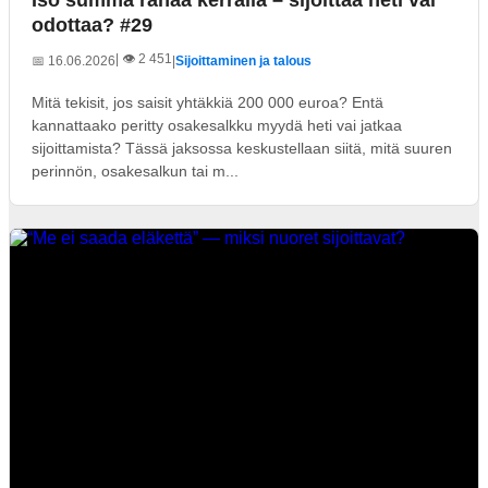
Iso summa rahaa kerralla – sijoittaa heti vai
odottaa? #29
| 👁️ 2 451
📅 16.06.2026
|
Sijoittaminen ja talous
Mitä tekisit, jos saisit yhtäkkiä 200 000 euroa? Entä
kannattaako peritty osakesalkku myydä heti vai jatkaa
sijoittamista? Tässä jaksossa keskustellaan siitä, mitä suuren
perinnön, osakesalkun tai m...