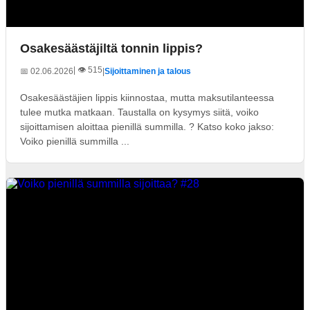
Osakesäästäjiltä tonnin lippis?
| 👁️ 515
📅 02.06.2026
|
Sijoittaminen ja talous
Osakesäästäjien lippis kiinnostaa, mutta maksutilanteessa
tulee mutka matkaan. Taustalla on kysymys siitä, voiko
sijoittamisen aloittaa pienillä summilla. ? Katso koko jakso:
Voiko pienillä summilla ...