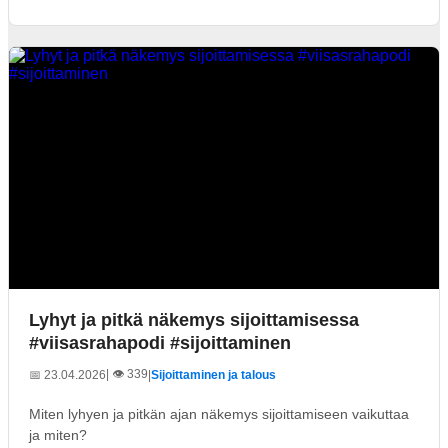
Lyhyt ja pitkä näkemys sijoittamisessa
#viisasrahapodi #sijoittaminen
| 👁️ 339
📅 23.04.2026
|
Sijoittaminen ja talous
Miten lyhyen ja pitkän ajan näkemys sijoittamiseen vaikuttaa
ja miten?