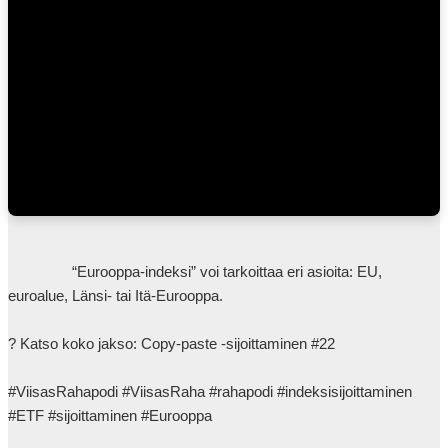
sijoitusmaailman uutisista ja eksklusiivista jäsenmateriaalia •
Näköislehti ja mobiilisovellus – saatavilla App Storessa ja Google
Playssa ? Lue jäsenyydestä: ? osakeliitto.fi/jaseneksi
                “Eurooppa-indeksi” voi tarkoittaa eri asioita: EU, 
euroalue, Länsi- tai Itä-Eurooppa.

? Katso koko jakso: Copy-paste -sijoittaminen #22

#ViisasRahapodi #ViisasRaha #rahapodi #indeksisijoittaminen 
#ETF #sijoittaminen #Eurooppa            