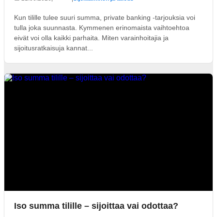
Kun tilille tulee suuri summa, private banking -tarjouksia voi
tulla joka suunnasta. Kymmenen erinomaista vaihtoehtoa
eivät voi olla kaikki parhaita. Miten varainhoitajia ja
sijoitusratkaisuja kannat...
Iso summa tilille – sijoittaa vai odottaa?