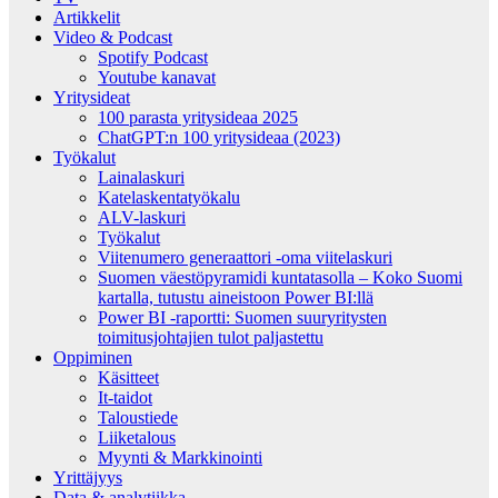
Artikkelit
Video & Podcast
Spotify Podcast
Youtube kanavat
Yritysideat
100 parasta yritysideaa 2025
ChatGPT:n 100 yritysideaa (2023)
Työkalut
Lainalaskuri
Katelaskentatyökalu
ALV-laskuri
Työkalut
Viitenumero generaattori -oma viitelaskuri
Suomen väestöpyramidi kuntatasolla – Koko Suomi
kartalla, tutustu aineistoon Power BI:llä
Power BI -raportti: Suomen suuryritysten
toimitusjohtajien tulot paljastettu
Oppiminen
Käsitteet
It-taidot
Taloustiede
Liiketalous
Myynti & Markkinointi
Yrittäjyys
Data & analytiikka