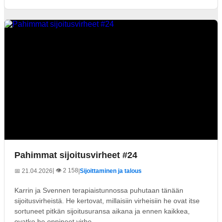
Pahimmat sijoitusvirheet #24
| 👁️ 2 158
📅 21.04.2026
|
Sijoittaminen ja talous
Karrin ja Svennen terapiaistunnossa puhutaan tänään
sijoitusvirheistä. He kertovat, millaisiin virheisiin he ovat itse
sortuneet pitkän sijoitusuransa aikana ja ennen kaikkea,
ovatko he oppineet virhe...