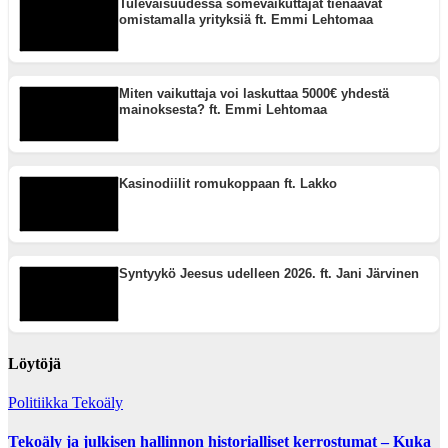
Tulevaisuudessa somevaikuttajat tienaavat
omistamalla yrityksiä ft. Emmi Lehtomaa
Miten vaikuttaja voi laskuttaa 5000€ yhdestä
mainoksesta? ft. Emmi Lehtomaa
Kasinodiilit romukoppaan ft. Lakko
Syntyykö Jeesus udelleen 2026. ft. Jani Järvinen
Löytöjä
Politiikka
Tekoäly
Tekoäly ja julkisen hallinnon historialliset kerrostumat – Kuka