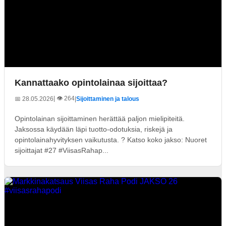
Kannattaako opintolainaa sijoittaa?
| 👁️ 264
📅 28.05.2026
|
Sijoittaminen ja talous
Opintolainan sijoittaminen herättää paljon mielipiteitä.
Jaksossa käydään läpi tuotto-odotuksia, riskejä ja
opintolainahyvityksen vaikutusta. ? Katso koko jakso: Nuoret
sijoittajat #27 #ViisasRahap...