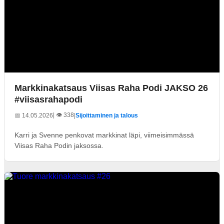
Markkinakatsaus Viisas Raha Podi JAKSO 26
#viisasrahapodi
| 👁️ 338
📅 14.05.2026
|
Sijoittaminen ja talous
Karri ja Svenne penkovat markkinat läpi, viimeisimmässä
Viisas Raha Podin jaksossa.