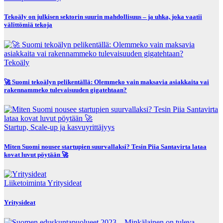
Tekoäly on julkisen sektorin suurin mahdollisuus – ja uhka, joka vaatii
välittömiä tekoja
Tekoäly
🚀 Suomi tekoälyn pelikentällä: Olemmeko vain maksavia asiakkaita vai
rakennammeko tulevaisuuden gigatehtaan?
Startup, Scale-up ja kasvuyrittäjyys
Miten Suomi nousee startupien suurvallaksi? Tesin Piia Santavirta lataa
kovat luvut pöytään 🚀
Liiketoiminta
Yritysideat
Yritysideat