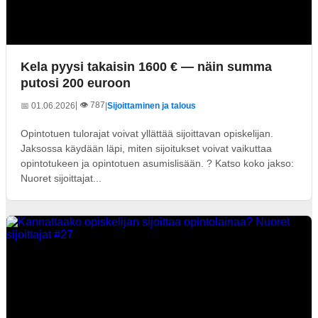
Kela pyysi takaisin 1600 € — näin summa
putosi 200 euroon
| 👁️ 787
📅 01.06.2026
|
Sijoittaminen ja talous
Opintotuen tulorajat voivat yllättää sijoittavan opiskelijan.
Jaksossa käydään läpi, miten sijoitukset voivat vaikuttaa
opintotukeen ja opintotuen asumislisään. ? Katso koko jakso:
Nuoret sijoittajat...