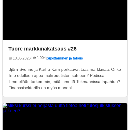
Tuore markkinakatsaus #26
| 👁️ 1 904
📅 13.05.2026
|
Sijoittaminen ja talous
Björn-Svenne ja Karhu-Karri perkaavat taas markkinaa. Onko
ilme edelleen apea makrouutisten suhteen? Podissa
ihmetellään tarkemmin, mitä ihmettä Tokmannissa tapahtuu?
Finanssisektorilla on myös monenl...