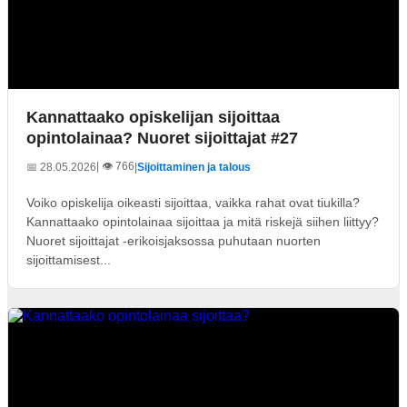
Kannattaako opiskelijan sijoittaa
opintolainaa? Nuoret sijoittajat #27
| 👁️ 766
📅 28.05.2026
|
Sijoittaminen ja talous
Voiko opiskelija oikeasti sijoittaa, vaikka rahat ovat tiukilla?
Kannattaako opintolainaa sijoittaa ja mitä riskejä siihen liittyy?
Nuoret sijoittajat -erikoisjaksossa puhutaan nuorten
sijoittamisest...