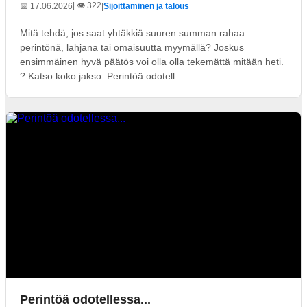
| 👁️ 322
📅 17.06.2026
|
Sijoittaminen ja talous
Mitä tehdä, jos saat yhtäkkiä suuren summan rahaa
perintönä, lahjana tai omaisuutta myymällä? Joskus
ensimmäinen hyvä päätös voi olla olla tekemättä mitään heti.
? Katso koko jakso: Perintöä odotell...
Perintöä odotellessa...