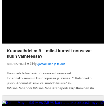
Kuunvaihdeilmiö – miksi kurssit nousevat
kuun vaihteessa?
| 👁️ 336
📅 07.05.2026
|
Sijoittaminen ja talous
Kuunvaihdeilmiössä pörssikurssit nousevat
todennäköisemmin kuun lopussa ja alussa. ? Katso koko
jakso: Anomaliat: riski vai mahdollisuus? #25
#ViisasRahapodi #ViisasRaha #rahapodi #sijoittaminen #a...