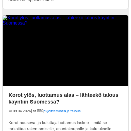
Korot ylös, luottamus alas – lähteekö talous
käyntiin Suomessa?
| 👁️ 550
📅 09.04.2026
|
Sijoittaminen ja talous
Korot nousevat ja kuluttajaluottamus laskee – mitä se
tarkoittaa rakentamiselle, asuntokaupalle ja kulutukselle