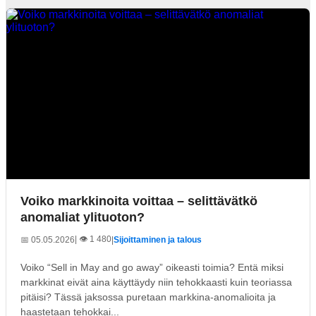
Voiko markkinoita voittaa – selittävätkö
anomaliat ylituoton?
| 👁️ 1 480
📅 05.05.2026
|
Sijoittaminen ja talous
Voiko “Sell in May and go away” oikeasti toimia? Entä miksi
markkinat eivät aina käyttäydy niin tehokkaasti kuin teoriassa
pitäisi? Tässä jaksossa puretaan markkina-anomalioita ja
haastetaan tehokkai...