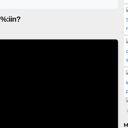
antamaan sijoituspäätöksiä. ? Uusi jakso noin joka toinen viikko ?
kana on ollut myös vieraita — ja lisää on tulossa. ? Podcast on
vat myös: • Viisas Raha -lehti – syvällistä sijoitustietoa,
 %:iin?
töä sijoitusmaailman uutisista ja eksklusiivista jäsenmateriaalia •
oogle Playssa ? Lue jäsenyydestä: ? osakeliitto.fi/jaseneksi
M