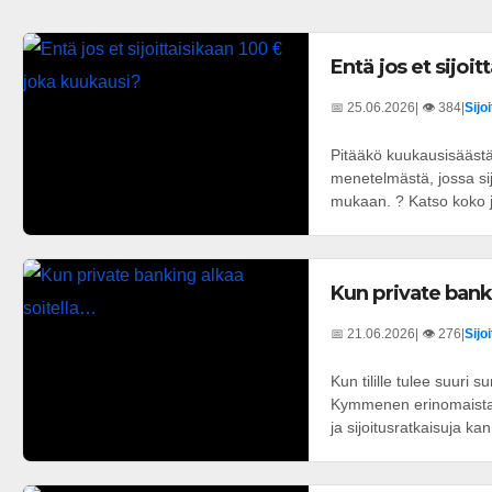
Entä jos et sijoi
📅 25.06.2026
| 👁️ 384
|
Sijo
Pitääkö kuukausisäästä
menetelmästä, jossa s
mukaan. ? Katso koko ja
Kun private bank
📅 21.06.2026
| 👁️ 276
|
Sijo
Kun tilille tulee suuri 
Kymmenen erinomaista va
ja sijoitusratkaisuja kan