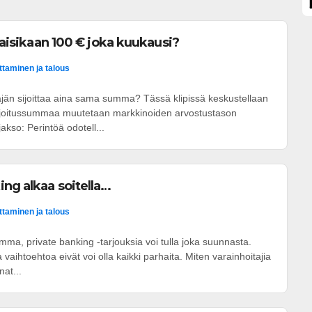
ttaisikaan 100 € joka kuukausi?
ittaminen ja talous
jän sijoittaa aina sama summa? Tässä klipissä keskustellaan
ijoitussummaa muutetaan markkinoiden arvostustason
kso: Perintöä odotell...
ing alkaa soitella…
ittaminen ja talous
summa, private banking -tarjouksia voi tulla joka suunnasta.
ihtoehtoa eivät voi olla kaikki parhaita. Miten varainhoitajia
nat...