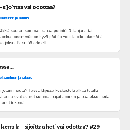
– sijoittaa vai odottaa?
ittaminen ja talous
htäkkiä suuren summan rahaa perintönä, lahjana tai
oskus ensimmäinen hyvä päätös voi olla olla tekemättä
o jakso: Perintöä odotell...
ssa...
joittaminen ja talous
i jotain muuta? Tässä klipissä keskustelu alkaa tutulla
Aiheena ovat suuret summat, sijoittaminen ja päätökset, joita
utunut tekemä...
erralla – sijoittaa heti vai odottaa? #29