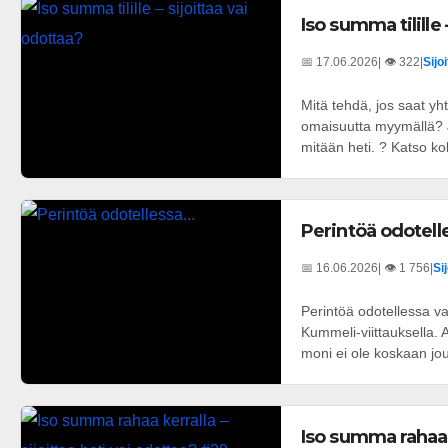
Iso summa tilille 
📅 17.06.2026
| 👁️ 322
|
Sijo
Mitä tehdä, jos saat y
omaisuutta myymällä? J
mitään heti. ? Katso kok
Perintöä odotelle
📅 16.06.2026
| 👁️ 1 756
|
Si
Perintöä odotellessa va
Kummeli-viittauksella. 
moni ei ole koskaan jo
Iso summa rahaa k