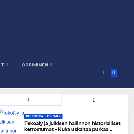
UT
OPPIMINEN
POLITIIKKA
TEKOÄLY
Tekoäly ja julkisen hallinnon historialliset
kerrostumat – Kuka uskaltaa purkaa