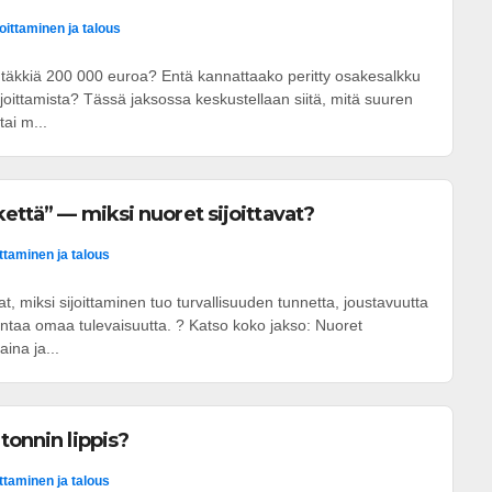
joittaminen ja talous
t yhtäkkiä 200 000 euroa? Entä kannattaako peritty osakesalkku
ijoittamista? Tässä jaksossa keskustellaan siitä, mitä suuren
ai m...
kettä” — miksi nuoret sijoittavat?
ittaminen ja talous
vat, miksi sijoittaminen tuo turvallisuuden tunnetta, joustavuutta
ntaa omaa tulevaisuutta. ? Katso koko jakso: Nuoret
aina ja...
tonnin lippis?
ittaminen ja talous