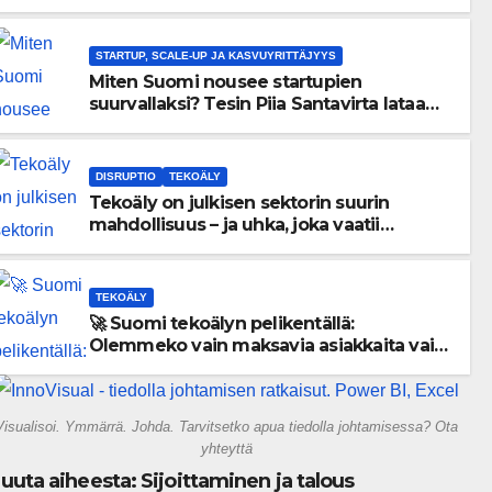
menneisyyden painolastin?
STARTUP, SCALE-UP JA KASVUYRITTÄJYYS
Miten Suomi nousee startupien
suurvallaksi? Tesin Piia Santavirta lataa
kovat luvut pöytään 🚀
DISRUPTIO
TEKOÄLY
Tekoäly on julkisen sektorin suurin
mahdollisuus – ja uhka, joka vaatii
välittömiä tekoja
TEKOÄLY
🚀 Suomi tekoälyn pelikentällä:
Olemmeko vain maksavia asiakkaita vai
rakennammeko tulevaisuuden
gigatehtaan?
Visualisoi. Ymmärrä. Johda. Tarvitsetko apua tiedolla johtamisessa? Ota
yhteyttä
uuta aiheesta: Sijoittaminen ja talous