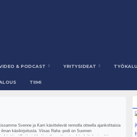
VIDEO & PODCAST
YRITYSIDEAT
TYÖKAL
ALOUS
TIIMI
ssamme Svenne ja Karri käsittelevät rennolla otteella ajankohtaisia
 – ilman käsikirjoitusta. Viisas Raha -podi on Suomen
äytännöllisiä vinkkejä, jotka auttavat sekä aloittelevia että