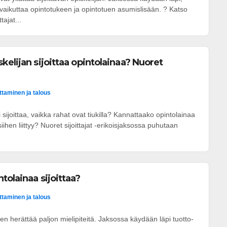
t vaikuttaa opintotukeen ja opintotuen asumislisään. ? Katso
tajat...
kelijan sijoittaa opintolainaa? Nuoret
ittaminen ja talous
i sijoittaa, vaikka rahat ovat tiukilla? Kannattaako opintolainaa
 siihen liittyy? Nuoret sijoittajat -erikoisjaksossa puhutaan
tolainaa sijoittaa?
ittaminen ja talous
nen herättää paljon mielipiteitä. Jaksossa käydään läpi tuotto-