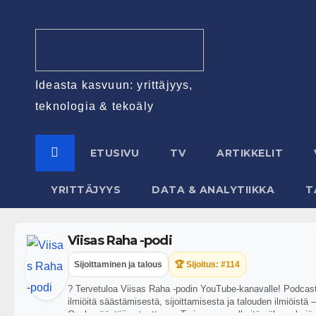
Ideasta kasvuun: yrittäjyys,
teknologia & tekoäly
ETUSIVU
TV
ARTIKKELIT
YRITTÄJYYS
DATA & ANALYTIIKKA
T
Viisas Raha -podi
Sijoittaminen ja talous
🏆 Sijoitus: #114
? Tervetuloa Viisas Raha -podin YouTube-kanavalle! Podcasti
ilmiöitä säästämisestä, sijoittamisesta ja talouden ilmiöistä
Osakesäästäjien tuottama. Tarjoamme selkeitä näkemyksiä ja k