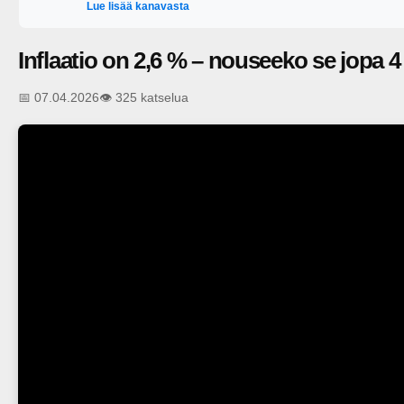
Lue lisää kanavasta
kokeneita sijoittajia ymmärtämään talouden perusteita ja par
Liity mukaan kuulemaan näkemyksiä ja oppimaan uutta! ?? Mu
osa Suomen Osakesäästäjien Viisas Raha -mediaa, johon kuulu
Inflaatio on 2,6 % – nouseeko se jopa 4
Osakesäästäjien jäsenetu • viisasraha.fi – ajankohtaista sisäl
Näköislehti ja mobiilisovellus – saatavilla App Storessa ja G
📅 07.04.2026
👁️ 325 katselua