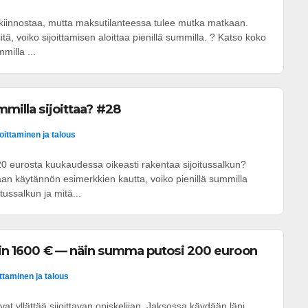
 kiinnostaa, mutta maksutilanteessa tulee mutka matkaan.
tä, voiko sijoittamisen aloittaa pienillä summilla. ? Katso koko
milla ...
mmilla sijoittaa? #28
joittaminen ja talous
20 eurosta kuukaudessa oikeasti rakentaa sijoitussalkun?
an käytännön esimerkkien kautta, voiko pienillä summilla
tussalkun ja mitä...
sin 1600 € — näin summa putosi 200 euroon
ittaminen ja talous
vat yllättää sijoittavan opiskelijan. Jaksossa käydään läpi,