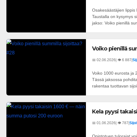
Osakesäästäjien lippis
Taustalla on kysymys sii
jakso: Voiko pienillä sum
Voiko pienillä su
📅 02.06.2026
| 👁️ 6 887
|
Si
Voiko 1000 eurosta ja 
Tässä jaksossa pohdita
rakentaa tuottavan sijoi
Kela pyysi takai
📅 01.06.2026
| 👁️ 787
|
Sijo
Opintotuen tulorajat voi