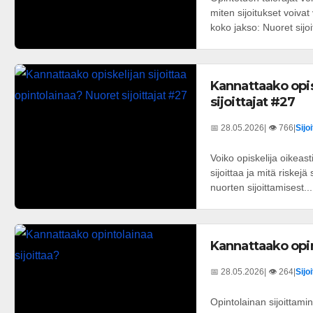
miten sijoitukset voiva
koko jakso: Nuoret sijoit
Kannattaako opis
sijoittajat #27
📅 28.05.2026
| 👁️ 766
|
Sijo
Voiko opiskelija oikeast
sijoittaa ja mitä riskejä
nuorten sijoittamisest...
Kannattaako opin
📅 28.05.2026
| 👁️ 264
|
Sijo
Opintolainan sijoittami