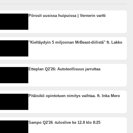
Pörssit uusissa huipuissa | Vernerin vartti
"Kieltäydyin 5 miljoonan MrBeast-diilistä" ft. Lakko
Etteplan Q2'26: Autoteollisuus jarruttaa
Pitäisikö opintotuen nimitys vaihtaa. ft. Inka Mero
Sampo Q2'26 -tuloslive ke 12.8 klo 8:25