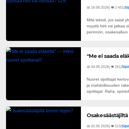
📅 16.06.2026
| 👁️ 2 451
|
Si
Mitä tekisit, jos saisi
myydä heti vai jatkaa s
perinnön, osakesalkun t
“Me ei saada elä
📅 04.06.2026
| 👁️ 261
|
Sijo
Nuoret sijoittajat kerto
ja mahdollisuuden rake
sijoittajat: Raha, opintol
Osakesäästäjiltä 
📅 02.06.2026
| 👁️ 515
|
Sijo