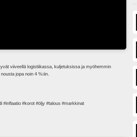
nousta jopa noin 4 %:iin.

laatio #korot #öljy #talous #markkinat            