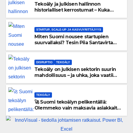
Tekoäly ja julkisen hallinnon
historialliset kerrostumat – Kuka
uskaltaa purkaa menneisyyden
painolastin?
STARTUP, SCALE-UP JA KASVUYRITTÄJYYS
Miten Suomi nousee startupien
suurvallaksi? Tesin Piia Santavirta
lataa kovat luvut pöytään 🚀
DISRUPTIO
TEKOÄLY
Tekoäly on julkisen sektorin suurin
mahdollisuus – ja uhka, joka vaatii
välittömiä tekoja
TEKOÄLY
🚀 Suomi tekoälyn pelikentällä:
Olemmeko vain maksavia asiakkaita
vai rakennammeko tulevaisuuden
gigatehtaan?