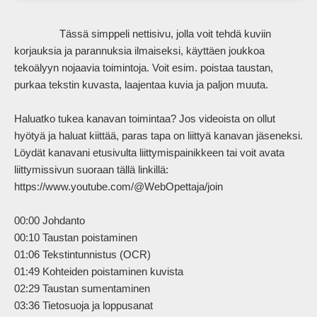
                Tässä simppeli nettisivu, jolla voit tehdä kuviin 
korjauksia ja parannuksia ilmaiseksi, käyttäen joukkoa 
tekoälyyn nojaavia toimintoja. Voit esim. poistaa taustan, 
purkaa tekstin kuvasta, laajentaa kuvia ja paljon muuta.

Haluatko tukea kanavan toimintaa? Jos videoista on ollut 
hyötyä ja haluat kiittää, paras tapa on liittyä kanavan jäseneksi. 
Löydät kanavani etusivulta liittymispainikkeen tai voit avata 
liittymissivun suoraan tällä linkillä:

https://www.youtube.com/@WebOpettaja/join

00:00 Johdanto

00:10 Taustan poistaminen

01:06 Tekstintunnistus (OCR)

01:49 Kohteiden poistaminen kuvista

02:29 Taustan sumentaminen

03:36 Tietosuoja ja loppusanat            