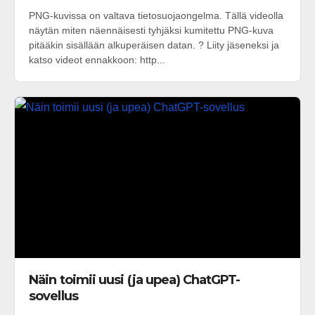
PNG-kuvissa on valtava tietosuojaongelma. Tällä videolla
näytän miten näennäisesti tyhjäksi kumitettu PNG-kuva
pitääkin sisällään alkuperäisen datan. ? Liity jäseneksi ja
katso videot ennakkoon: http...
Näin toimii uusi (ja upea) ChatGPT-
sovellus