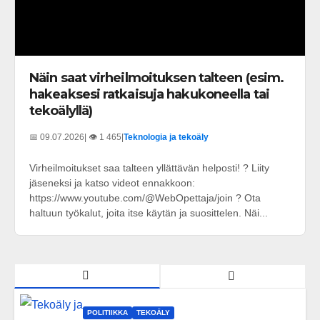
Näin saat virheilmoituksen talteen (esim.
hakeaksesi ratkaisuja hakukoneella tai
tekoälyllä)
📅 09.07.2026
| 👁️ 1 465
|
Teknologia ja tekoäly
Virheilmoitukset saa talteen yllättävän helposti! ? Liity
jäseneksi ja katso videot ennakkoon:
https://www.youtube.com/@WebOpettaja/join ? Ota
haltuun työkalut, joita itse käytän ja suosittelen. Näi...
POLITIIKKA
TEKOÄLY