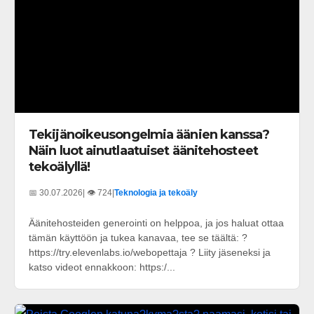
Tekijänoikeusongelmia äänien kanssa?
Näin luot ainutlaatuiset äänitehosteet
tekoälyllä!
📅 30.07.2026
| 👁️ 724
|
Teknologia ja tekoäly
Äänitehosteiden generointi on helppoa, ja jos haluat ottaa
tämän käyttöön ja tukea kanavaa, tee se täältä: ?
https://try.elevenlabs.io/webopettaja ? Liity jäseneksi ja
katso videot ennakkoon: https:/...