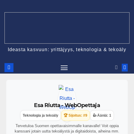
Ideasta kasvuun: yrittäjyys, teknologia & tekoäly
Esa Riutta - WebOpettaja
Teknologia ja tekoäly
🏆 Sijoitus: #9
👍 Ääniä: 1
Tervetuloa Suomen opettavaisimmalle kanavalle! Voit oppia
kanssani jotain uutta tekoälystä ja digitaidoista, aiheina mm.