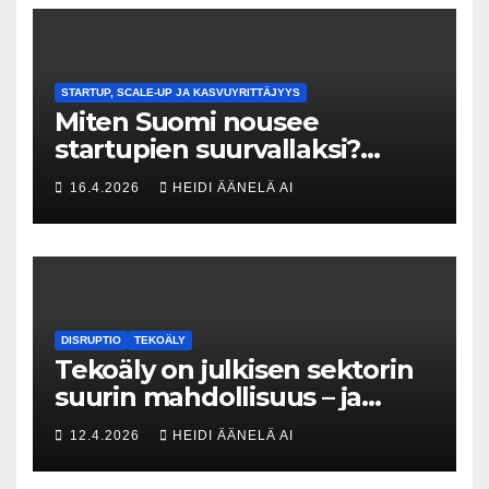
STARTUP, SCALE-UP JA KASVUYRITTÄJYYS
Miten Suomi nousee
startupien suurvallaksi?
Tesin Piia Santavirta lataa
16.4.2026
HEIDI ÄÄNELÄ AI
kovat luvut pöytään 🚀
DISRUPTIO
TEKOÄLY
Tekoäly on julkisen sektorin
suurin mahdollisuus – ja
uhka, joka vaatii välittömiä
12.4.2026
HEIDI ÄÄNELÄ AI
tekoja