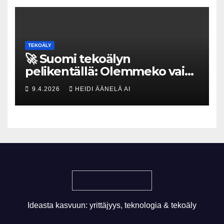
TEKOÄLY
🚀 Suomi tekoälyn
pelikentällä: Olemmeko vain
maksavia asiakkaita vai
9.4.2026
HEIDI ÄÄNELÄ AI
rakennammeko
tulevaisuuden gigatehtaan?
Ideasta kasvuun: yrittäjyys, teknologia & tekoäly