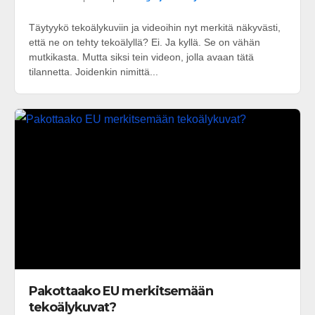
Täytyykö tekoälykuviin ja videoihin nyt merkitä näkyvästi,
että ne on tehty tekoälyllä? Ei. Ja kyllä. Se on vähän
mutkikasta. Mutta siksi tein videon, jolla avaan tätä
tilannetta. Joidenkin nimittä...
Pakottaako EU merkitsemään
tekoälykuvat?