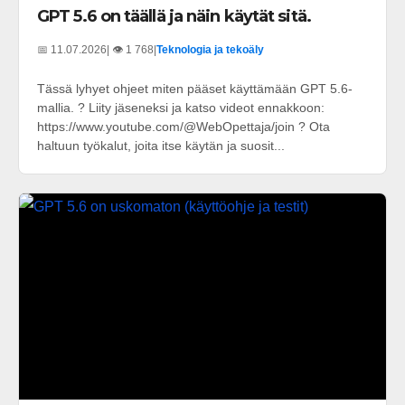
GPT 5.6 on täällä ja näin käytät sitä.
📅 11.07.2026
| 👁️ 1 768
|
Teknologia ja tekoäly
Tässä lyhyet ohjeet miten pääset käyttämään GPT 5.6-
mallia. ? Liity jäseneksi ja katso videot ennakkoon:
https://www.youtube.com/@WebOpettaja/join ? Ota
haltuun työkalut, joita itse käytän ja suosit...