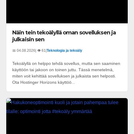
Näin tein tekoälyllä oman sovelluksen ja
julkaisin sen
📅 04.08.2026
| 👁️ 61
|
Teknologia ja tekoäly
Tekoälyllä on helppo tehdä sovellus, mutta sen saaminen
käyttöön tai jakoon on toinen juttu. Tässä menetelmä,
miten voit kehittää sovelluksen ja julkaista sen helposti.
Ota Hostinger Horizons käyttöö...