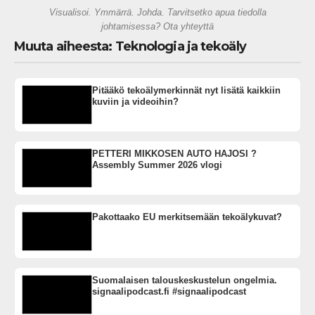
Visualisoi. Ymmärrä. Johda. Tarvitsetko apua tiedolla
johtamisessa? Ota yhteyttä
Muuta aiheesta: Teknologia ja tekoäly
Pitääkö tekoälymerkinnät nyt lisätä kaikkiin
kuviin ja videoihin?
PETTERI MIKKOSEN AUTO HAJOSI ?
Assembly Summer 2026 vlogi
Pakottaako EU merkitsemään tekoälykuvat?
Suomalaisen talouskeskustelun ongelmia.
signaalipodcast.fi #signaalipodcast