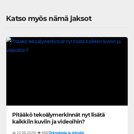
Katso myös nämä jaksot
Pitääkö tekoälymerkinnät nyt lisätä
kaikkiin kuviin ja videoihin?
📅 10.08.2026
| 👁️ 688
|
Teknologia ja tekoäly