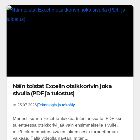
Näin toistat Excelin otsikkorivin joka
sivulla (PDF ja tulostus)
📅 25.07.2026
|
Teknologia ja tekoäly
Monesti suurta Excel-taulukkoa tulostaessa tai PDF:ksi
tallentaessa otsikkorivi jää vain ensimmäiselle sivulle,
mikä tekee muiden sivujen lukemisesta tarpeettoman
vaikeaa. Tällä videolla näytän, miten...