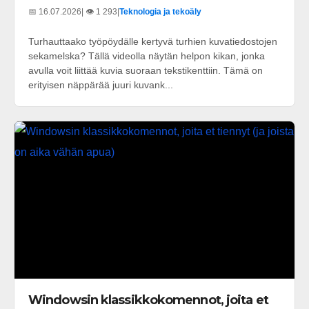
📅 16.07.2026
| 👁️ 1 293
|
Teknologia ja tekoäly
Turhauttaako työpöydälle kertyvä turhien kuvatiedostojen
sekamelska? Tällä videolla näytän helpon kikan, jonka
avulla voit liittää kuvia suoraan tekstikenttiin. Tämä on
erityisen näppärää juuri kuvank...
Windowsin klassikkokomennot, joita et