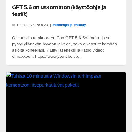
GPT 5.6 on uskomaton (käyttöohje ja
testit)
📅 10.07.2026
| 👁️ 8 231
|
Teknologia ja tekoäly
Otin testiin uunituoreen ChatGPT 5.6 Sol-mallin ja se
pystyi yllättävän hyvään jälkeen, sekä oikeasti tekemään
asioita koneellasi. ? Liity jäseneksi ja katso videot
ennakkoon: https://www.youtube.co...