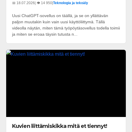
📅 18.07.2026
| 👁️ 14 950
|
Teknologia ja tekoäly
Uusi ChatGPT-sovellus on täällä, ja se on yllättävän
paljon muutakin kuin vain uusi käyttöliittymä. Tällä
videolla näytän, miten tämä työpöytäsovellus todella toimii
ja miten se eroaa täysin tutusta n...
Kuvien liittämiskikka mitä et tiennyt!