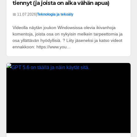
tiennyt (ja joista on aika vähän apua)
📅 11.07.2026
|
Teknologia ja tekoäly
Videolla näytän joukon Windowsissa olevia ikivanhoja
komentoja, joista osa on nykyisin melkein tarpeettomia ja
osa yllättävän hyödyllisiä. ? Liity jäseneksi ja katso videot
ennakkoon: https://www.you...