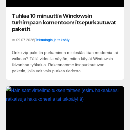
Tuhlaa 10 minuuttia Windowsin
turhimpaan komentoon: itsepurkautuvat
paketit
📅 09.07.2026
|
Teknologia ja tekoäly
Onko zip-paketin purkaminen mielestäsi liian modernia tai
vaikeaa? Tällä videolla näytän, miten käytät Windowsin
ikivanhaa työkalua. Rakennamme itsepurkautuvan
paketin, jolla voit vain purkaa tiedosto...