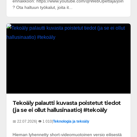
ennakkoon: https://www.youtube.com/@WebOpettaja/join
? Ota haltuun työkalut, joita it...
Tekoäly palautti kuvasta poistetut tiedot
(ja se ei ollut hallusinaatio) #tekoäly
📅 22.07.2026
| 👁️ 1 010
|
Teknologia ja tekoäly
Hieman lyhennetty short-videomuotoinen versio eilisestä