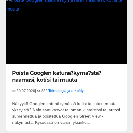
Poista Googlen katuna?kyma?sta?
naamasi, kotisi tai muuta
📅 30.07.2026
| 👁️ 882
|
Teknologia ja tekoäly
Näkyykö Googlen katunäkymässä kotisi tai jotain muuta
yksityistä? Näin saat kasvot tai oman kiinteistösi tai autosi
sumennettua ja poistettua Googlen Street View -
näkymästä. Kyseessä on varsin yksinke...