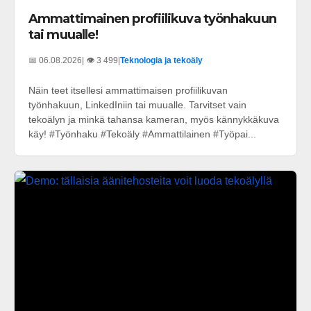
Ammattimainen profiilikuva työnhakuun
tai muualle!
📅 06.08.2026
| 👁️ 3 499
|
Teknologia ja tekoäly
Näin teet itsellesi ammattimaisen profiilikuvan
työnhakuun, LinkedIniin tai muualle. Tarvitset vain
tekoälyn ja minkä tahansa kameran, myös kännykkäkuva
käy! #Työnhaku #Tekoäly #Ammattilainen #Työpai...