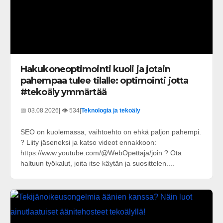
Hakukoneoptimointi kuoli ja jotain
pahempaa tulee tilalle: optimointi jotta
#tekoäly ymmärtää
📅 03.08.2026
| 👁️ 534
|
Teknologia ja tekoäly
SEO on kuolemassa, vaihtoehto on ehkä paljon pahempi.
? Liity jäseneksi ja katso videot ennakkoon:
https://www.youtube.com/@WebOpettaja/join ? Ota
haltuun työkalut, joita itse käytän ja suosittelen....