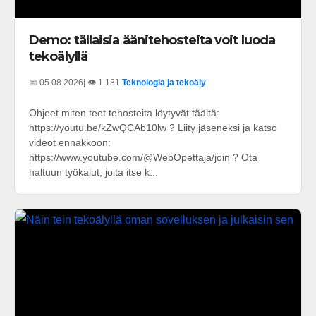
Demo: tällaisia äänitehosteita voit luoda
tekoälyllä
📅 05.08.2026
| 👁️ 1 181
|
Teknologia ja tekoäly
Ohjeet miten teet tehosteita löytyvät täältä:
https://youtu.be/kZwQCAb10lw ? Liity jäseneksi ja katso
videot ennakkoon:
https://www.youtube.com/@WebOpettaja/join ? Ota
haltuun työkalut, joita itse k...