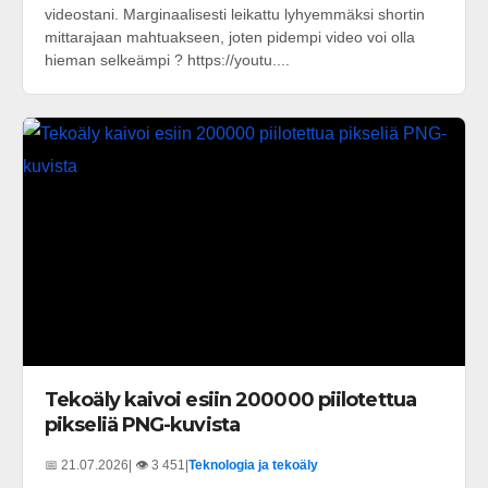
videostani. Marginaalisesti leikattu lyhyemmäksi shortin
mittarajaan mahtuakseen, joten pidempi video voi olla
hieman selkeämpi ? https://youtu....
Tekoäly kaivoi esiin 200000 piilotettua
pikseliä PNG-kuvista
📅 21.07.2026
| 👁️ 3 451
|
Teknologia ja tekoäly