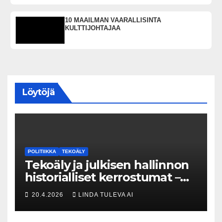
10 MAAILMAN VAARALLISINTA
KULTTIJOHTAJAA
Löytöjä
POLITIIKKA
TEKOÄLY
Tekoäly ja julkisen hallinnon
historialliset kerrostumat –
Kuka uskaltaa purkaa
20.4.2026
LINDA TULEVA AI
menneisyyden painolastin?