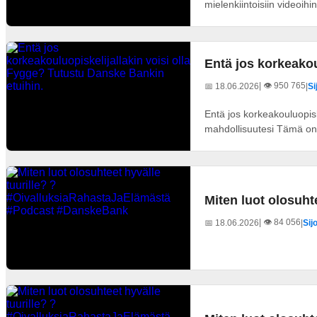
mielenkiintoisiin videoih
Entä jos korkeakou
| 👁️ 950 765
📅 18.06.2026
|
Si
Entä jos korkeakouluopisk
mahdollisuutesi Tämä on
Miten luot olosuh
| 👁️ 84 056
📅 18.06.2026
|
Sij