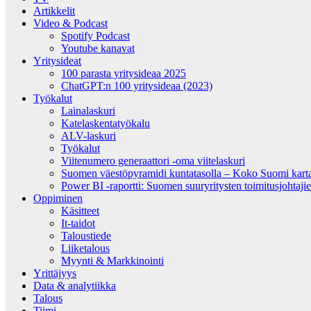
Artikkelit
Video & Podcast
Spotify Podcast
Youtube kanavat
Yritysideat
100 parasta yritysideaa 2025
ChatGPT:n 100 yritysideaa (2023)
Työkalut
Lainalaskuri
Katelaskentatyökalu
ALV-laskuri
Työkalut
Viitenumero generaattori -oma viitelaskuri
Suomen väestöpyramidi kuntatasolla – Koko Suomi kartall
Power BI -raportti: Suomen suuryritysten toimitusjohtajien
Oppiminen
Käsitteet
It-taidot
Taloustiede
Liiketalous
Myynti & Markkinointi
Yrittäjyys
Data & analytiikka
Talous
Tiimi