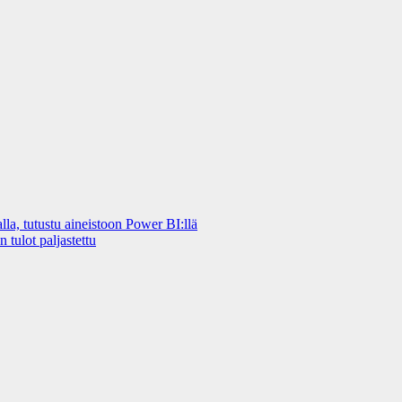
a, tutustu aineistoon Power BI:llä
 tulot paljastettu