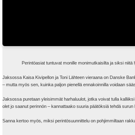
                Perintöasiat tuntuvat monille monimutkaisilta ja siksi niitä lykätään. Tiedätkö mitä omaisuudellesi oikeasti tapahtuu, jos et tee mitään? 

Jaksossa Kaisa Kivipellon ja Toni Lähteen vieraana on Danske Bankin
– mutta myös sen, kuinka paljon pienellä ennakoinnilla voidaan sääs
Jaksossa puretaan yleisimmät harhaluulot, jotka voivat tulla kalliiksi
olet jo saanut perinnön – kannattaako suuria päätöksiä tehdä surun k
Sanna kertoo myös, miksi perintösuunnittelu on pohjimmiltaan rakkaude