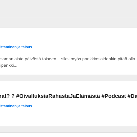
oittaminen ja talous
 samanlaista päivästä toiseen – siksi myös pankkiasioidenkin pitää olla ho
ipankki,...
 omat? ? #OivalluksiaRahastaJaElämästä #Podcast #
oittaminen ja talous