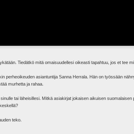
 perheoikeuden asiantuntija Sanna Herrala. Hän on työssään nähnyt, m
tää murhetta ja rahaa. 

 sinulle tai läheisillesi. Mitkä asiakirjat jokaisen aikuisen suomalaisen
eskellä? 

n teko.            