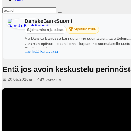
DanskeBankSuomi
🏆 Sijoitus: #106
Sijoittaminen ja talous
Me Danske Bankissa kannustamme suomalaisia tavoittelemaan vau
varsinkin epävarmoina aikoina. Tarjoamme suomalaisille uusia 
Oivalla mahdollisuutesi
Lue lisää kanavasta
Entä jos avoin keskustelu perinnöstä
📅 20.05.2026
👁️ 1 947 katselua