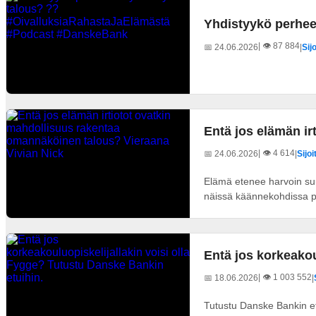
Yhdistyykö perhe
| 👁️ 87 884
📅 24.06.2026
|
Sij
Entä jos elämän i
| 👁️ 4 614
📅 24.06.2026
|
Sijo
Elämä etenee harvoin suu
näissä käännekohdissa pi
Entä jos korkeakou
| 👁️ 1 003 552
📅 18.06.2026
|
Tutustu Danske Bankin et