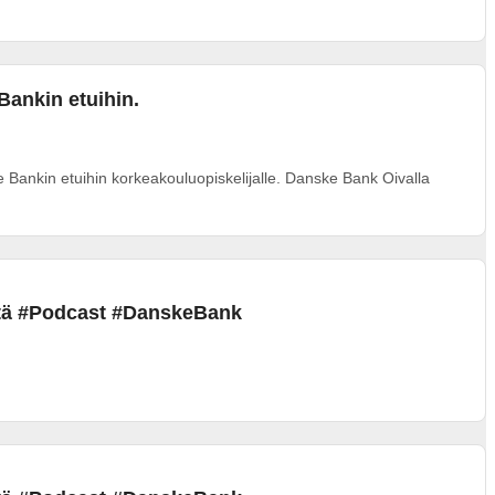
Bankin etuihin.
e Bankin etuihin korkeakouluopiskelijalle. Danske Bank Oivalla
ästä #Podcast #DanskeBank