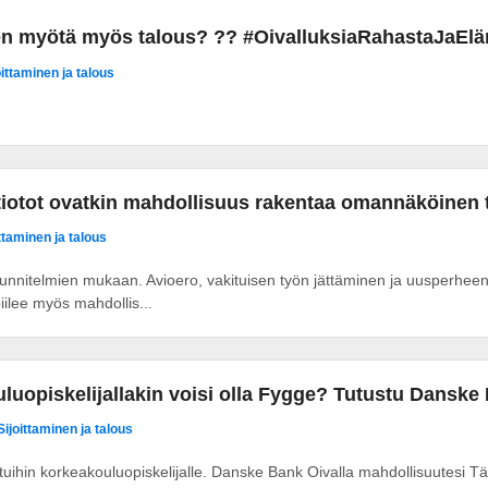
en myötä myös talous? ?? #OivalluksiaRahastaJaE
oittaminen ja talous
rtiotot ovatkin mahdollisuus rakentaa omannäköinen 
ittaminen ja talous
nnitelmien mukaan. Avioero, vakituisen työn jättäminen ja uusperheen 
ilee myös mahdollis...
luopiskelijallakin voisi olla Fygge? Tutustu Danske 
Sijoittaminen ja talous
uihin korkeakouluopiskelijalle. Danske Bank Oivalla mahdollisuutesi