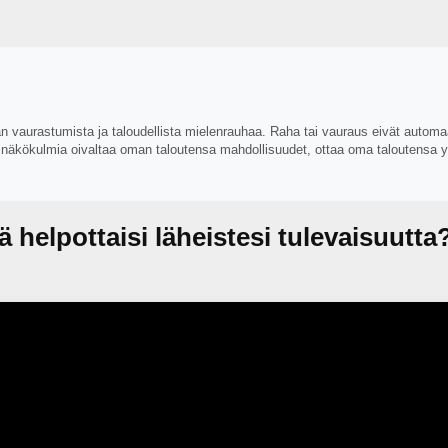
rastumista ja taloudellista mielenrauhaa. Raha tai vauraus eivät automaatti
näkökulmia oivaltaa oman taloutensa mahdollisuudet, ottaa oma taloutensa yh
 helpottaisi läheistesi tulevaisuutt