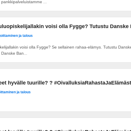
in pankkipalveluistamme ...
luopiskelijallakin voisi olla Fygge? Tutustu Danske 
joittaminen ja talous
elijallakin voisi olla Fygge? Se sellainen rahaa-elämys. Tutustu Dansk
 Danske Ban...
teet hyvälle tuurille? ? #OivalluksiaRahastaJaEläm
oittaminen ja talous