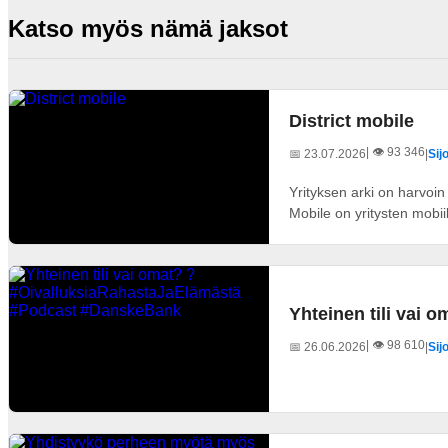
Katso myös nämä jaksot
District mobile
| 👁️ 93 346
📅 23.07.2026
|
Sij
Yrityksen arki on harvoin
Mobile on yritysten mobiil
Yhteinen tili vai
| 👁️ 98 610
📅 26.06.2026
|
Sij