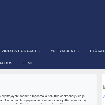
VIDEO & PODCAST
YRITYSIDEAT
TYÖKA
ALOUS
TIIMI
aa sijoittajayhteisöämme tarjoamalla palkittua osakeanalyysia ja
. Disclaimer: Arvopapereihin ja rahastoihin sijoittamiseen liittyy
ikkansapitävyydestä taikka mistään menetyksistä tai muista