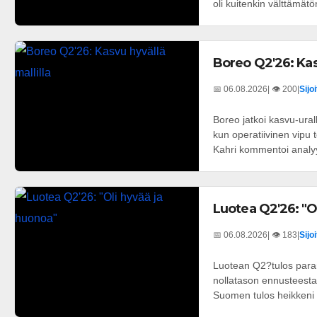
oli kuitenkin välttämätön
Boreo Q2'26: Kasv
📅 06.08.2026
| 👁️ 200
|
Sijo
Boreo jatkoi kasvu-ural
kun operatiivinen vipu
Kahri kommentoi analyyt
Luotea Q2'26: "O
📅 06.08.2026
| 👁️ 183
|
Sijo
Luotean Q2?tulos parani
nollatason ennusteesta
Suomen tulos heikkeni o