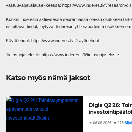
vastuuvapauslausekkeessa: https://www.inderes.fi/fi/research-disc
Kunkin Inderesin aktiivisessa seurannassa olevan osakkeen tarkem
esitettävät tiedot, löytyvät Inderesin yhtiöraporteista osakkeen omilt
Käyttöehdot: https://www.inderes.fi/fi/kayttoehdot 

Tietosuojaseloste: https://www.inderes.fi/fi/tietosuojaseloste           
Katso myös nämä jaksot
Digia Q2'26: To
investointipäätö
📅 06.08.2026
| 👁️ 275
|
Sijo