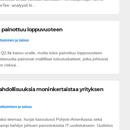
Tee -analyysit lö...
s painottuu loppuvuoteen
ittaminen ja talous
i Q2:lla kasvu-uralle, mutta tulos painottuu loppuvuoteen.
tavuutta painoivat maltilliset tuloutuskatteet, jotka johtuivat
 riskiva...
ahdollisuuksia moninkertaistaa yrityksen
joittaminen ja talous
 kaksi teemaa: hurjat kasvuluvut Pohjois-Amerikassa sekä
mpi kehitys johtuen panostuksista IT-uudistukseen. Uudistus