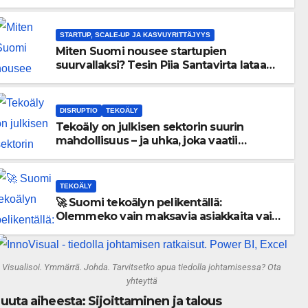
menneisyyden painolastin?
STARTUP, SCALE-UP JA KASVUYRITTÄJYYS
Miten Suomi nousee startupien
suurvallaksi? Tesin Piia Santavirta lataa
kovat luvut pöytään 🚀
DISRUPTIO
TEKOÄLY
Tekoäly on julkisen sektorin suurin
mahdollisuus – ja uhka, joka vaatii
välittömiä tekoja
TEKOÄLY
🚀 Suomi tekoälyn pelikentällä:
Olemmeko vain maksavia asiakkaita vai
rakennammeko tulevaisuuden
gigatehtaan?
Visualisoi. Ymmärrä. Johda. Tarvitsetko apua tiedolla johtamisessa? Ota
yhteyttä
uuta aiheesta: Sijoittaminen ja talous