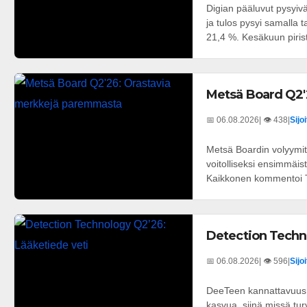
Digian pääluvut pysyivä
ja tulos pysyi samalla t
21,4 %. Kesäkuun pirist
Metsä Board Q2'
📅 06.08.2026
| 👁️ 438
|
Sijo
Metsä Boardin volyymit 
voitolliseksi ensimmäis
Kaikkonen kommentoi T
Detection Techn
📅 06.08.2026
| 👁️ 596
|
Sijo
DeeTeen kannattavuus k
kasvua, siinä missä tu