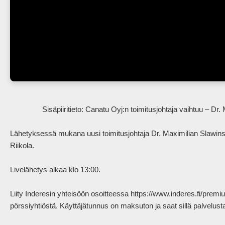
                Sisäpiiritieto: Canatu Oyj:n toimitusjohtaja vaihtuu – Dr. Maximilian Slawinski nimitetty Juha Kokkosen seuraajaksi.

Lähetyksessä mukana uusi toimitusjohtaja Dr. Maximilian Slawinski
Riikola.

Livelähetys alkaa klo 13:00.

Liity Inderesin yhteisöön osoitteessa https://www.inderes.fi/pre
pörssiyhtiöstä. Käyttäjätunnus on maksuton ja saat sillä palvelus