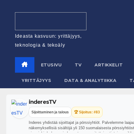
Ideasta kasvuun: yrittäjyys,
teknologia & tekoäly
ETUSIVU
TV
ARTIKKELIT
YRITTÄJYYS
DATA & ANALYTIIKKA
T
inderesTV
Sijoittaminen ja talous
🏆 Sijoitus: #83
Inderes yhdistää sijoittajat ja pörssiyhtiöt. Palvelemme laaj
näkemyksellisiä sisältöjä yli 150 suomalaisesta pörssiyhtiöstä
aina riski. Inderes ei ole vastuussa esitettyjen tietojen pa