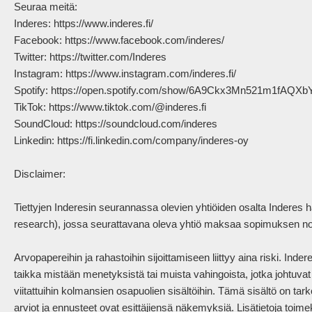
Seuraa meitä:

Inderes: https://www.inderes.fi/ 

Facebook: https://www.facebook.com/inderes/

Twitter: https://twitter.com/Inderes

Instagram: https://www.instagram.com/inderes.fi/

Spotify: https://open.spotify.com/show/6A9Ckx3Mn521m1fAQXb
TikTok: https://www.tiktok.com/@inderes.fi

SoundCloud: https://soundcloud.com/inderes

Linkedin: https://fi.linkedin.com/company/inderes-oy

Disclaimer:

Tiettyjen Inderesin seurannassa olevien yhtiöiden osalta Inderes 
research), jossa seurattavana oleva yhtiö maksaa sopimuksen nojal
Arvopapereihin ja rahastoihin sijoittamiseen liittyy aina riski. Ind
taikka mistään menetyksistä tai muista vahingoista, jotka johtuvat sii
viitattuihin kolmansien osapuolien sisältöihin. Tämä sisältö on tarko
arviot ja ennusteet ovat esittäjiensä näkemyksiä. Lisätietoja toimek