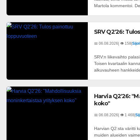
Martola kommentoi. Dee
SRV Q2'26: Tulo
📅 06.08.2026
| 👁️ 158
|
Sijo
SRV:n liikevaihto palas
Toisen kvartaalin kannat
alkuvauheen hankkeiden
Harvia Q2'26: "M
koko"
📅 06.08.2026
| 👁️ 1 468
|
Si
Harvian Q2:sta väritti
muiden alueiden vaimea