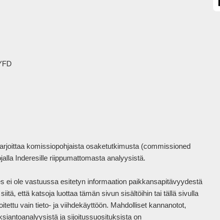
YFD

harjoittaa komissiopohjaista osaketutkimusta (commissioned 
la Inderesille riippumattomasta analyysistä.

eres ei ole vastuussa esitetyn informaation paikkansapitävyydestä 
tä, että katsoja luottaa tämän sivun sisältöihin tai tällä sivulla 
itettu vain tieto- ja viihdekäyttöön. Mahdolliset kannanotot, 
siantoanalyysistä ja sijoitussuosituksista on 