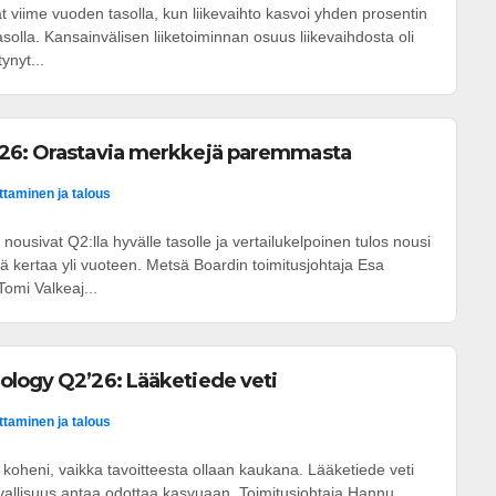
t viime vuoden tasolla, kun liikevaihto kasvoi yhden prosentin
asolla. Kansainvälisen liiketoiminnan osuus liikevaihdosta oli
ynyt...
26: Orastavia merkkejä paremmasta
ittaminen ja talous
nousivat Q2:lla hyvälle tasolle ja vertailukelpoinen tulos nousi
tä kertaa yli vuoteen. Metsä Boardin toimitusjohtaja Esa
omi Valkeaj...
ology Q2’26: Lääketiede veti
ittaminen ja talous
oheni, vaikka tavoitteesta ollaan kaukana. Lääketiede veti
rvallisuus antaa odottaa kasvuaan. Toimitusjohtaja Hannu