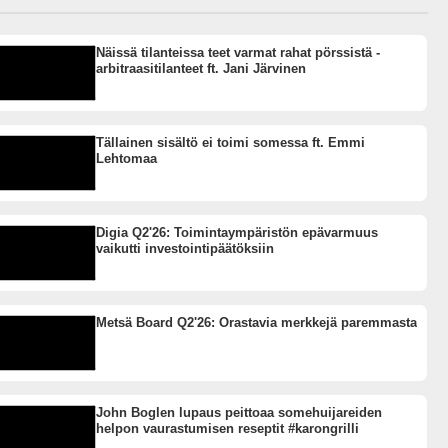
Näissä tilanteissa teet varmat rahat pörssistä -
arbitraasitilanteet ft. Jani Järvinen
Tällainen sisältö ei toimi somessa ft. Emmi
Lehtomaa
Digia Q2'26: Toimintaympäristön epävarmuus
vaikutti investointipäätöksiin
Metsä Board Q2'26: Orastavia merkkejä paremmasta
John Boglen lupaus peittoaa somehuijareiden
helpon vaurastumisen reseptit #karongrilli