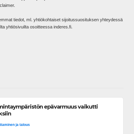
laimer.

mat tiedot, ml. yhtiökohtaiset sijoitussuosituksen yhteydessä 
a yhtiösivuilta osoitteessa inderes.fi.

 
imintaympäristön epävarmuus vaikutti
ksiin
ittaminen ja talous