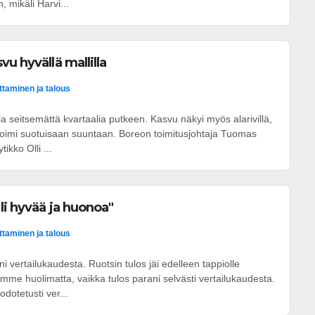
, mikäli Harvi...
u hyvällä mallilla
ittaminen ja talous
la seitsemättä kvartaalia putkeen. Kasvu näkyi myös alarivillä,
 toimi suotuisaan suuntaan. Boreon toimitusjohtaja Tuomas
ikko Olli ...
li hyvää ja huonoa"
ittaminen ja talous
 vertailukaudesta. Ruotsin tulos jäi edelleen tappiolle
mme huolimatta, vaikka tulos parani selvästi vertailukaudesta.
dotetusti ver...