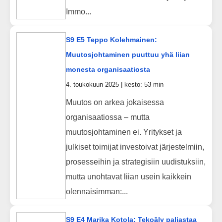
Immo...
S9 E5 Teppo Kolehmainen:
Muutosjohtaminen puuttuu yhä liian
monesta organisaatiosta
4. toukokuun 2025 | kesto: 53 min
Muutos on arkea jokaisessa
organisaatiossa – mutta
muutosjohtaminen ei. Yritykset ja
julkiset toimijat investoivat järjestelmiin,
prosesseihin ja strategisiin uudistuksiin,
mutta unohtavat liian usein kaikkein
olennaisimman:...
S9 E4 Marika Kotola: Tekoäly paljastaa