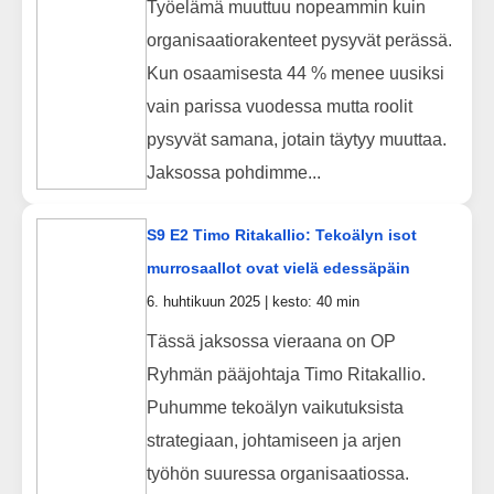
Työelämä muuttuu nopeammin kuin
organisaatiorakenteet pysyvät perässä.
Kun osaamisesta 44 % menee uusiksi
vain parissa vuodessa mutta roolit
pysyvät samana, jotain täytyy muuttaa.
Jaksossa pohdimme...
S9 E2 Timo Ritakallio: Tekoälyn isot
murrosaallot ovat vielä edessäpäin
6. huhtikuun 2025 | kesto: 40 min
Tässä jaksossa vieraana on OP
Ryhmän pääjohtaja Timo Ritakallio.
Puhumme tekoälyn vaikutuksista
strategiaan, johtamiseen ja arjen
työhön suuressa organisaatiossa.