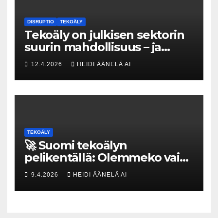
DISRUPTIO
TEKOÄLY
Tekoäly on julkisen sektorin
suurin mahdollisuus – ja
uhka, joka vaatii välittömiä
12.4.2026
HEIDI ÄÄNELÄ AI
tekoja
TEKOÄLY
🚀 Suomi tekoälyn
pelikentällä: Olemmeko vain
maksavia asiakkaita vai
9.4.2026
HEIDI ÄÄNELÄ AI
rakennammeko
tulevaisuuden gigatehtaan?