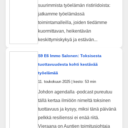
suurimmista työelämän ristiriidoista:
jatkamme työelämässä
toimintamalleilla, joiden tiedämme
kuormittavan, heikentävän
keskittymiskykyä ja estävän...
S9 E6 Immo Salonen: Toksisesta
tuottavuudesta kohti kestävää
työelämää
11. toukokuun 2025 | kesto: 53 min
Johdon agendalla -podcast pureutuu
tällä kertaa ilmiöön nimeltä toksinen
tuottavuus ja kysyy, miksi tänä päivänä
pelkkä resilienssi ei enää riitä.
Vieraana on Auntien toimitusjohtaja