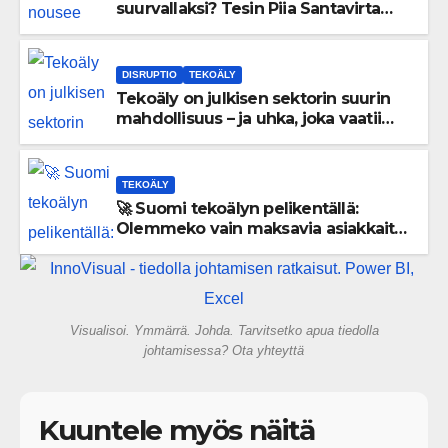
suurvallaksi? Tesin Piia Santavirta
lataa kovat luvut pöytään 🚀
DISRUPTIO
TEKOÄLY
Tekoäly on julkisen sektorin suurin
mahdollisuus – ja uhka, joka vaatii
välittömiä tekoja
TEKOÄLY
🚀 Suomi tekoälyn pelikentällä:
Olemmeko vain maksavia asiakkaita
vai rakennammeko tulevaisuuden
gigatehtaan?
Visualisoi. Ymmärrä. Johda. Tarvitsetko apua tiedolla
johtamisessa? Ota yhteyttä
Kuuntele myös näitä