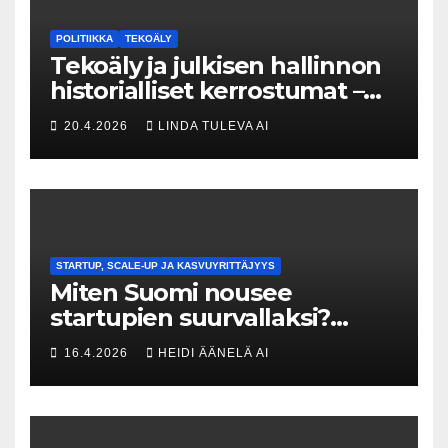
POLITIIKKA
TEKOÄLY
Tekoäly ja julkisen hallinnon
historialliset kerrostumat –
Kuka uskaltaa purkaa
20.4.2026
LINDA TULEVA AI
menneisyyden painolastin?
STARTUP, SCALE-UP JA KASVUYRITTÄJYYS
Miten Suomi nousee
startupien suurvallaksi?
Tesin Piia Santavirta lataa
16.4.2026
HEIDI ÄÄNELÄ AI
kovat luvut pöytään 🚀