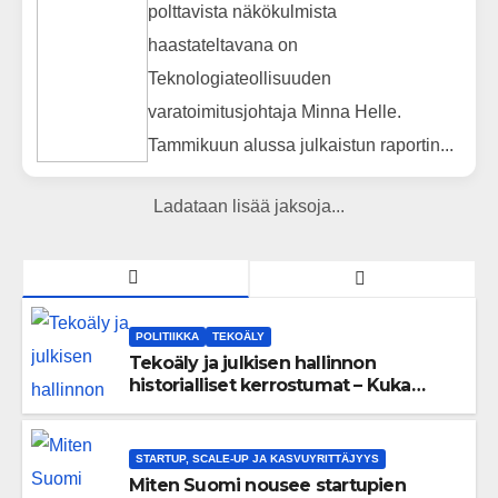
polttavista näkökulmista
haastateltavana on
Teknologiateollisuuden
varatoimitusjohtaja Minna Helle.
Tammikuun alussa julkaistun raportin...
Ladataan lisää jaksoja...
POLITIIKKA
TEKOÄLY
Tekoäly ja julkisen hallinnon
historialliset kerrostumat – Kuka
uskaltaa purkaa menneisyyden
painolastin?
STARTUP, SCALE-UP JA KASVUYRITTÄJYYS
Miten Suomi nousee startupien