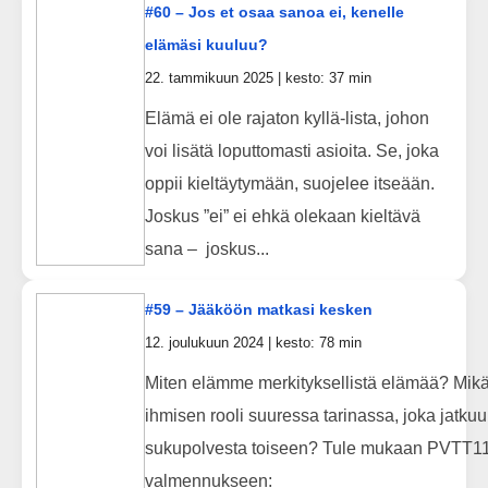
#60 – Jos et osaa sanoa ei, kenelle
elämäsi kuuluu?
22. tammikuun 2025 | kesto: 37 min
Elämä ei ole rajaton kyllä-lista, johon
voi lisätä loputtomasti asioita. Se, joka
oppii kieltäytymään, suojelee itseään.
Joskus ”ei” ei ehkä olekaan kieltävä
sana – joskus...
#59 – Jääköön matkasi kesken
12. joulukuun 2024 | kesto: 78 min
Miten elämme merkityksellistä elämää? Mik
ihmisen rooli suuressa tarinassa, joka jatkuu
sukupolvesta toiseen? Tule mukaan PVTT11
valmennukseen: