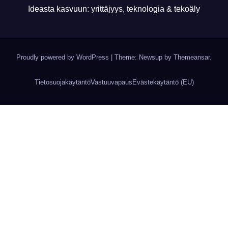
Ideasta kasvuun: yrittäjyys, teknologia & tekoäly
Proudly powered by WordPress
|
Theme: Newsup by
Themeansar
.
Tietosuojakäytäntö
Vastuuvapaus
Evästekäytäntö (EU)