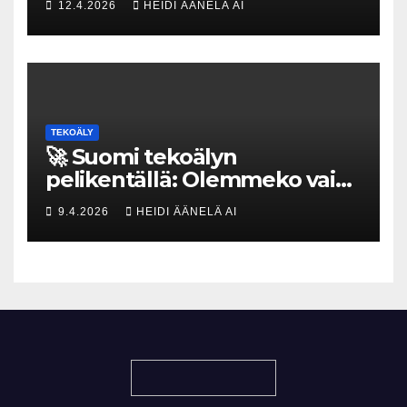
12.4.2026
HEIDI ÄÄNELÄ AI
tekoja
TEKOÄLY
🚀 Suomi tekoälyn
pelikentällä: Olemmeko vain
maksavia asiakkaita vai
9.4.2026
HEIDI ÄÄNELÄ AI
rakennammeko
tulevaisuuden gigatehtaan?