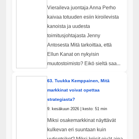
Vieraileva juontaja Anna Perho
kaivaa totuuden esiin kiroilevista
kanoista ja uudesta
toimitusjohtajasta Jenny
Antosesta Mitä tarkoittaa, että
Ellun Kanat on nykyisin
muutostoimisto? Eikö sieltä saa...
63. Tuukka Kemppainen, Mitä
markkinat voivat opettaa
strategiasta?
9. kesäkuun 2026 | kesto: 51 min
Miksi osakemarkkinat näyttävät
kulkevan eri suuntaan kuin
uutisotsikot? Miksi kriisit eivät aina