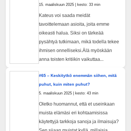
15. maaliskuun 2025 | kesto: 33 min
Kateus voi saada meidät
tavoittelemaan asioita, joita emme
oikeasti halua. Siksi on tärkeää
pysähtyä tutkimaan, mikä todella tekee
ihmisen onnelliseksi.Älä myöskään
anna toisten kritiikin vaikuttaa...
#65 – Keskitytkö enemmän siihen, mitä
puhut, kuin miten puhut?
5. maaliskuun 2025 | kesto: 43 min
Oletko huomannut, että et useinkaan
muista elämäsi eri kohtaamisissa
käytettyjä tarkkoja sanoja ja ilmaisuja?
Sen sijaan muistat kyllä, millaisia