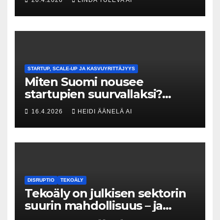
menneisyyden painolastin?
STARTUP, SCALE-UP JA KASVUYRITTÄJYYS
Miten Suomi nousee
startupien suurvallaksi?
Tesin Piia Santavirta lataa
16.4.2026
HEIDI ÄÄNELÄ AI
kovat luvut pöytään 🚀
DISRUPTIO
TEKOÄLY
Tekoäly on julkisen sektorin
suurin mahdollisuus – ja
uhka, joka vaatii välittömiä