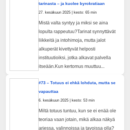
tarinasta – ja kuolee byrokratiaan
27. kesäkuun 2025 | kesto: 65 min
Mistä valta syntyy ja miksi se aina
lopulta rappeutuu?Tarinat synnyttävät
liikkeitä ja intohimoja, mutta jalot
alkuperät kivettyvät helposti
instituutioiksi, jotka alkavat palvella
itseään.Kun kertomus muuttuu...
#73 – Totuus ei ehkä lohduta, mutta se
vapauttaa
6. kesäkuun 2025 | kesto: 53 min
Miltä totuus tuntuu, kun se ei enää ole
teoriaa vaan jotain, mikä alkaa näkyä
arjessa, valinnoissa ja tavoissa olla?