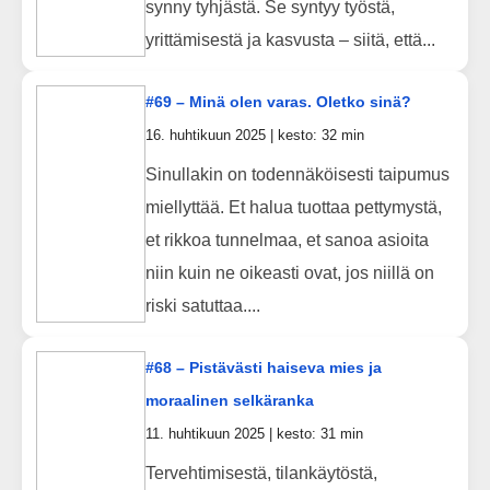
synny tyhjästä. Se syntyy työstä,
yrittämisestä ja kasvusta – siitä, että...
#69 – Minä olen varas. Oletko sinä?
16. huhtikuun 2025 | kesto: 32 min
Sinullakin on todennäköisesti taipumus
miellyttää. Et halua tuottaa pettymystä,
et rikkoa tunnelmaa, et sanoa asioita
niin kuin ne oikeasti ovat, jos niillä on
riski satuttaa....
#68 – Pistävästi haiseva mies ja
moraalinen selkäranka
11. huhtikuun 2025 | kesto: 31 min
Tervehtimisestä, tilankäytöstä,