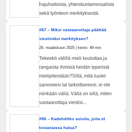
hajuhaitoista, yhteiskuntamoraalista
sekä työnteon merkityksestä.
#67 – Miksi vastaanottaja päättää
viestintäsi merkityksen?
26. maaliskuun 2025 | kesto: 49 min
Tekeekö välillä mieli kouluttaa ja
rangaista ihmisiä heidän typeristä
mielipiteistään?Sillä, mitä luulet
sanoneesi tai tarkoittaneesi, ei ole
niinkään väliä. Väliä on sillä, miten
vastaanottaja viestisi...
#66 – Kadehditko asioita, joita et
tosiasiassa halua?