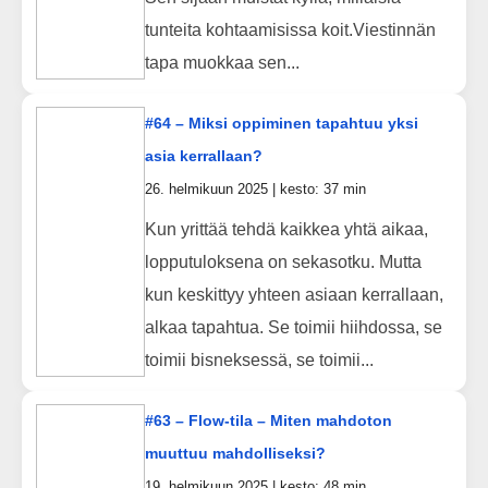
tunteita kohtaamisissa koit.Viestinnän
tapa muokkaa sen...
#64 – Miksi oppiminen tapahtuu yksi
asia kerrallaan?
26. helmikuun 2025 | kesto: 37 min
Kun yrittää tehdä kaikkea yhtä aikaa,
lopputuloksena on sekasotku. Mutta
kun keskittyy yhteen asiaan kerrallaan,
alkaa tapahtua. Se toimii hiihdossa, se
toimii bisneksessä, se toimii...
#63 – Flow-tila – Miten mahdoton
muuttuu mahdolliseksi?
19. helmikuun 2025 | kesto: 48 min