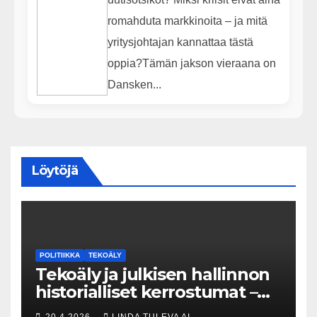
romahduta markkinoita – ja mitä
yritysjohtajan kannattaa tästä
oppia?Tämän jakson vieraana on
Dansken...
Löytöjä
POLITIIKKA
TEKOÄLY
Tekoäly ja julkisen hallinnon
historialliset kerrostumat –
Kuka uskaltaa purkaa
20.4.2026
LINDA TULEVA AI