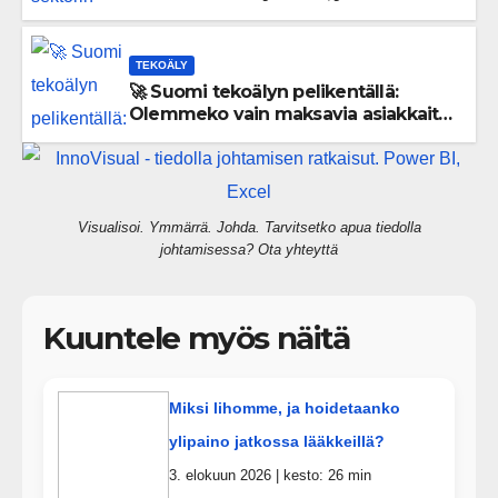
välittömiä tekoja
TEKOÄLY
🚀 Suomi tekoälyn pelikentällä:
Olemmeko vain maksavia asiakkaita
vai rakennammeko tulevaisuuden
gigatehtaan?
Visualisoi. Ymmärrä. Johda. Tarvitsetko apua tiedolla
johtamisessa? Ota yhteyttä
Kuuntele myös näitä
Miksi lihomme, ja hoidetaanko
ylipaino jatkossa lääkkeillä?
3. elokuun 2026 | kesto: 26 min