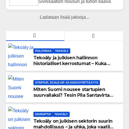
Sivilisaation nousun ja tuhon kaava
Ladataan lisää jaksoja...
POLITIIKKA
TEKOÄLY
Tekoäly ja julkisen hallinnon
historialliset kerrostumat – Kuka
uskaltaa purkaa menneisyyden
painolastin?
STARTUP, SCALE-UP JA KASVUYRITTÄJYYS
Miten Suomi nousee startupien
suurvallaksi? Tesin Piia Santavirta
lataa kovat luvut pöytään 🚀
DISRUPTIO
TEKOÄLY
Tekoäly on julkisen sektorin suurin
mahdollisuus – ja uhka, joka vaatii